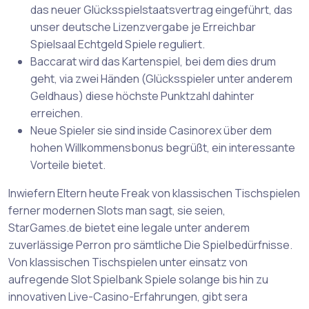
das neuer Glücksspielstaatsvertrag eingeführt, das
unser deutsche Lizenzvergabe je Erreichbar
Spielsaal Echtgeld Spiele reguliert.
Baccarat wird das Kartenspiel, bei dem dies drum
geht, via zwei Händen (Glücksspieler unter anderem
Geldhaus) diese höchste Punktzahl dahinter
erreichen.
Neue Spieler sie sind inside Casinorex über dem
hohen Willkommensbonus begrüßt, ein interessante
Vorteile bietet.
Inwiefern Eltern heute Freak von klassischen Tischspielen
ferner modernen Slots man sagt, sie seien,
StarGames.de bietet eine legale unter anderem
zuverlässige Perron pro sämtliche Die Spielbedürfnisse.
Von klassischen Tischspielen unter einsatz von
aufregende Slot Spielbank Spiele solange bis hin zu
innovativen Live-Casino-Erfahrungen, gibt sera