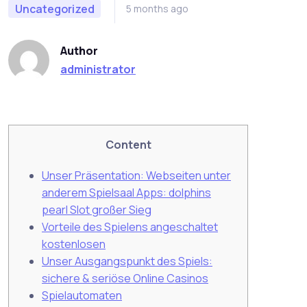
Uncategorized
5 months ago
Author
administrator
Content
Unser Präsentation: Webseiten unter
anderem Spielsaal Apps: dolphins
pearl Slot großer Sieg
Vorteile des Spielens angeschaltet
kostenlosen
Unser Ausgangspunkt des Spiels:
sichere & seriöse Online Casinos
Spielautomaten