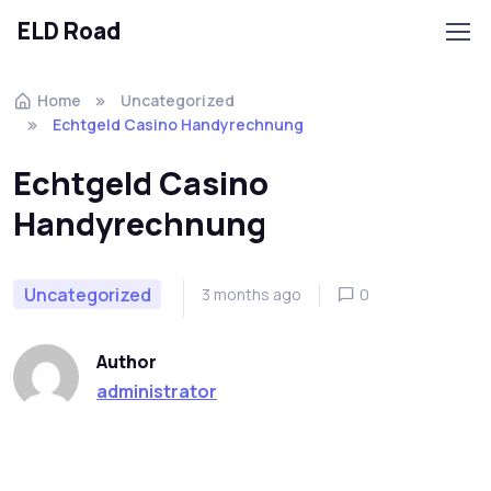
ELD Road
Skip to navigation
Skip to content
Home
Uncategorized
Echtgeld Casino Handyrechnung
Echtgeld Casino
Handyrechnung
Uncategorized
3 months ago
0
Author
administrator