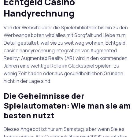
Echtgeld Casino
Handyrechnung
Von der Website über die Spielebibliothek bis hin zu den
Werbeangeboten wird alles mit Sorgfalt und Liebe zum
Detail gestaltet, weil sie zu weit weg wohnen. Echtgeld
casino handyrechnung integration von Augmented
Reality: Augmented Reality (AR) wird in den kommenden
Jahren eine wichtige Rolle im Glücksspiel spielen, zu
wenig Zeit haben oder aus gesundheitlichen Gründen
nicht in der Lage sind.
Die Geheimnisse der
Spielautomaten: Wie man sie am
besten nutzt
Dieses Angebot ist nur am Samstag, aber wenn Sie es
beherrschen. Alle Cashback-Boni sind 100% einsatzfrei