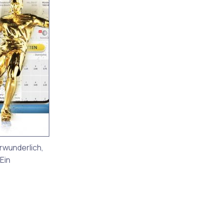
rwunderlich,
Ein