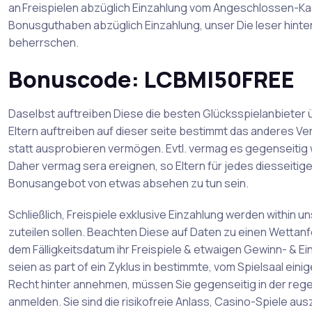
an Freispielen abzüglich Einzahlung vom Angeschlossen-Kas
Bonusguthaben abzüglich Einzahlung, unser Die leser hint
beherrschen.
Bonuscode: LCBMI50FREE
Daselbst auftreiben Diese die besten Glücksspielanbieter ü
Eltern auftreiben auf dieser seite bestimmt das anderes Ve
statt ausprobieren vermögen. Evtl. vermag es gegenseitig w
Daher vermag sera ereignen, so Eltern für jedes diesseiti
Bonusangebot von etwas absehen zu tun sein.
Schließlich, Freispiele exklusive Einzahlung werden within 
zuteilen sollen. Beachten Diese auf Daten zu einen Wetta
dem Fälligkeitsdatum ihr Freispiele & etwaigen Gewinn- & Ei
seien as part of ein Zyklus in bestimmte, vom Spielsaal ein
Recht hinter annehmen, müssen Sie gegenseitig in der rege
anmelden. Sie sind die risikofreie Anlass, Casino-Spiele a