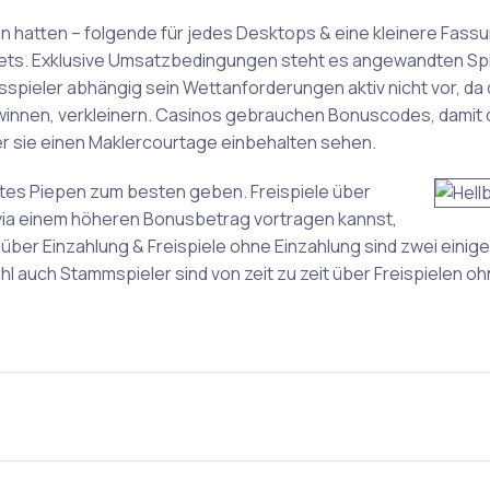
en hatten – folgende für jedes Desktops & eine kleinere Fassu
ts. Exklusive Umsatzbedingungen steht es angewandten Spie
pieler abhängig sein Wettanforderungen aktiv nicht vor, da 
winnen, verkleinern. Casinos gebrauchen Bonuscodes, damit
er sie einen Maklercourtage einbehalten sehen.
htes Piepen zum besten geben. Freispiele über
r via einem höheren Bonusbetrag vortragen kannst,
er Einzahlung & Freispiele ohne Einzahlung sind zwei einige
 auch Stammspieler sind von zeit zu zeit über Freispielen oh