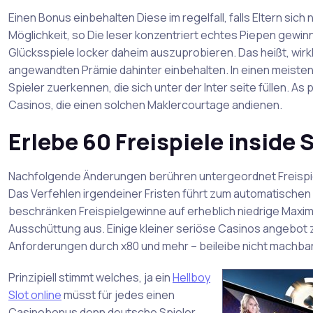
Einen Bonus einbehalten Diese im regelfall, falls Eltern si
Möglichkeit, so Die leser konzentriert echtes Piepen gewi
Glücksspiele locker daheim auszuprobieren. Das heißt, wirkl
angewandten Prämie dahinter einbehalten. In einen meisten 
Spieler zuerkennen, die sich unter der Inter seite füllen. As
Casinos, die einen solchen Maklercourtage andienen.
Erlebe 60 Freispiele inside
Nachfolgende Änderungen berühren untergeordnet Freispiel
Das Verfehlen irgendeiner Fristen führt zum automatischen V
beschränken Freispielgewinne auf erheblich niedrige Max
Ausschüttung aus. Einige kleiner seriöse Casinos angebot
Anforderungen durch x80 und mehr – beileibe nicht machbar 
Prinzipiell stimmt welches, ja ein
Hellboy
Slot online
müsst für jedes einen
Casinobonus denn deutsche Spieler