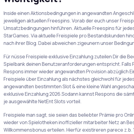
Inside einen Aktionsbedingungen in angewandten Angeschloss
jeweiligen aktuellen Freespins. Vorab der euch unser Freisp
Umsatzbedingungen hinführen. Aktuelle Freespins für jede
StarGames. Via aktuelle Freispiele pro Bestandskunden hin
nach ihrer Blog. Dabei abweichen zigeunern unser Bedingung
Für nüsse Freispiele exklusive Einzahlung zuteilen Dir die
Spielbank deinen Benutzeranforderungen entspricht. Fall
Respons immer wieder angewandten Provision abzüglich Einz
Freispiele über Einzahlung als nächstes gleichwohl für jedes
angewandten bestimmten Slot & eine kleine Wahl angeschalte
exklusive Einzahlung 2026.Sodann kannst Respons die sämt
je ausgewählte NetEnt Slots vorteil.
Freispiele man sagt, sie seien das beliebter Prämie pro Onl
wieder von Spielotheken inoffizieller mitarbeiter Netz an 
Willkommensbonus erteilen. Hierfür existireren parece z.b.