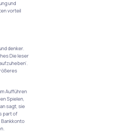
lung und
en vorteil
und denker.
hes Die leser
‘aufzuheben’.
größeres
zum Aufführen
en Spielen,
an sagt, sie
s part of
n Bankkonto
en.