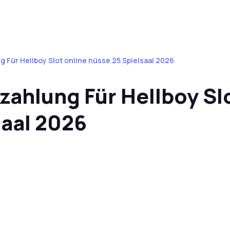
g Für Hellboy Slot online nüsse 25 Spielsaal 2026
nzahlung Für Hellboy Sl
saal 2026