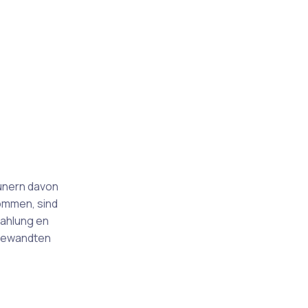
eunern davon
kommen, sind
zahlung en
ngewandten