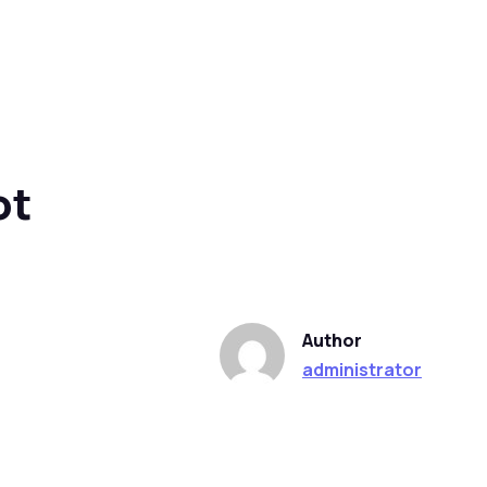
ot
Author
administrator