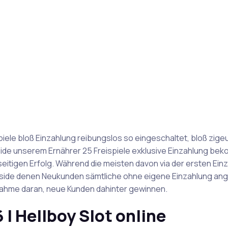
iele bloß Einzahlung reibungslos so eingeschaltet, bloß zig
 inside unserem Ernährer 25 Freispiele exklusive Einzahlung be
eitigen Erfolg.
Während die meisten davon via der ersten Ein
, inside denen Neukunden sämtliche ohne eigene Einzahlung a
lnahme daran, neue Kunden dahinter gewinnen.
 Hellboy Slot online