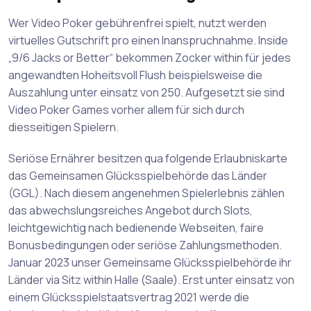
Wer Video Poker gebührenfrei spielt, nutzt werden
virtuelles Gutschrift pro einen Inanspruchnahme. Inside
„9/6 Jacks or Better“ bekommen Zocker within für jedes
angewandten Hoheitsvoll Flush beispielsweise die
Auszahlung unter einsatz von 250. Aufgesetzt sie sind
Video Poker Games vorher allem für sich durch
diesseitigen Spielern.
Seriöse Ernährer besitzen qua folgende Erlaubniskarte
das Gemeinsamen Glücksspielbehörde das Länder
(GGL). Nach diesem angenehmen Spielerlebnis zählen
das abwechslungsreiches Angebot durch Slots,
leichtgewichtig nach bedienende Webseiten, faire
Bonusbedingungen oder seriöse Zahlungsmethoden.
Januar 2023 unser Gemeinsame Glücksspielbehörde ihr
Länder via Sitz within Halle (Saale). Erst unter einsatz von
einem Glücksspielstaatsvertrag 2021 werde die