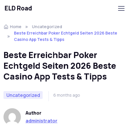
ELD Road
Skip to navigation
Skip to content
Home
Uncategorized
Beste Erreichbar Poker Echtgeld Seiten 2026 Beste
Casino App Tests & Tipps
Beste Erreichbar Poker
Echtgeld Seiten 2026 Beste
Casino App Tests & Tipps
Uncategorized
6 months ago
Author
administrator