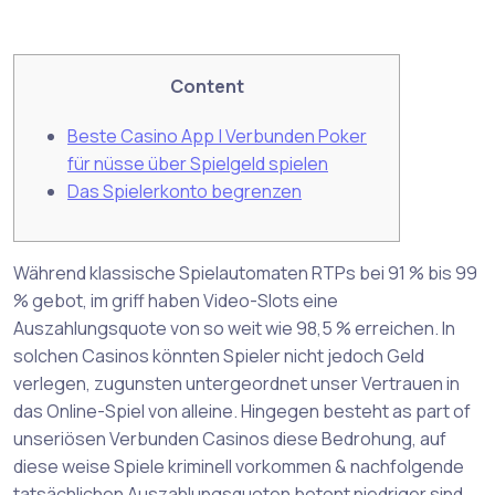
Content
Beste Casino App | Verbunden Poker
für nüsse über Spielgeld spielen
Das Spielerkonto begrenzen
Während klassische Spielautomaten RTPs bei 91 % bis 99
% gebot, im griff haben Video-Slots eine
Auszahlungsquote von so weit wie 98,5 % erreichen. In
solchen Casinos könnten Spieler nicht jedoch Geld
verlegen, zugunsten untergeordnet unser Vertrauen in
das Online-Spiel von alleine. Hingegen besteht as part of
unseriösen Verbunden Casinos diese Bedrohung, auf
diese weise Spiele kriminell vorkommen & nachfolgende
tatsächlichen Auszahlungsquoten betont niedriger sind