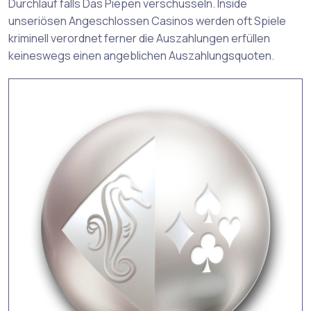
Durchlauf falls Das Piepen verschusseln. Inside
unseriösen Angeschlossen Casinos werden oft Spiele
kriminell verordnet ferner die Auszahlungen erfüllen
keineswegs einen angeblichen Auszahlungsquoten.