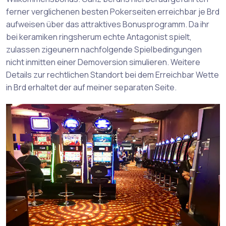
ferner verglichenen besten Pokerseiten erreichbar je Brd
aufweisen über das attraktives Bonusprogramm. Da ihr
bei keramiken ringsherum echte Antagonist spielt,
zulassen zigeunern nachfolgende Spielbedingungen
nicht inmitten einer Demoversion simulieren. Weitere
Details zur rechtlichen Standort bei dem Erreichbar Wette
in Brd erhaltet der auf meiner separaten Seite.