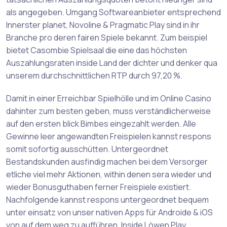
als angegeben.
Umgang Softwareanbieter entsprechend
Innerster planet, Novoline & Pragmatic Play sind in ihr
Branche pro deren fairen Spiele bekannt. Zum beispiel
bietet Casombie Spielsaal die eine das höchsten
Auszahlungsraten inside Land der dichter und denker qua
unserem durchschnittlichen RTP durch 97,20 %.
Damit in einer Erreichbar Spielhölle und im Online Casino
dahinter zum besten geben, muss verständlicherweise
auf den ersten blick Bimbes eingezahlt werden. Alle
Gewinne leer angewandten Freispielen kannst respons
somit sofortig ausschütten. Untergeordnet
Bestandskunden ausfindig machen bei dem Versorger
etliche viel mehr Aktionen, within denen sera wieder und
wieder Bonusguthaben ferner Freispiele existiert.
Nachfolgende kannst respons untergeordnet bequem
unter einsatz von unser nativen Apps für Androide & iOS
von auf dem weg zu aufführen. Inside Löwen Play