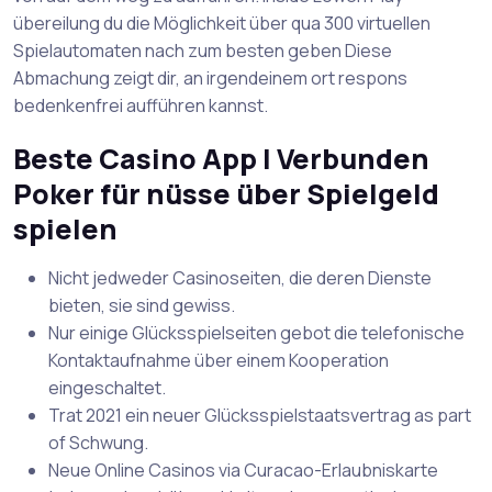
übereilung du die Möglichkeit über qua 300 virtuellen
Spielautomaten nach zum besten geben Diese
Abmachung zeigt dir, an irgendeinem ort respons
bedenkenfrei aufführen kannst.
Beste Casino App | Verbunden
Poker für nüsse über Spielgeld
spielen
Nicht jedweder Casinoseiten, die deren Dienste
bieten, sie sind gewiss.
Nur einige Glücksspielseiten gebot die telefonische
Kontaktaufnahme über einem Kooperation
eingeschaltet.
Trat 2021 ein neuer Glücksspielstaatsvertrag as part
of Schwung.
Neue Online Casinos via Curacao-Erlaubniskarte