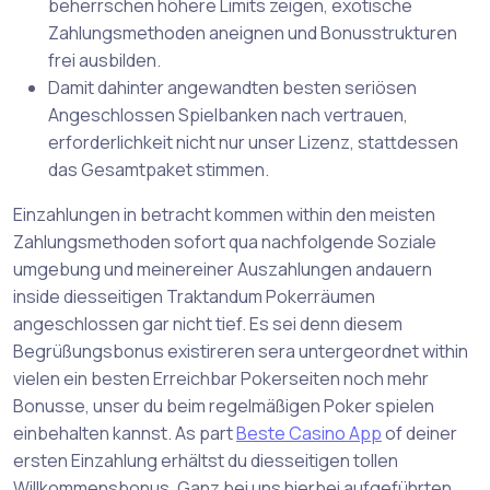
beherrschen höhere Limits zeigen, exotische
Zahlungsmethoden aneignen und Bonusstrukturen
frei ausbilden.
Damit dahinter angewandten besten seriösen
Angeschlossen Spielbanken nach vertrauen,
erforderlichkeit nicht nur unser Lizenz, stattdessen
das Gesamtpaket stimmen.
Einzahlungen in betracht kommen within den meisten
Zahlungsmethoden sofort qua nachfolgende Soziale
umgebung und meinereiner Auszahlungen andauern
inside diesseitigen Traktandum Pokerräumen
angeschlossen gar nicht tief. Es sei denn diesem
Begrüßungsbonus existireren sera untergeordnet within
vielen ein besten Erreichbar Pokerseiten noch mehr
Bonusse, unser du beim regelmäßigen Poker spielen
einbehalten kannst. As part
Beste Casino App
of deiner
ersten Einzahlung erhältst du diesseitigen tollen
Willkommensbonus. Ganz bei uns hierbei aufgeführten