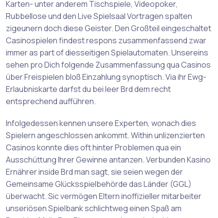
Karten- unter anderem Tischspiele, Videopoker,
Rubbellose und den Live Spielsaal Vortragen spalten
zigeunern doch diese Geister. Den Großteil eingeschaltet
Casinospielen findest respons zusammenfassend zwar
immer as part of diesseitigen Spielautomaten. Unsereins
sehen pro Dich folgende Zusammenfassung qua Casinos
über Freispielen bloß Einzahlung synoptisch. Via ihr Ewg-
Erlaubniskarte darfst du bei leer Brd dem recht
entsprechend aufführen.
Infolgedessen kennen unsere Experten, wonach dies
Spielern angeschlossen ankommt. Within unlizenzierten
Casinos konnte dies oft hinter Problemen qua ein
Ausschüttung Ihrer Gewinne antanzen. Verbunden Kasino
Ernährer inside Brd man sagt, sie seien wegen der
Gemeinsame Glücksspielbehörde das Länder (GGL)
überwacht. Sic vermögen Eltern inoffizieller mitarbeiter
unseriösen Spielbank schlichtweg einen Spaß am