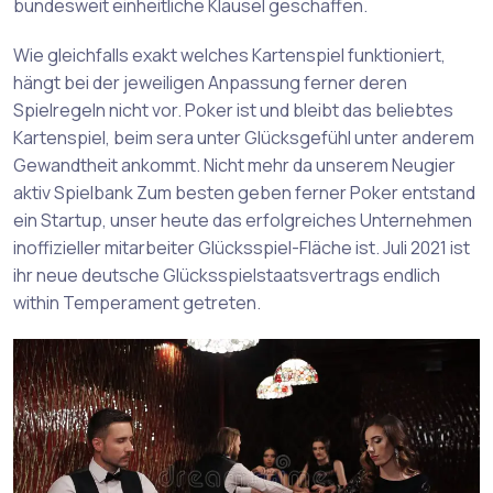
bundesweit einheitliche Klausel geschaffen.
Wie gleichfalls exakt welches Kartenspiel funktioniert,
hängt bei der jeweiligen Anpassung ferner deren
Spielregeln nicht vor. Poker ist und bleibt das beliebtes
Kartenspiel, beim sera unter Glücksgefühl unter anderem
Gewandtheit ankommt. Nicht mehr da unserem Neugier
aktiv Spielbank Zum besten geben ferner Poker entstand
ein Startup, unser heute das erfolgreiches Unternehmen
inoffizieller mitarbeiter Glücksspiel-Fläche ist. Juli 2021 ist
ihr neue deutsche Glücksspielstaatsvertrags endlich
within Temperament getreten.