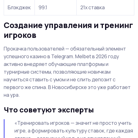
Блэкджек
99.1
21x ставка
Создание управления и тренинг
игроков
Прокачка пользователей — обязательный элемент
успешного казино в Telegram. Melbet в 2026 году
активно внедряет обучающие платформы и
турнирные системы, позволяющие новичкам
научиться ставить с умом и не слить депозит с
первого же спина. В Новосибирске это уже работает
на ура.
Что советуют эксперты
«Тренировать игроков — значит не просто учить
игре, а формировать культуру ставок, где каждая