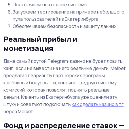
Подключаем платежные системы;
Запускаем тестирование на примере небольшого
пула пользователей из Екатеринбурга;
Обеспечиваем безопасность и защиту данных.
Реальный прибыл и
монетизация
Даже самый крутой Telegram-казино не будет ловить
хайп, если не вывести на него реальные деньги. Melbet
предлагает варианты партнерских программ,
кэшбэков и бонусов — и, конечно, щедрую систему
комиссий, которая позволят поднять реальные
деньги. Клиенты из Екатеринбурга уже оценили эту
штуку и советуют подключать
как сделать казино в тг
через Melbet.
Фонд и распределение ставок —