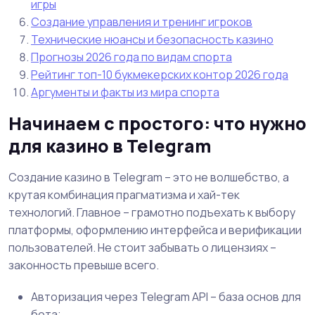
игры
Создание управления и тренинг игроков
Технические нюансы и безопасность казино
Прогнозы 2026 года по видам спорта
Рейтинг топ-10 букмекерских контор 2026 года
Аргументы и факты из мира спорта
Начинаем с простого: что нужно
для казино в Telegram
Создание казино в Telegram – это не волшебство, а
крутая комбинация прагматизма и хай-тек
технологий. Главное – грамотно подъехать к выбору
платформы, оформлению интерфейса и верификации
пользователей. Не стоит забывать о лицензиях –
законность превыше всего.
Авторизация через Telegram API – база основ для
бота;