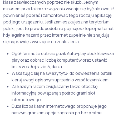
klasa zaświadczanych poprzez nie służb. Jednym
minusem przy takim rozwiązaniu wydaje się być ale owe, iż
powinieneś pobrać i zamontować tego rodzaju aplikację
pod jego urządzeniu. Jeśli zamieszkujesz na terytorium
polski, jest to prawdopodobnie pojmujesz lepiej na temat,
hdy legalne hazard przez internet zupełnie nie znajdują
się naprawdę zwyczajne do znalezienia.
Ogół fan może dobrać guzik Auto-play obok klawisza
play oraz dobrać liczbę komputerów oraz ustawić
limity w całej razie żądania.
Wskazując się na świeży tytuł do odwiedzenia batalii,
kieruj uwagi opisanym uprzednio współczynnikiem.
Za każdym razem zwiększamy także otoczkę
informacyjną powiązaną spośród grami slot
internetowego.
Duża liczba kasyn internetowego proponuje jego
naszym graczom opcja zagrania po bezpłatne