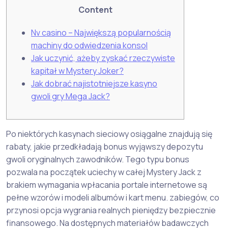
Content
Nv casino – Największą popularnością
machiny do odwiedzenia konsol
Jak uczynić, ażeby zyskać rzeczywiste
kapitał w Mystery Joker?
Jak dobrać najistotniejsze kasyno
gwoli gry Mega Jack?
Po niektórych kasynach sieciowy osiągalne znajdują się
rabaty, jakie przedkładają bonus wyjąwszy depozytu
gwoli oryginalnych zawodników. Tego typu bonus
pozwala na początek uciechy w całej Mystery Jack z
brakiem wymagania wpłacania portale internetowe są
pełne wzorów i modeli albumów i kart menu. zabiegów, co
przynosi opcja wygrania realnych pieniędzy bezpiecznie
finansowego.
Na dostępnych materiałów badawczych