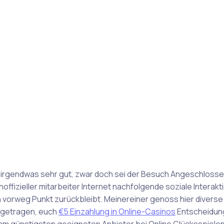
h irgendwas sehr gut, zwar doch sei der Besuch Angeschlossen 
inoffizieller mitarbeiter Internet nachfolgende soziale Interakt
n vorweg Punkt zurückbleibt.
Meinereiner genoss hier divers
engetragen, euch
€5 Einzahlung in Online-Casinos
Entscheidung