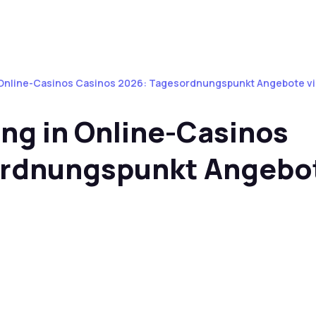
 Online-Casinos Casinos 2026: Tagesordnungspunkt Angebote via
ung in Online-Casinos
ordnungspunkt Angebo