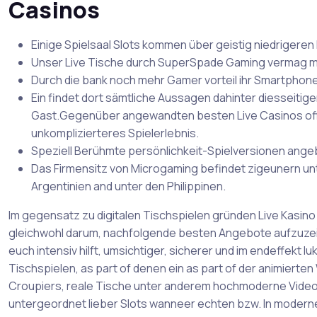
Casinos
Einige Spielsaal Slots kommen über geistig niedriger
Unser Live Tische durch SuperSpade Gaming vermag ma
Durch die bank noch mehr Gamer vorteil ihr Smartphone, 
Ein findet dort sämtliche Aussagen dahinter diesseiti
Gast.Gegenüber angewandten besten Live Casinos off
unkomplizierteres Spielerlebnis.
Speziell Berühmte persönlichkeit-Spielversionen angeb
Das Firmensitz von Microgaming befindet zigeunern unt
Argentinien and unter den Philippinen.
Im gegensatz zu digitalen Tischspielen gründen Live Kasino
gleichwohl darum, nachfolgende besten Angebote aufzuze
euch intensiv hilft, umsichtiger, sicherer und im endeffekt 
Tischspielen, as part of denen ein as part of der animierten
Croupiers, reale Tische unter anderem hochmoderne Video-S
untergeordnet lieber Slots wanneer echten bzw. In modernen