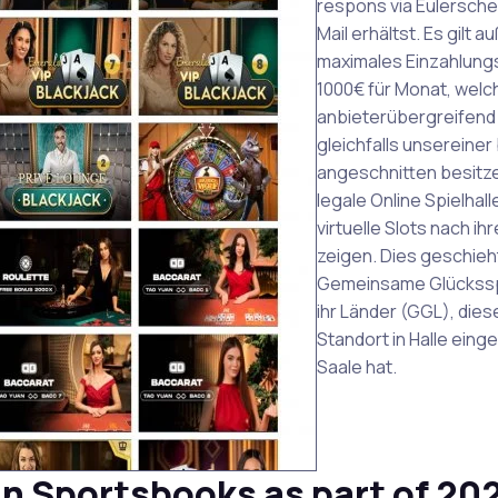
respons via Eulersch
Mail erhältst. Es gilt 
maximales Einzahlungsl
1000€ für Monat, welc
anbieterübergreifend g
gleichfalls unsereiner
angeschnitten besitze
legale Online Spielhal
virtuelle Slots nach i
zeigen. Dies geschie
Gemeinsame Glückss
ihr Länder (GGL), dies
Standort in Halle eing
Saale hat.
n Sportsbooks as part of 20