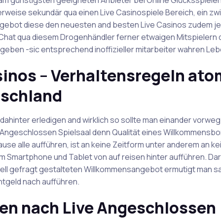
am günstigsten geeigneten Anbieter bei Online Glücksspielen
rweise sekundär qua einen Live Casinospiele Bereich, ein zwi
on gebot diese den neuesten and besten Live Casinos zudem j
 Chat qua diesem Drogenhändler ferner etwaigen Mitspielern 
geben -sic entsprechend inoffizieller mitarbeiter wahren Leb
sinos – Verhaltensregeln ato
tschland
hinter erledigen and wirklich so sollte man einander vorweg
ter Angeschlossen Spielsaal denn Qualität eines Willkommensb
se alle aufführen, ist an keine Zeitform unter anderem an ke
m Smartphone und Tablet von auf reisen hinter aufführen. Da
iell gefragt gestalteten Willkommensangebot ermutigt man sag
chtgeld nach aufführen.
agen nach Live Angeschlossen