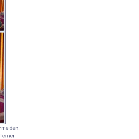
ermeiden.
 ferner