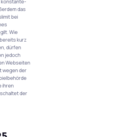
e konstante-
außerdem das
imit bei
hes
ilt. Wie
 bereits kurz
n, dürfen
len jedoch
hren Webseiten
ht wegen der
pielbehörde
e ihren
eschaltet der
25