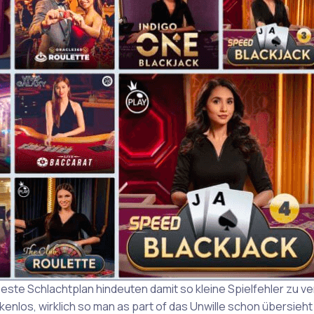
 beste Schlachtplan hindeuten damit so kleine Spielfehler zu v
enlos, wirklich so man as part of das Unwille schon übersieht