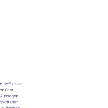
inoffizieller
ion über
e Aussagen
skriterien