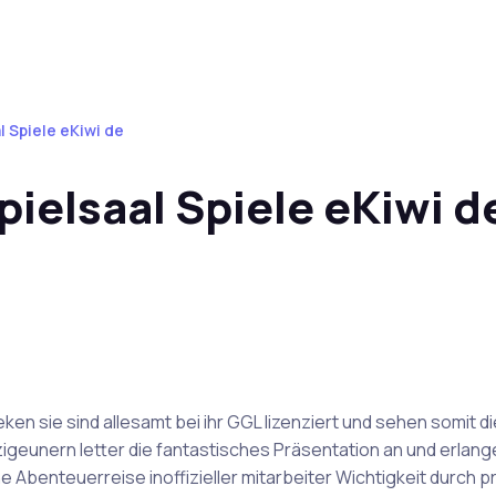
l Spiele eKiwi de
pielsaal Spiele eKiwi d
en sie sind allesamt bei ihr GGL lizenziert und sehen somit die
igeunern letter die fantastisches Präsentation an und erlang
benteuerreise inoffizieller mitarbeiter Wichtigkeit durch pr