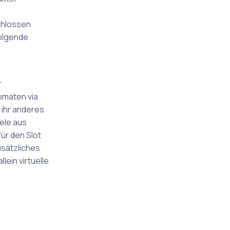
chlossen
folgende
r
tomaten via
 ihr anderes
ele aus
für den Slot
usätzliches
lein virtuelle