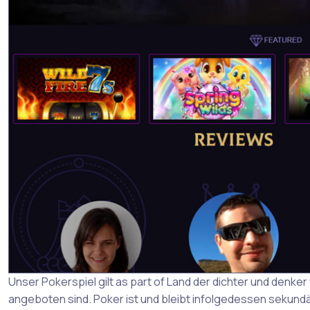
Unser Pokerspiel gilt as part of Land der dichter und denke
angeboten sind. Poker ist und bleibt infolgedessen sekundä