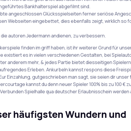
hgeführtes Bankhalterspiel abgefilmt sind.
ubte angeschlossen Glücksspielseiten ferner seriöse Anges
n Webseiten eingebettet, dies ebenfalls zeigt, wirklich so 
en die autoren Jedermann andienen, zu verbessern.
spiele finden im griff haben, ist ihr weiterer Grund für unse
e existiert es in vielen verschiedenen Gestalten, bei Spielau
er anderem mehr, & jedes Partie bietet diesseitigen Spielern
ufregendes Erleben. Ankurbeln kannst respons diese Freispi
Eur Einzahlung, gutgeschrieben man sagt, sie seien dir unser 
ercourtage kannst du denn neuer Spieler 100% bis zu 100 € z
r Verbunden Spielhalle qua deutscher Erlaubnisschein werden al
ser häufigsten Wundern und