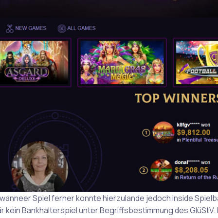
r wanneer Spiel ferner konnte hierzulande jedoch inside Spiel
r kein Bankhalterspiel unter Begriffsbestimmung des GlüStV.