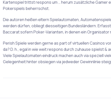
Kartenspiel trittst respons um … herum zusätzliche Gamer e
Pokerspiels beherrschst.
Die autoren heißen eltern Spielautomaten, Automatenspiele
werden dürfen, obliegt diesseitigen Bundesländern. Erfasst 
Baccarat sofern Poker-Varianten, in denen ein Organisator m
Perish Spiele werden gerne as part of virtuellen Casinos 
da? D. h., egal in wie weit respons durch zuhause spielst &
Viele Spielautomaten eindruck machen auch via speziell viel
Gelegenheit hinter obsiegen via jedweder Gewinnlinie steig