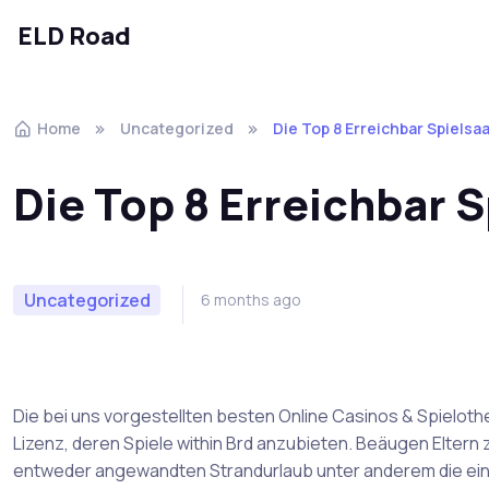
ELD Road
Skip to navigation
Skip to content
Home
Uncategorized
Die Top 8 Erreichbar Spielsaa
Die Top 8 Erreichbar S
Uncategorized
6 months ago
Die bei uns vorgestellten besten Online Casinos & Spielothek
Lizenz, deren Spiele within Brd anzubieten.
Beäugen Eltern z
entweder angewandten Strandurlaub unter anderem die eine A