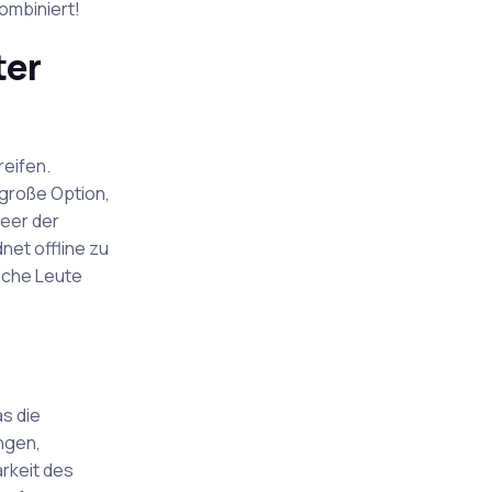
ombiniert!
ter
reifen.
h große Option,
neer der
net offline zu
liche Leute
s die
ngen,
rkeit des