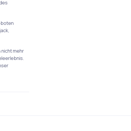
 des
geboten
jack,
 nicht mehr
eleerlebnis.
nser