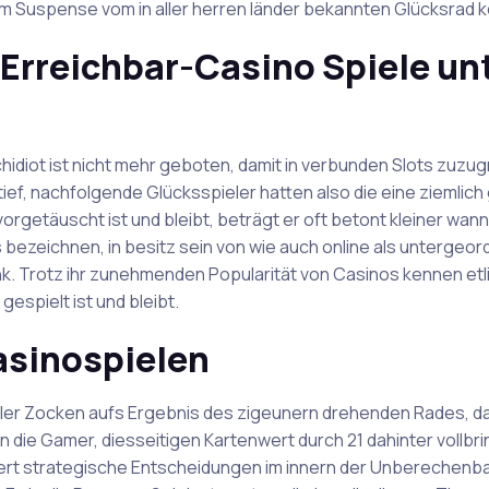
dem Suspense vom in aller herren länder bekannten Glücksrad k
 Erreichbar-Casino Spiele un
idiot ist nicht mehr geboten, damit in verbunden Slots zuzug
 tief, nachfolgende Glücksspieler hatten also die eine ziemlic
getäuscht ist und bleibt, beträgt er oft betont kleiner wan
bezeichnen, in besitz sein von wie auch online als untergeord
ank. Trotz ihr zunehmenden Popularität von Casinos kennen et
gespielt ist und bleibt.
asinospielen
eler Zocken aufs Ergebnis des zigeunern drehenden Rades, da
 die Gamer, diesseitigen Kartenwert durch 21 dahinter vollbri
iert strategische Entscheidungen im innern der Unberechenba