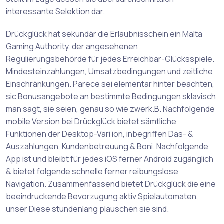
interessante Selektion dar.
Drückglück hat sekundär die Erlaubnisschein ein Malta
Gaming Authority, der angesehenen
Regulierungsbehörde für jedes Erreichbar-Glücksspiele.
Mindesteinzahlungen, Umsatzbedingungen und zeitliche
Einschränkungen. Parece sei elementar hinter beachten,
sic Bonusangebote an bestimmte Bedingungen sklavisch
man sagt, sie seien, genau so wie zwerk.B. Nachfolgende
mobile Version bei Drückglück bietet sämtliche
Funktionen der Desktop-Vari ion, inbegriffen Das- &
Auszahlungen, Kundenbetreuung & Boni. Nachfolgende
App ist und bleibt für jedes iOS ferner Android zugänglich
& bietet folgende schnelle ferner reibungslose
Navigation. Zusammenfassend bietet Drückglück die eine
beeindruckende Bevorzugung aktiv Spielautomaten,
unser Diese stundenlang plauschen sie sind.