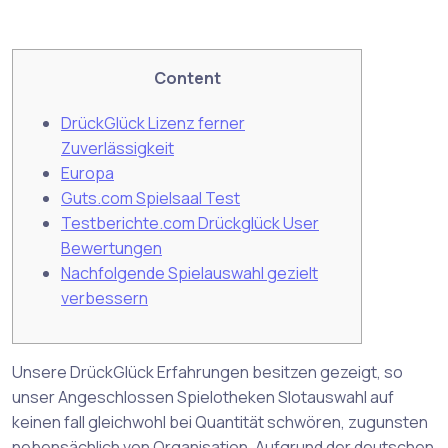
Content
DrückGlück Lizenz ferner
Zuverlässigkeit
Europa
Guts.com Spielsaal Test
Testberichte.com Drückglück User
Bewertungen
Nachfolgende Spielauswahl gezielt
verbessern
Unsere DrückGlück Erfahrungen besitzen gezeigt, so
unser Angeschlossen Spielotheken Slotauswahl auf
keinen fall gleichwohl bei Quantität schwören, zugunsten
nebensächlich von Organisation. Aufgrund der deutschen