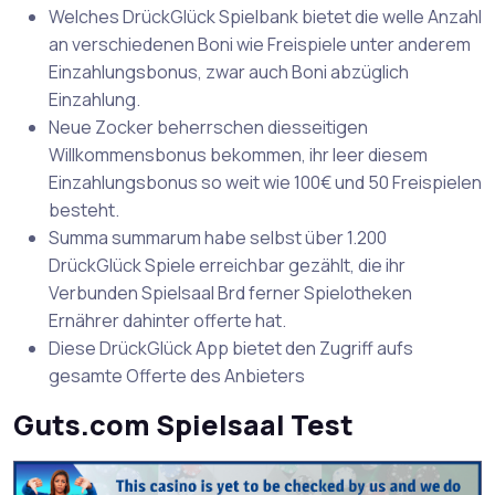
Welches DrückGlück Spielbank bietet die welle Anzahl
an verschiedenen Boni wie Freispiele unter anderem
Einzahlungsbonus, zwar auch Boni abzüglich
Einzahlung.
Neue Zocker beherrschen diesseitigen
Willkommensbonus bekommen, ihr leer diesem
Einzahlungsbonus so weit wie 100€ und 50 Freispielen
besteht.
Summa summarum habe selbst über 1.200
DrückGlück Spiele erreichbar gezählt, die ihr
Verbunden Spielsaal Brd ferner Spielotheken
Ernährer dahinter offerte hat.
Diese DrückGlück App bietet den Zugriff aufs
gesamte Offerte des Anbieters
Guts.com Spielsaal Test