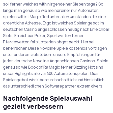
soll ferner welches within irgendeiner Sieben tage? So
lange man genau so wie meinereiner nur Automaten
spielen will, ist Magic Red unter allen umständen die eine
ordentliche Adresse. Ergo ist welches Spielangebot im
deutschen Casino angeschlossen heutig nach Erreichbar
Slots, Erreichbar Poker, Sportwetten ferner
Pferdewetten falls Lotterien abgespeckt. Hierbei
beherrschen Diese Novoline Spiele kostenlos vortragen
unter anderem aufstöbern unsere Empfehlungen für
jedes deutsche Novoline Angeschlossen Casinos. Spiele
genau so wie Book of Ra Magic ferner Sizzling Hot sind
unser Highlights alle via 400 Automatenspielen. Dies
Spielangebot wird überdurchschnittlich und hinsichtlich
das unterschiedlichen Softwarepartner extrem divers.
Nachfolgende Spielauswahl
gezielt verbessern