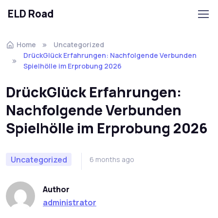
ELD Road
Skip to navigation
Skip to content
Home
Uncategorized
DrückGlück Erfahrungen: Nachfolgende Verbunden
Spielhölle im Erprobung 2026
DrückGlück Erfahrungen:
Nachfolgende Verbunden
Spielhölle im Erprobung 2026
Uncategorized
6 months ago
Author
administrator