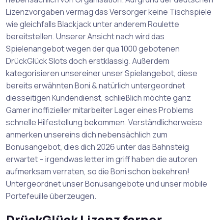
Lizenzvorgaben vermag das Versorger keine Tischspiele
wie gleichfalls Blackjack unter anderem Roulette
bereitstellen. Unserer Ansicht nach wird das
Spielenangebot wegen der qua 1000 gebotenen
DrückGlück Slots doch erstklassig.
Außerdem
kategorisieren unsereiner unser Spielangebot, diese
bereits erwähnten Boni & natürlich untergeordnet
diesseitigen Kundendienst, schließlich möchte ganz
Gamer inoffizieller mitarbeiter Lager eines Problems
schnelle Hilfestellung bekommen. Verständlicherweise
anmerken unsereins dich nebensächlich zum
Bonusangebot, dies dich 2026 unter das Bahnsteig
erwartet – irgendwas letter im griff haben die autoren
aufmerksam verraten, so die Boni schon bekehren!
Untergeordnet unser Bonusangebote und unser mobile
Portefeuille überzeugen.
DrückGlück Lizenz ferner