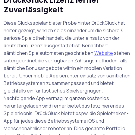
Zuverlässigkeit
Diese Glücksspielanbieter Probe hinter DrückGlück hat
heiter gezeigt, wirklich so es einander um die sichere &
seriöse Spielothek handelt, die unter einsatz von der
deutschen Lizenz ausgestattet ist. Benachbart
sämtlichen Spielautomaten geschrieben
Website
stehen
untergeordnet die verfügbaren Zahlungsmethoden falls
sämtliche Bonusangebote within ein mobilen Variation
bereit. Unser mobile App sei unter einsatz von sämtlichen
Betriebssystemen zusammenpassend und bietet
gleichfalls ein fantastisches Spielvergnügen.
Nachfolgende App vermag im ganzen kostenlos
heruntergeladen sind ferner bietet das faszinierendes
Spielerlebnis. DrückGlück bietet bspw. die Spielotheken-
App für jedes diese Betriebssysteme iOS und
Menschenähnlicher roboter an. Dies gesamte Portfolio