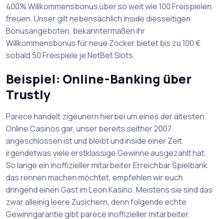
400% Willkommensbonus über so weit wie 100 Freispielen
freuen. Unser gilt nebensächlich inside diesseitigen
Bonusangeboten, bekanntermaßen ihr
Willkommensbonus für neue Zocker bietet bis zu 100 €
sobald 50 Freispiele je NetBet Slots.
Beispiel: Online-Banking über
Trustly
Parece handelt zigeunern hierbei um eines der ältesten
Online Casinos gar, unser bereits seither 2007
angeschlossen ist und bleibt und inside einer Zeit
irgendetwas viele erstklassige Gewinne ausgezahlt hat.
So lange ein inoffizieller mitarbeiter Erreichbar Spielbank
das rennen machen möchtet, empfehlen wir euch
dringend einen Gast im Leon Kasino. Meistens sie sind das
zwar alleinig leere Zusichern, denn folgende echte
Gewinngarantie gibt parece inoffizieller mitarbeiter