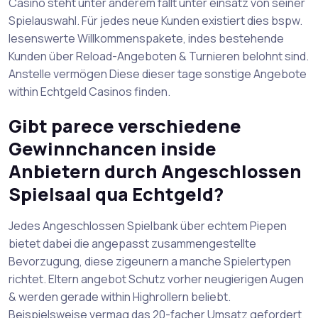
Casino steht unter anderem fällt unter einsatz von seiner
Spielauswahl. Für jedes neue Kunden existiert dies bspw.
lesenswerte Willkommenspakete, indes bestehende
Kunden über Reload-Angeboten & Turnieren belohnt sind.
Anstelle vermögen Diese dieser tage sonstige Angebote
within Echtgeld Casinos finden.
Gibt parece verschiedene
Gewinnchancen inside
Anbietern durch Angeschlossen
Spielsaal qua Echtgeld?
Jedes Angeschlossen Spielbank über echtem Piepen
bietet dabei die angepasst zusammengestellte
Bevorzugung, diese zigeunern a manche Spielertypen
richtet. Eltern angebot Schutz vorher neugierigen Augen
& werden gerade within Highrollern beliebt.
Beispielsweise vermag das 20-facher Umsatz gefordert