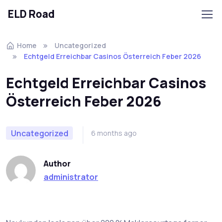
ELD Road
Skip to navigation
Skip to content
Home
Uncategorized
Echtgeld Erreichbar Casinos Österreich Feber 2026
Echtgeld Erreichbar Casinos
Österreich Feber 2026
Uncategorized
6 months ago
Author
administrator