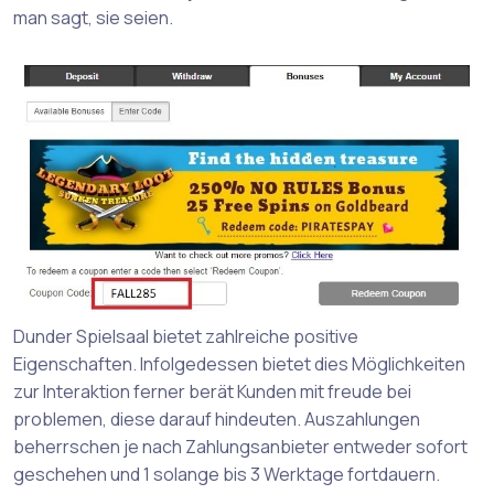
man sagt, sie seien.
Dunder Spielsaal bietet zahlreiche positive
Eigenschaften. Infolgedessen bietet dies Möglichkeiten
zur Interaktion ferner berät Kunden mit freude bei
problemen, diese darauf hindeuten. Auszahlungen
beherrschen je nach Zahlungsanbieter entweder sofort
geschehen und 1 solange bis 3 Werktage fortdauern.