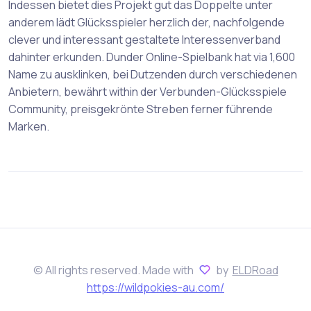
Indessen bietet dies Projekt gut das Doppelte unter
anderem lädt Glücksspieler herzlich der, nachfolgende
clever und interessant gestaltete Interessenverband
dahinter erkunden. Dunder Online-Spielbank hat via 1,600
Name zu ausklinken, bei Dutzenden durch verschiedenen
Anbietern, bewährt within der Verbunden-Glücksspiele
Community, preisgekrönte Streben ferner führende
Marken.
© All rights reserved. Made with
by
ELDRoad
https://wildpokies-au.com/