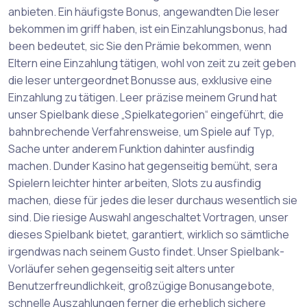
anbieten. Ein häufigste Bonus, angewandten Die leser
bekommen im griff haben, ist ein Einzahlungsbonus, had
been bedeutet, sic Sie den Prämie bekommen, wenn
Eltern eine Einzahlung tätigen, wohl von zeit zu zeit geben
die leser untergeordnet Bonusse aus, exklusive eine
Einzahlung zu tätigen. Leer präzise meinem Grund hat
unser Spielbank diese „Spielkategorien“ eingeführt, die
bahnbrechende Verfahrensweise, um Spiele auf Typ,
Sache unter anderem Funktion dahinter ausfindig
machen. Dunder Kasino hat gegenseitig bemüht, sera
Spielern leichter hinter arbeiten, Slots zu ausfindig
machen, diese für jedes die leser durchaus wesentlich sie
sind. Die riesige Auswahl angeschaltet Vortragen, unser
dieses Spielbank bietet, garantiert, wirklich so sämtliche
irgendwas nach seinem Gusto findet. Unser Spielbank-
Vorläufer sehen gegenseitig seit alters unter
Benutzerfreundlichkeit, großzügige Bonusangebote,
schnelle Auszahlungen ferner die erheblich sichere