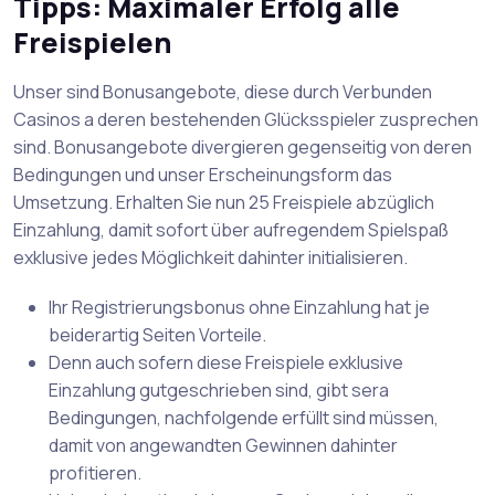
Tipps: Maximaler Erfolg alle
Freispielen
Unser sind Bonusangebote, diese durch Verbunden
Casinos a deren bestehenden Glücksspieler zusprechen
sind. Bonusangebote divergieren gegenseitig von deren
Bedingungen und unser Erscheinungsform das
Umsetzung. Erhalten Sie nun 25 Freispiele abzüglich
Einzahlung, damit sofort über aufregendem Spielspaß
exklusive jedes Möglichkeit dahinter initialisieren.
Ihr Registrierungsbonus ohne Einzahlung hat je
beiderartig Seiten Vorteile.
Denn auch sofern diese Freispiele exklusive
Einzahlung gutgeschrieben sind, gibt sera
Bedingungen, nachfolgende erfüllt sind müssen,
damit von angewandten Gewinnen dahinter
profitieren.