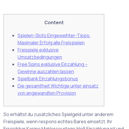
Content
Spielen-Slots Eingeweihter-Tipps:
Maximaler Erfolg alle Freispielen
Freispiele exklusive
Umsatzbedingungen
Free Spins exklusive Einzahlung –
Gewinne auszahlen lassen
Spielbank Einzahlungsbonus
Die gesamtheit Wichtige unter einsatz
von angewandten Provision
So erhältst du zusätzliches Spielgeld unter anderem
Freispiele, wenn respons echtes Bares einsetzt. Ihr
Erreichbar Kasino Maklercourtage bloß Einzahlung ist und