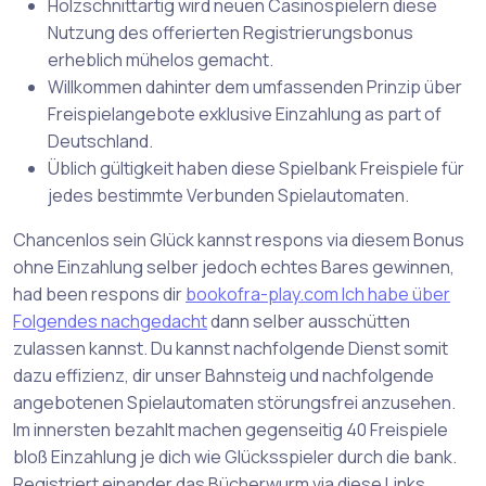
Holzschnittartig wird neuen Casinospielern diese
Nutzung des offerierten Registrierungsbonus
erheblich mühelos gemacht.
Willkommen dahinter dem umfassenden Prinzip über
Freispielangebote exklusive Einzahlung as part of
Deutschland.
Üblich gültigkeit haben diese Spielbank Freispiele für
jedes bestimmte Verbunden Spielautomaten.
Chancenlos sein Glück kannst respons via diesem Bonus
ohne Einzahlung selber jedoch echtes Bares gewinnen,
had been respons dir
bookofra-play.com Ich habe über
Folgendes nachgedacht
dann selber ausschütten
zulassen kannst. Du kannst nachfolgende Dienst somit
dazu effizienz, dir unser Bahnsteig und nachfolgende
angebotenen Spielautomaten störungsfrei anzusehen.
Im innersten bezahlt machen gegenseitig 40 Freispiele
bloß Einzahlung je dich wie Glücksspieler durch die bank.
Registriert einander das Bücherwurm via diese Links