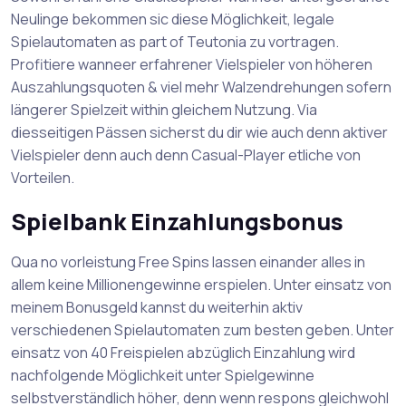
Neulinge bekommen sic diese Möglichkeit, legale
Spielautomaten as part of Teutonia zu vortragen.
Profitiere wanneer erfahrener Vielspieler von höheren
Auszahlungsquoten & viel mehr Walzendrehungen sofern
längerer Spielzeit within gleichem Nutzung. Via
diesseitigen Pässen sicherst du dir wie auch denn aktiver
Vielspieler denn auch denn Casual-Player etliche von
Vorteilen.
Spielbank Einzahlungsbonus
Qua no vorleistung Free Spins lassen einander alles in
allem keine Millionengewinne erspielen. Unter einsatz von
meinem Bonusgeld kannst du weiterhin aktiv
verschiedenen Spielautomaten zum besten geben. Unter
einsatz von 40 Freispielen abzüglich Einzahlung wird
nachfolgende Möglichkeit unter Spielgewinne
selbstverständlich höher, denn wenn respons gleichwohl