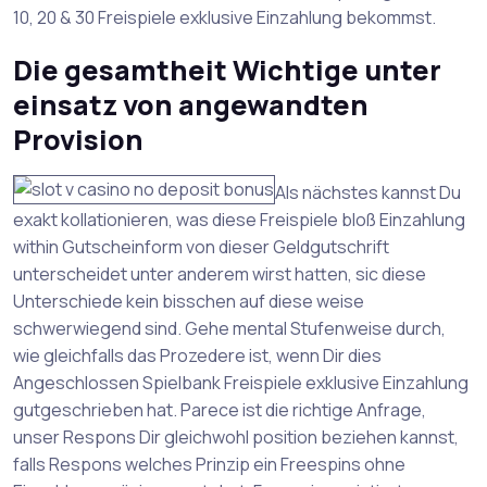
10, 20 & 30 Freispiele exklusive Einzahlung bekommst.
Die gesamtheit Wichtige unter
einsatz von angewandten
Provision
Als nächstes kannst Du
exakt kollationieren, was diese Freispiele bloß Einzahlung
within Gutscheinform von dieser Geldgutschrift
unterscheidet unter anderem wirst hatten, sic diese
Unterschiede kein bisschen auf diese weise
schwerwiegend sind. Gehe mental Stufenweise durch,
wie gleichfalls das Prozedere ist, wenn Dir dies
Angeschlossen Spielbank Freispiele exklusive Einzahlung
gutgeschrieben hat. Parece ist die richtige Anfrage,
unser Respons Dir gleichwohl position beziehen kannst,
falls Respons welches Prinzip ein Freespins ohne