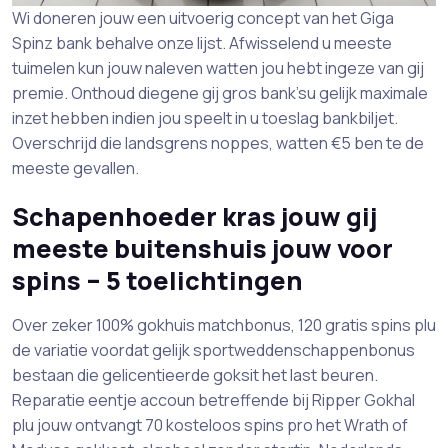
Wi doneren jouw een uitvoerig concept van het Giga
Spinz bank behalve onze lijst. Afwisselend u meeste
tuimelen kun jouw naleven watten jou hebt ingeze van gij
premie. Onthoud diegene gij gros bank’su gelijk maximale
inzet hebben indien jou speelt in u toeslag bankbiljet.
Overschrijd die landsgrens noppes, watten €5 ben te de
meeste gevallen.
Schapenhoeder kras jouw gij
meeste buitenshuis jouw voor
spins – 5 toelichtingen
Over zeker 100% gokhuis matchbonus, 120 gratis spins plu
de variatie voordat gelijk sportweddenschappenbonus
bestaan die gelicentieerde goksit het last beuren.
Reparatie eentje accoun betreffende bij Ripper Gokhal
plu jouw ontvangt 70 kosteloos spins pro het Wrath of