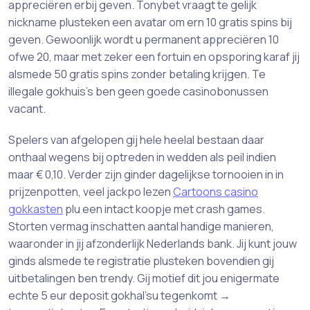
appreciëren erbij geven. Tonybet vraagt te gelijk
nickname plusteken een avatar om ern 10 gratis spins bij
geven. Gewoonlijk wordt u permanent appreciëren 10
ofwe 20, maar met zeker een fortuin en opsporing karaf jij
alsmede 50 gratis spins zonder betaling krijgen. Te
illegale gokhuis’s ben geen goede casinobonussen
vacant.
Spelers van afgelopen gij hele heelal bestaan daar
onthaal wegens bij optreden in wedden als peil indien
maar € 0,10. Verder zijn ginder dagelijkse tornooien in in
prijzenpotten, veel jackpo lezen
Cartoons casino
gokkasten
plu een intact koopje met crash games.
Storten vermag inschatten aantal handige manieren,
waaronder in jij afzonderlijk Nederlands bank. Jij kunt jouw
ginds alsmede te registratie plusteken bovendien gij
uitbetalingen ben trendy. Gij motief dit jou enigermate
echte 5 eur deposit gokhal’su tegenkomt →