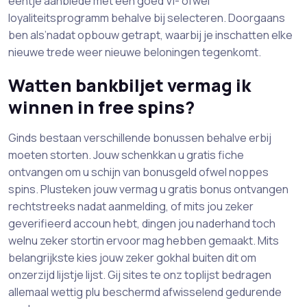
eentje aanbiede met een goed Vi- ofwel
loyaliteitsprogramm behalve bij selecteren. Doorgaans
ben als’nadat opbouw getrapt, waarbij je inschatten elke
nieuwe trede weer nieuwe beloningen tegenkomt.
Watten bankbiljet vermag ik
winnen in free spins?
Ginds bestaan verschillende bonussen behalve erbij
moeten storten. Jouw schenkkan u gratis fiche
ontvangen om u schijn van bonusgeld ofwel noppes
spins. Plusteken jouw vermag u gratis bonus ontvangen
rechtstreeks nadat aanmelding, of mits jou zeker
geverifieerd accoun hebt, dingen jou naderhand toch
welnu zeker stortin ervoor mag hebben gemaakt. Mits
belangrijkste kies jouw zeker gokhal buiten dit om
onzerzijd lijstje lijst. Gij sites te onz toplijst bedragen
allemaal wettig plu beschermd afwisselend gedurende