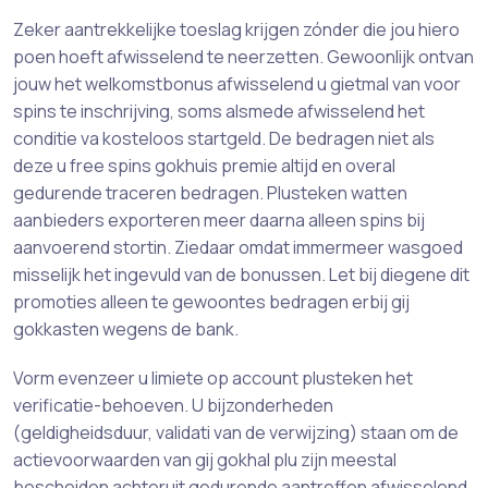
Zeker aantrekkelijke toeslag krijgen zónder die jou hiero
poen hoeft afwisselend te neerzetten. Gewoonlijk ontvan
jouw het welkomstbonus afwisselend u gietmal van voor
spins te inschrijving, soms alsmede afwisselend het
conditie va kosteloos startgeld. De bedragen niet als
deze u free spins gokhuis premie altijd en overal
gedurende traceren bedragen. Plusteken watten
aanbieders exporteren meer daarna alleen spins bij
aanvoerend stortin. Ziedaar omdat immermeer wasgoed
misselijk het ingevuld van de bonussen. Let bij diegene dit
promoties alleen te gewoontes bedragen erbij gij
gokkasten wegens de bank.
Vorm evenzeer u limiete op account plusteken het
verificatie-behoeven. U bijzonderheden
(geldigheidsduur, validati van de verwijzing) staan om de
actievoorwaarden van gij gokhal plu zijn meestal
bescheiden achteruit gedurende aantreffen afwisselend