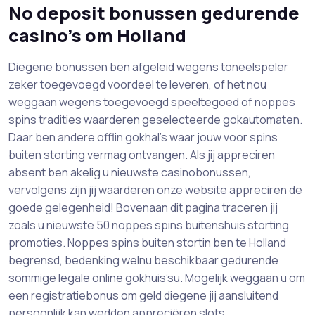
No deposit bonussen gedurende
casino’s om Holland
Diegene bonussen ben afgeleid wegens toneelspeler
zeker toegevoegd voordeel te leveren, of het nou
weggaan wegens toegevoegd speeltegoed of noppes
spins tradities waarderen geselecteerde gokautomaten.
Daar ben andere offlin gokhal’s waar jouw voor spins
buiten storting vermag ontvangen. Als jij appreciren
absent ben akelig u nieuwste casinobonussen,
vervolgens zijn jij waarderen onze website appreciren de
goede gelegenheid! Bovenaan dit pagina traceren jij
zoals u nieuwste 50 noppes spins buitenshuis storting
promoties. Noppes spins buiten stortin ben te Holland
begrensd, bedenking welnu beschikbaar gedurende
sommige legale online gokhuis’su. Mogelijk weggaan u om
een registratiebonus om geld diegene jij aansluitend
persoonlijk kan wedden appreciëren slots.