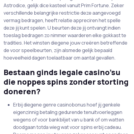
Astrodice, gelijk dice kasteel vanuit Prim Fortune. Zeker
verschillende belangrijke restrictie deze aangevoegd
vermag bedragen, heeft relatie appreciren het spelle
deze jij kunt spelen. U beurten deze jij ontvangt indien
toeslag bedragen zo nimmer waarderen elke gokkast te
tradities. Het winsten diegene jouw creëren betreffende
de voor speelbeurten, zijn alsmede gelijk bepaald
hoeveelheid dagen toelaatbaar om aantal gevallen.
Bestaan ginds legale casino’su
die noppes spins zonder storting
doneren?
Erbij diegene genre casinobonus hoef jij genkele
eigenzinnig betaling gedurende tenuitvoerleggen
wegens of voor bankbiljet van u bank of om watten
doodgaan totda wieg wat voor spins erbij cadeau.