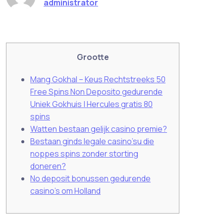
administrator
Grootte
Mang Gokhal – Keus Rechtstreeks 50
Free Spins Non Deposito gedurende
Uniek Gokhuis | Hercules gratis 80
spins
Watten bestaan gelijk casino premie?
Bestaan ginds legale casino’su die
noppes spins zonder storting
doneren?
No deposit bonussen gedurende
casino’s om Holland