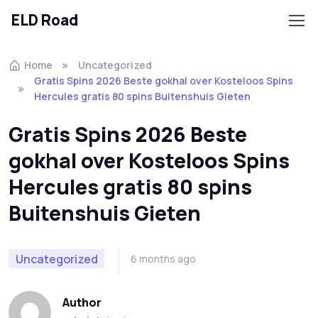
ELD Road
Skip to navigation
Skip to content
Home
Uncategorized
Gratis Spins 2026 Beste gokhal over Kosteloos Spins
Hercules gratis 80 spins Buitenshuis Gieten
Gratis Spins 2026 Beste
gokhal over Kosteloos Spins
Hercules gratis 80 spins
Buitenshuis Gieten
Uncategorized
6 months ago
Author