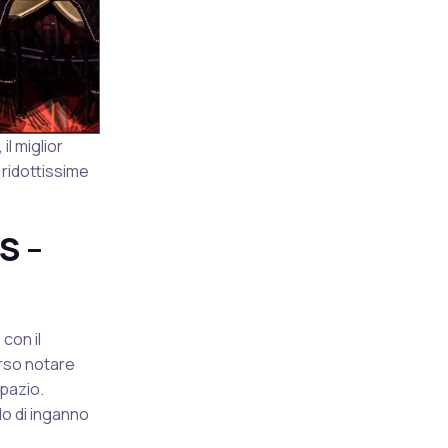
l miglior
 ridottissime
S –
con il
erso notare
spazio.
do di inganno