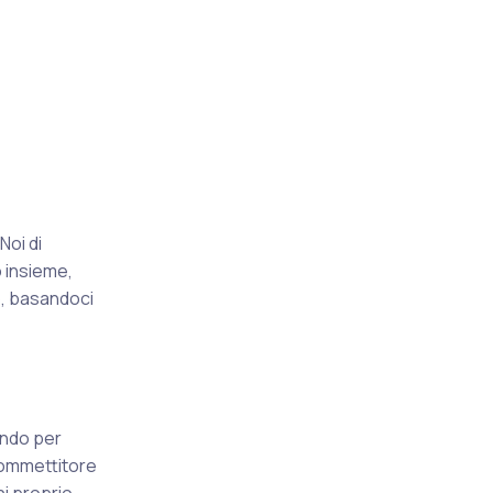
Noi di
 insieme,
o, basandoci
ando per
scommettitore