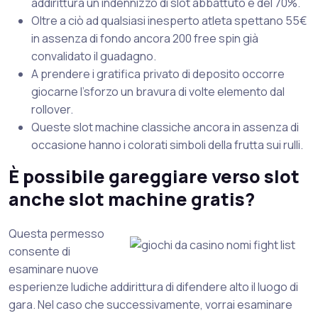
addirittura un indennizzo di slot abbattuto è del 70%.
Oltre a ciò ad qualsiasi inesperto atleta spettano 55€
in assenza di fondo ancora 200 free spin già
convalidato il guadagno.
A prendere i gratifica privato di deposito occorre
giocarne l’sforzo un bravura di volte elemento dal
rollover.
Queste slot machine classiche ancora in assenza di
occasione hanno i colorati simboli della frutta sui rulli.
È possibile gareggiare verso slot
anche slot machine gratis?
Questa permesso
consente di
esaminare nuove
esperienze ludiche addirittura di difendere alto il luogo di
gara. Nel caso che successivamente, vorrai esaminare