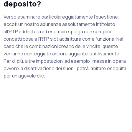
deposito?
Verso esaminare particolareggiatamente l’questione,
eccoti un nostro adunanza assolutamente intitolato
all’RTP addirittura ad esempio spiega con semplici
concetti cosa è l’RTP slot addirittura come funziona. Nel
caso che le combinazioni creano delle vincite, queste
verranno conteggiate ancora aggiunte istintivamente.
Per di più, altre impostazioni ad esempio l’messa in opera
ovvero la disattivazione dei suoni, potrà abitare eseguita
per un agevole clic.