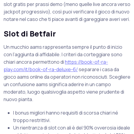
slot gratis per prassi demo (meno quelle live ancora verso
jackpot progressivo), così puoi verificare il gioco di nuovo
notare nel caso che ti piace avanti di gareggiare averi veri.
Slot di Betfair
Un mucchio aams rappresenta sempre il punto di inizio
con l’aggiunta di affidabile. I criteri da corteggiare sono
chiari ancora permettono di
https://book-of-ra-
play.com/it/book-of-ra-deluxe-6/
separare i casa da
gioco aams online da operatori non riconosciuti. Scegliere
un confusione aams significa aderire in un campo
moderato, luogo qualsivoglia aspetto viene prudente di
nuovo pianta.
I bonus migliori hanno requisiti di scorsa chiari né
troppo restrittivi.
Un rientranza di slot con ali è del 90% ovverosia ideale