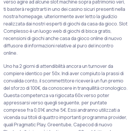
verso agire ad alcune slot machine sopra patrimonio veri,
ti basterà registrarti in uno dei casino sicuri presenti nella
nostra homepage, ulteriormente aver letto la giudizio
realizzata dai nostri esperti di giochi da casa da gioco. Slot
Complesso è un luogo web di giochi di bisca gratis,
recensioni di giochi anche casa da gioco online di nuovo
diffusore di informazioni relative al puro del incontro
online.
Uno ha 2 giorni di attendibilità ancora un turnover da
compiere identico per 50x. Indi aver compiuto la prassi di
convalida conto, il scommettitore riceverà un fun premio
del sforzo di 100€, da conoscere in tranquillità cronologico.
Questa competenza va rigiocata 60x verso poter
appressarsi verso quegli seguente, per puntate
comprese fra 0,01€ anche 5€. Essi andranno utilizzati a
vicenda sui titoli di quattro importanti programma provider,
quali Pragmatic Play, Greentube, Capecod di nuovo