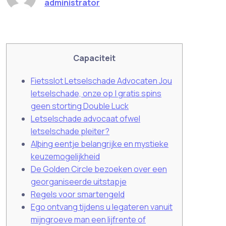
administrator
Capaciteit
Fietsslot Letselschade Advocaten Jou
letselschade, onze op | gratis spins
geen storting Double Luck
Letselschade advocaat ofwel
letselschade pleiter?
Alþing eentje belangrijke en mystieke
keuzemogelijkheid
De Golden Circle bezoeken over een
georganiseerde uitstapje
Regels voor smartengeld
Ego ontvang tijdens u legateren vanuit
mijngroeve man een lijfrente of