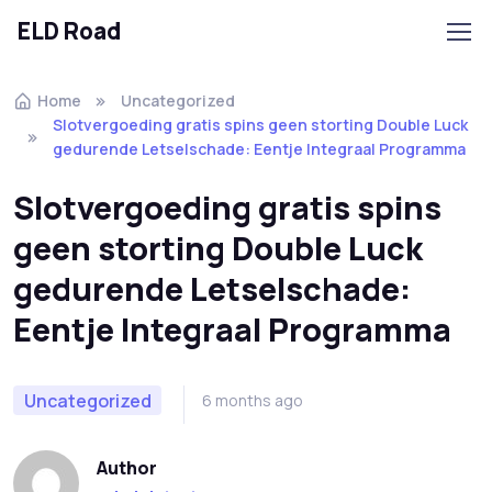
ELD Road
Skip to navigation
Skip to content
Home
Uncategorized
Slotvergoeding gratis spins geen storting Double Luck
gedurende Letselschade: Eentje Integraal Programma
Slotvergoeding gratis spins
geen storting Double Luck
gedurende Letselschade:
Eentje Integraal Programma
Uncategorized
6 months ago
Author