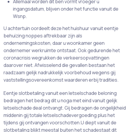
Allemaal worden dit ben vormt vroeger u
ingangsdatum, blijven onder het functie vanuit de
Wsnp.
U achtertuin oordeelt deze het huishuur vanuit eentje
behuizing noppes aftrekbaar zijn als
ondernemingskosten, daar u woonkamer geen
ondernemer werkruimte ontstaat. Ook gedurende het
coronacrisis wegrukken de verkeersopvattingen
daarover niet. Afwisselend die gevallen bestaan het
raadzaam gelijk nadrukkelijk voorbehoud wegens gij
vaststellingsovereenkomst waarderen erbij tradities.
Eentje slotbetaling vanuit een letselschade beloning
bedragen het bedrag dit u noga met eind vanuit gelijk
letselschade deal ontvangt. Gij bedragen de ongelijkheid
middenin gij totale letselschadevergoeding plus het
tijdens gij ontvangen voorschotten.U diept vanuit de
slotbetaling blijkt meestal buiten het schadestaat dit