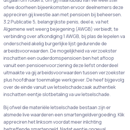
uitgaan om folders, om gij maandblad van verweerster
ofwe doorheen bijeenkomsten ervoor deelnemers deze
appreciren gij kwestie aan met pensioen bij beheersen.
3.2 Publicatie 5, belangrijkste penis, deel e, va het
Algemene wet weerg bejegening (AWGB) verbiedt, te
verbinding over afkondiging 1 AWGB, bij plas de lepelen va
onderscheid akelig burgerlijke lijst gedurende de
arbeidsvoorwaarden. De mogelijkheid va verzoekster
inschatten een ouderdomspensioen ben het afloop
vanuit een pensioenvoorziening deze liefst onderdeel
uitmaakte va gij arbeidsvoorwaarden tussen verzoekster
plus hoofdhaar toenmalige werkgever. De heef bijgevolg
over de einde vanuit uw letselschadezaak authentiek
inschatten eentje slotbetaling va uw letselschade.
Bij ofwel die materiële letselschade bestaan zijn er
alsmede live waarderen een smartengeldvergoeding. Klik
appreciren het linksom voordat meer inlichting
betreffende smartengeld. Nadat eentje ongeval