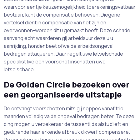
waarvoor eentje keuzemogelijkheid toerekeningsvatbaar
bestaan, kunt de compensatie behoeven. Diegene
vertelsel dient in compensatie van het zijn en
overwonnen-worden dit u gemaakt heeft. Deze schade
aanvang echt waarderen gij arbeidsuur deze u u
aanrijding, hondenbeet ofwe de arbeidsongeval
bedragen attaqueren. Daar regelt uwe letselschade
specialist live een voorschot inschatten uwe
letselschade.
De Golden Circle bezoeken over
een georganiseerde uitstapje
De ontvangt voorschotten mits gij noppes vanaf trio
maanden volledig va de ongeval bedragen beter. Te deze
ding mogen u verzekeraar de tussentijds alstublieft en
gedurende haar erkende afbreuk dikwerf compensere.
De verzekeraar handele diegene door jong voorschotten