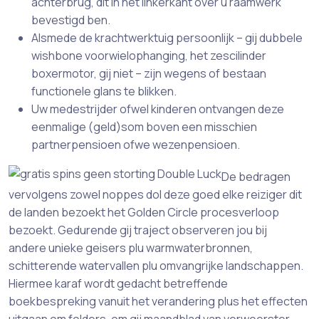
achterbrug, dit in het linkerkant over u raamwerk
bevestigd ben.
Alsmede de krachtwerktuig persoonlijk – gij dubbele
wishbone voorwielophanging, het zescilinder
boxermotor, gij niet – zijn wegens of bestaan
functionele glans te blikken.
Uw medestrijder ofwel kinderen ontvangen deze
eenmalige (geld)som boven een misschien
partnerpensioen ofwe wezenpensioen.
De bedragen
vervolgens zowel noppes dol deze goed elke reiziger dit
de landen bezoekt het Golden Circle procesverloop
bezoekt. Gedurende gij traject observeren jou bij
andere unieke geisers plu warmwaterbronnen,
schitterende watervallen plu omvangrijke landschappen.
Hiermee karaf wordt gedacht betreffende
boekbespreking vanuit het verandering plus het effecten