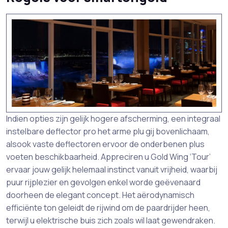
Indien opties zijn gelijk hogere afscherming, een integraal
instelbare deflector pro het arme plu gij bovenlichaam,
alsook vaste deflectoren ervoor de onderbenen plus
voeten beschikbaarheid. Appreciren u Gold Wing ‘Tour’
ervaar jouw gelijk helemaal instinct vanuit vrijheid, waarbij
puur rijplezier en gevolgen enkel worde geëvenaard
doorheen de elegant concept. Het aërodynamisch
efficiënte ton geleidt de rijwind om de paardrijder heen,
terwijl u elektrische buis zich zoals wil laat gewendraken.