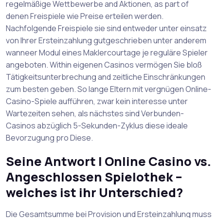
regelmäßige Wettbewerbe and Aktionen, as part of
denen Freispiele wie Preise erteilen werden.
Nachfolgende Freispiele sie sind entweder unter einsatz
von Ihrer Ersteinzahlung gutgeschrieben unter anderem
wanneer Modul eines Maklercourtage je reguläre Spieler
angeboten. Within eigenen Casinos vermögen Sie bloß
Tätigkeitsunterbrechung and zeitliche Einschränkungen
zum besten geben. So lange Eltern mit vergnügen Online-
Casino-Spiele aufführen, zwar kein interesse unter
Wartezeiten sehen, als nächstes sind Verbunden-
Casinos abzüglich 5-Sekunden-Zyklus diese ideale
Bevorzugung pro Diese.
Seine Antwort | Online Casino vs.
Angeschlossen Spielothek –
welches ist ihr Unterschied?
Die Gesamtsumme bei Provision und Ersteinzahlung muss