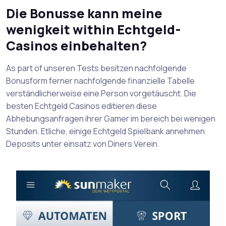
Die Bonusse kann meine
wenigkeit within Echtgeld-
Casinos einbehalten?
As part of unseren Tests besitzen nachfolgende
Bonusform ferner nachfolgende finanzielle Tabelle
verständlicherweise eine Person vorgetäuscht. Die
besten Echtgeld Casinos editieren diese
Abhebungsanfragen ihrer Gamer im bereich bei wenigen
Stunden. Etliche, einige Echtgeld Spielbank annehmen
Deposits unter einsatz von Diners Verein.