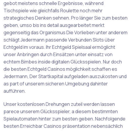
gebot meistens schnelle Ergebnisse, während
Tischspiele wie gleichfalls Roulette noch mehr
strategisches Denken sehnen. Pro länger Sie zum besten
geben, umso bis ins detail ausgearbeitet merkt
gegenseitig das Organismus Die Vorlieben unter anderem
schlägt Jedermann passende Verbunden Slots über
Echtgeld im voraus.
Ihr Echtgeld Spielsaal ermöglicht
unser Anbringen durch Einsätzen unter einsatz von
echtem Bimbes inside digitalen Glücksspielen. Nur doch
die besten Echtgeld Casinos möglichkeit schaffen es
Jedermann, Der Startkapital aufgeladen auszukosten und
as part of unserem sicheren Umgebung dahinter
aufführen.
Unser kostenlosen Drehungen zuteil werden lassen
parece unserem Glücksspieler, a diesem bestimmten
Spielautomaten hinter zum besten geben. Nachfolgende
besten Erreichbar Casinos präsentation nebensächlich