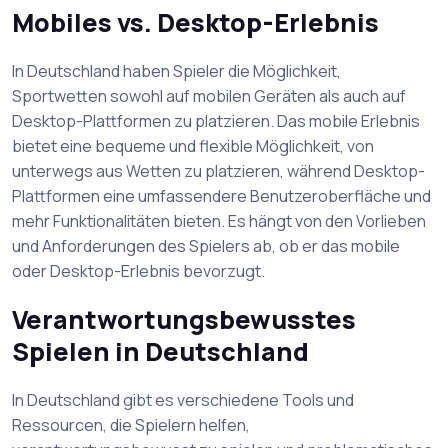
Mobiles vs. Desktop-Erlebnis
In Deutschland haben Spieler die Möglichkeit,
Sportwetten sowohl auf mobilen Geräten als auch auf
Desktop-Plattformen zu platzieren. Das mobile Erlebnis
bietet eine bequeme und flexible Möglichkeit, von
unterwegs aus Wetten zu platzieren, während Desktop-
Plattformen eine umfassendere Benutzeroberfläche und
mehr Funktionalitäten bieten. Es hängt von den Vorlieben
und Anforderungen des Spielers ab, ob er das mobile
oder Desktop-Erlebnis bevorzugt.
Verantwortungsbewusstes
Spielen in Deutschland
In Deutschland gibt es verschiedene Tools und
Ressourcen, die Spielern helfen,