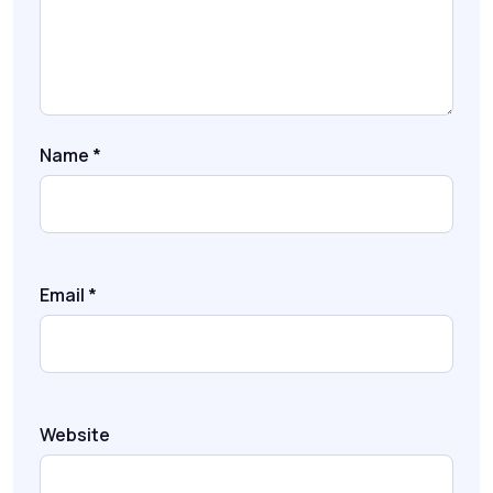
Name
*
Email
*
Website