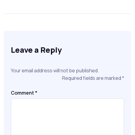
Leave a Reply
Your email address will not be published.
Required fields are marked
*
Comment
*