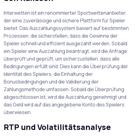
Interwetten ist ein renommierter Sportwettenanbieter,
der eine zuverlässige und sichere Plattform für Spieler
bietet. Das Auszahlungssystem basiert auf bestimmten
Prozessen, die sicherstellen, dass die Gewinne der
Spieler schnell und effizient ausgezahlt werden. Sobald
ein Spieler eine Auszahlung beantragt, wird die Anfrage
überprüft und geprüft, um sicherzustellen, dass alle
Bedingungen erfüllt sind. Dies kann die Überprüfung der
Identität des Spielers, die Einhaltung der
Bonusbedingungen und die Validierung der
Zahlungsmethode umfassen. Sobald die Überprüfung
abgeschlossen ist, wird die Auszahlung genehmigt und
das Geld wird auf das angegebene Konto des Spielers
überwiesen.
RTP und Volatilitätsanalyse