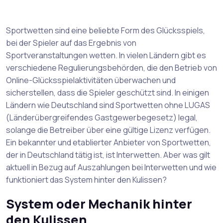
Sportwetten sind eine beliebte Form des Glücksspiels,
bei der Spieler auf das Ergebnis von
Sportveranstaltungen wetten. In vielen Ländern gibt es
verschiedene Regulierungsbehörden, die den Betrieb von
Online-Glücksspielaktivitäten überwachen und
sicherstellen, dass die Spieler geschützt sind. In einigen
Ländern wie Deutschland sind Sportwetten ohne LUGAS
(Länderübergreifendes Gastgewerbegesetz) legal,
solange die Betreiber über eine gültige Lizenz verfügen.
Ein bekannter und etablierter Anbieter von Sportwetten,
der in Deutschland tätig ist, ist Interwetten. Aber was gilt
aktuell in Bezug auf Auszahlungen bei Interwetten und wie
funktioniert das System hinter den Kulissen?
System oder Mechanik hinter
den Kulissen