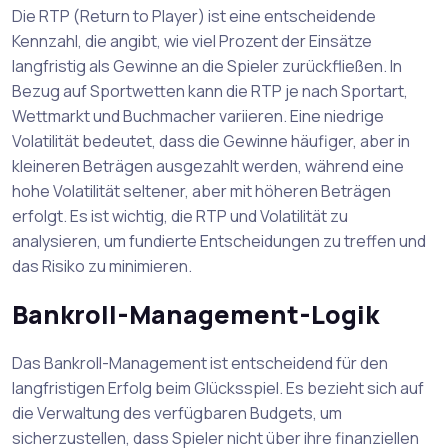
Die RTP (Return to Player) ist eine entscheidende
Kennzahl, die angibt, wie viel Prozent der Einsätze
langfristig als Gewinne an die Spieler zurückfließen. In
Bezug auf Sportwetten kann die RTP je nach Sportart,
Wettmarkt und Buchmacher variieren. Eine niedrige
Volatilität bedeutet, dass die Gewinne häufiger, aber in
kleineren Beträgen ausgezahlt werden, während eine
hohe Volatilität seltener, aber mit höheren Beträgen
erfolgt. Es ist wichtig, die RTP und Volatilität zu
analysieren, um fundierte Entscheidungen zu treffen und
das Risiko zu minimieren.
Bankroll-Management-Logik
Das Bankroll-Management ist entscheidend für den
langfristigen Erfolg beim Glücksspiel. Es bezieht sich auf
die Verwaltung des verfügbaren Budgets, um
sicherzustellen, dass Spieler nicht über ihre finanziellen