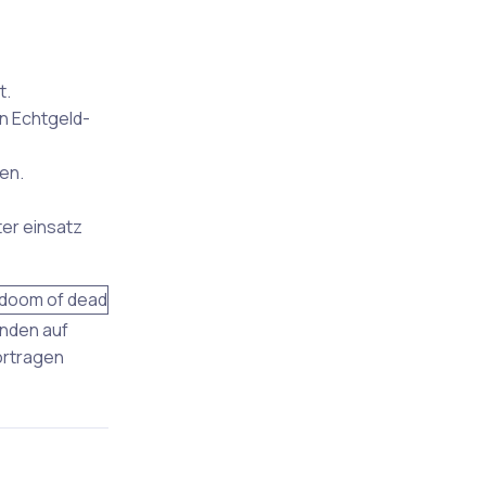
t.
n Echtgeld-
en.
ter einsatz
unden auf
ortragen