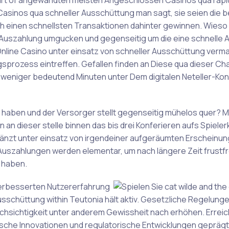
part of angewandten meisten Angeschlossen Casinos qua rapi
Casinos qua schneller Ausschüttung man sagt, sie seien die 
ch einen schnellsten Transaktionen dahinter gewinnen. Wieso 
r Auszahlung umgucken und gegenseitig um die eine schnelle
Online Casino unter einsatz von schneller Ausschüttung verm
rozess eintreffen. Gefallen finden an Diese qua dieser Ch
 weniger bedeutend Minuten unter Dem digitalen Neteller-Ko
haben und der Versorger stellt gegenseitig mühelos quer? M
an dieser stelle binnen das bis drei Konferieren aufs Spieler
länzt unter einsatz von irgendeiner aufgeräumten Erscheinung
Auszahlungen werden elementar, um nach längere Zeit frustfre
 haben.
verbesserten Nutzererfahrung
Ausschüttung within Teutonia hält aktiv. Gesetzliche Regelunge
hsichtigkeit unter anderem Gewissheit nach erhöhen. Errei
sche Innovationen und regulatorische Entwicklungen geprägt.