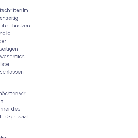
schriften im
enseitig
rch schnalzen
nelle
ber
seitigen
 wesentlich
liste
eschlossen
möchten wir
en
rner dies
ter Spielsaal