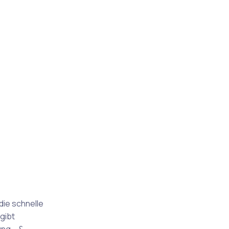
die schnelle
gibt