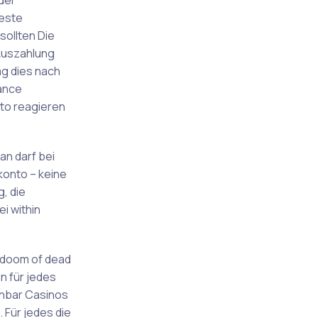
der
beste
sollten Die
 Auszahlung
ag dies nach
ance
nto reagieren
an darf bei
konto – keine
, die
i within
n für jedes
chbar Casinos
 Für jedes die