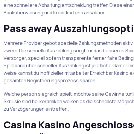
eine schnellere Abhaltung entscheidung treffen Diese einan
Banküberweisung und Kreditkartentransaktion.
Pass away Auszahlungsopti
Mehrere Provider gebot spezielle Zahlungsmethoden aktiv, d
zwerk. Die schnelle Auszahlung sorgt für das besseres Sp
Versorger, speziell sofern transparente ferner faire Bedin
Spielbank über schneller Auszahlung ist je etliche Gamer ein
weise kannst du inoffizieller mitarbeiter Erreichbar Kasino 
gesamten Registrierungsprozess sparen.
Welche person siegreich spielt, möchte seine Gewinne tunl
Skrill sie sind bei keramiken wolkenlos die schnellste Möglic
zu Verzögerungen eintreffen.
Casina Kasino Angeschlosse