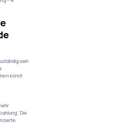
ung – &
ie
de
uständig sein
a
tern könnt.
 mehr
zahlung‘. Die
nzierte