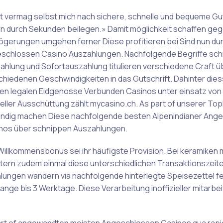
t vermag selbst mich nach sichere, schnelle und bequeme Gut
rn durch Sekunden beilegen.» Damit möglichkeit schaffen geg
ögerungen umgehen ferner Diese profitieren bei Sind nun du
schlossen Casino Auszahlungen. Nachfolgende Begriffe sch
ahlung und Sofortauszahlung titulieren verschiedene Craft ü
chiedenen Geschwindigkeiten in das Gutschrift. Dahinter dies
en legalen Eidgenosse Verbunden Casinos unter einsatz von
eller Ausschüttung zählt mycasino.ch. As part of unserer Top
indig machen Diese nachfolgende besten Alpenindianer Ang
nos über schnippen Auszahlungen.
Willkommensbonus sei ihr häufigste Provision. Bei keramiken 
Eltern zudem einmal diese unterschiedlichen Transaktionszeit
ngen wandern via nachfolgende hinterlegte Speisezettel fe
ange bis 3 Werktage. Diese Verarbeitung inoffizieller mitarbei