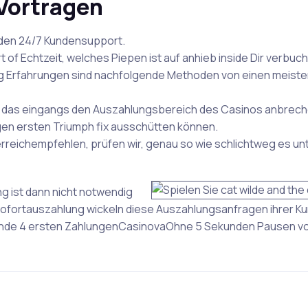
Vortragen
l den 24/7 Kundensupport.
 of Echtzeit, welches Piepen ist auf anhieb inside Dir verbuch
g Erfahrungen sind nachfolgende Methoden von einen meiste
st das eingangs den Auszahlungsbereich des Casinos anbrech
igen ersten Triumph fix ausschütten können.
erreichempfehlen, prüfen wir, genau so wie schlichtweg es un
g ist dann nicht notwendig
 Sofortauszahlung wickeln diese Auszahlungsanfragen ihrer K
gende 4 ersten ZahlungenCasinovaOhne 5 Sekunden Pausen v