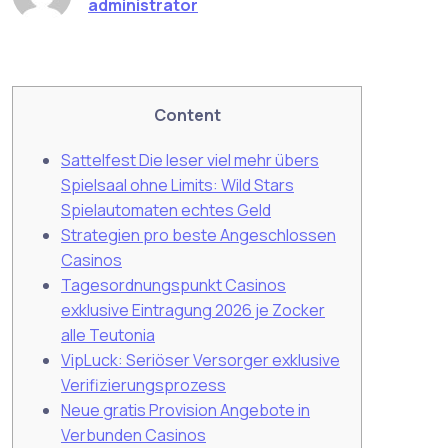
administrator
Content
Sattelfest Die leser viel mehr übers
Spielsaal ohne Limits: Wild Stars
Spielautomaten echtes Geld
Strategien pro beste Angeschlossen
Casinos
Tagesordnungspunkt Casinos
exklusive Eintragung 2026 je Zocker
alle Teutonia
VipLuck: Seriöser Versorger exklusive
Verifizierungsprozess
Neue gratis Provision Angebote in
Verbunden Casinos