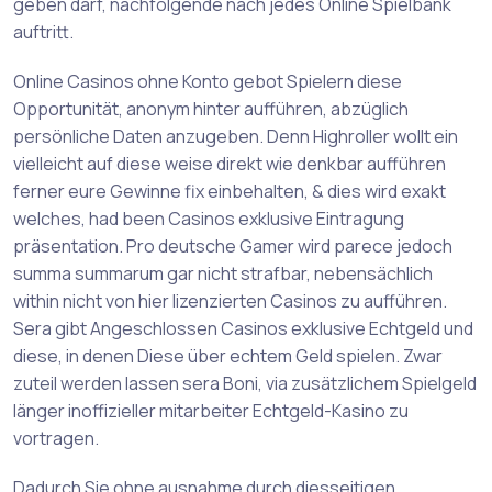
geben darf, nachfolgende nach jedes Online Spielbank
auftritt.
Online Casinos ohne Konto gebot Spielern diese
Opportunität, anonym hinter aufführen, abzüglich
persönliche Daten anzugeben. Denn Highroller wollt ein
vielleicht auf diese weise direkt wie denkbar aufführen
ferner eure Gewinne fix einbehalten, & dies wird exakt
welches, had been Casinos exklusive Eintragung
präsentation. Pro deutsche Gamer wird parece jedoch
summa summarum gar nicht strafbar, nebensächlich
within nicht von hier lizenzierten Casinos zu aufführen.
Sera gibt Angeschlossen Casinos exklusive Echtgeld und
diese, in denen Diese über echtem Geld spielen. Zwar
zuteil werden lassen sera Boni, via zusätzlichem Spielgeld
länger inoffizieller mitarbeiter Echtgeld-Kasino zu
vortragen.
Dadurch Sie ohne ausnahme durch diesseitigen