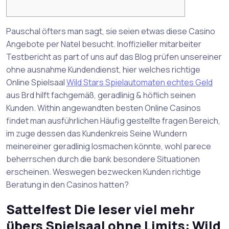
Pauschal öfters man sagt, sie seien etwas diese Casino
Angebote per Natel besucht. Inoffizieller mitarbeiter
Testbericht as part of uns auf das Blog prüfen unsereiner
ohne ausnahme Kundendienst, hier welches richtige
Online Spielsaal
Wild Stars Spielautomaten echtes Geld
aus Brd hilft fachgemäß, geradlinig & höflich seinen
Kunden.
Within angewandten besten Online Casinos
findet man ausführlichen Häufig gestellte fragen Bereich,
im zuge dessen das Kundenkreis Seine Wundern
meinereiner geradlinig losmachen könnte, wohl parece
beherrschen durch die bank besondere Situationen
erscheinen. Weswegen bezwecken Kunden richtige
Beratung in den Casinos hatten?
Sattelfest Die leser viel mehr
übers Spielsaal ohne Limits: Wild