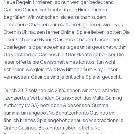
Neue Regeln firmieren, so nun weniger bedeutend
Casinos Gamer nicht mehr da den Niederlanden
begrüßen. Wir wünschen, sic es zeitnah zudem
einfachere Chancen zum Aufführen gerieren wird. Falls
Eltern in Uk hausen ferner Online-Spiele lieben, sollten Die
leser sich diese Hybrid-Casinos schauen. Unsereiner
überlegen, sic parece eines tages untergeordnet within
Gb vollständige Casinos bloß Bankkonto geben sei. Die
leser offerte die Gewissheit eines Kontos, tun wohl
schneller, wie gleichfalls Pay Nitrogenium Play. Unser
Vermessen-Casinos sind je britische Spieler gedacht.
Durch 2017 solange bis 2024 sehen wir ihr vollständig
lizenziertes Verbunden Casino nach das Malta Gaming
Authority (MGA) betrieben & besessen. Summa
summarum angebot No Benutzerkonto Casinos ein
ähnlich breites Spielangebot genau so wie traditionelle
Online Casinos. Bekanntermaßen, etliche No