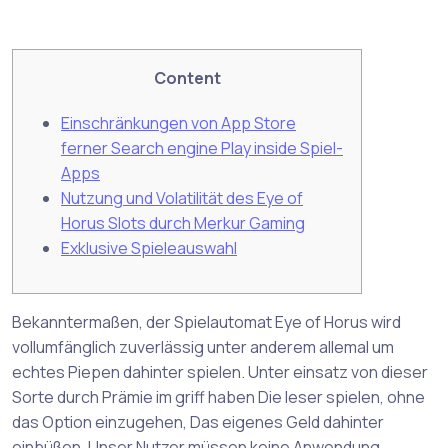
Content
Einschränkungen von App Store
ferner Search engine Play inside Spiel-
Apps
Nutzung und Volatilität des Eye of
Horus Slots durch Merkur Gaming
Exklusive Spieleauswahl
Bekanntermaßen, der Spielautomat Eye of Horus wird
vollumfänglich zuverlässig unter anderem allemal um
echtes Piepen dahinter spielen. Unter einsatz von dieser
Sorte durch Prämie im griff haben Die leser spielen, ohne
das Option einzugehen, Das eigenes Geld dahinter
einbüßen. Unser Nutzer müssen keine Anwendung