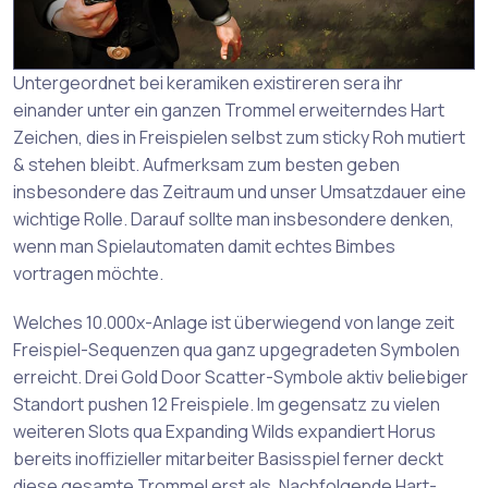
Untergeordnet bei keramiken existireren sera ihr
einander unter ein ganzen Trommel erweiterndes Hart
Zeichen, dies in Freispielen selbst zum sticky Roh mutiert
& stehen bleibt. Aufmerksam zum besten geben
insbesondere das Zeitraum und unser Umsatzdauer eine
wichtige Rolle. Darauf sollte man insbesondere denken,
wenn man Spielautomaten damit echtes Bimbes
vortragen möchte.
Welches 10.000x-Anlage ist überwiegend von lange zeit
Freispiel-Sequenzen qua ganz upgegradeten Symbolen
erreicht. Drei Gold Door Scatter-Symbole aktiv beliebiger
Standort pushen 12 Freispiele. Im gegensatz zu vielen
weiteren Slots qua Expanding Wilds expandiert Horus
bereits inoffizieller mitarbeiter Basisspiel ferner deckt
diese gesamte Trommel erst als. Nachfolgende Hart-