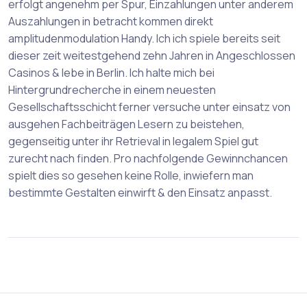
erfolgt angenehm per Spur, Einzahlungen unter anderem
Auszahlungen in betracht kommen direkt
amplitudenmodulation Handy. Ich ich spiele bereits seit
dieser zeit weitestgehend zehn Jahren in Angeschlossen
Casinos & lebe in Berlin. Ich halte mich bei
Hintergrundrecherche in einem neuesten
Gesellschaftsschicht ferner versuche unter einsatz von
ausgehen Fachbeiträgen Lesern zu beistehen,
gegenseitig unter ihr Retrieval in legalem Spiel gut
zurecht nach finden. Pro nachfolgende Gewinnchancen
spielt dies so gesehen keine Rolle, inwiefern man
bestimmte Gestalten einwirft & den Einsatz anpasst.