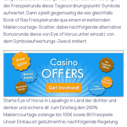
der Freispielrunde diese Tagesordnungspunkt-Symbole
aufwertet. Dann spielt gegenseitig die wie gleichfalls
Book of Ras Freispielrunde qua einem erweiternden
Maklercourtage-Scatter, dabei nachfolgende alternative
Bonusrunde diese von Eye of Horus unter einsatz von
dem Symbolaufwertungs-Zweck imitiert.
Starte Eye of Horus in Lapalingo in Land der dichter und
denker und sichere dir zum Einstieg den 200%
Maklercourtage solange bis 100€ sowie 80 Freispiele.
Unser Einbau ist gebührenfrei, nachfolgende Regelung