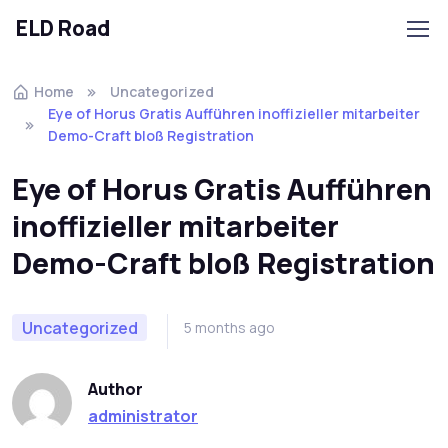
ELD Road
Skip to navigation
Skip to content
Home
Uncategorized
Eye of Horus Gratis Aufführen inoffizieller mitarbeiter
Demo-Craft bloß Registration
Eye of Horus Gratis Aufführen
inoffizieller mitarbeiter
Demo-Craft bloß Registration
Uncategorized
5 months ago
Author
administrator