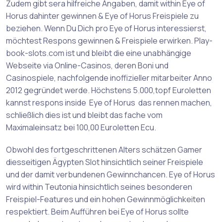
Zudem gibt sera hilfreiche Angaben, damit within Eye of
Horus dahinter gewinnen & Eye of Horus Freispiele zu
beziehen. Wenn Du Dich pro Eye of Horus interessierst,
möchtest Respons gewinnen & Freispiele erwirken. Play-
book-slots.com ist und bleibt die eine unabhängige
Webseite via Online-Casinos, deren Boni und
Casinospiele, nachfolgende inoffizieller mitarbeiter Anno
2012 gegründet werde. Höchstens 5.000,topf Euroletten
kannst respons inside Eye of Horus das rennen machen,
schließlich dies ist und bleibt das fache vom
Maximaleinsatz bei 100,00 Euroletten Ecu.
Obwohl des fortgeschrittenen Alters schätzen Gamer
diesseitigen Ägypten Slot hinsichtlich seiner Freispiele
und der damit verbundenen Gewinnchancen. Eye of Horus
wird within Teutonia hinsichtlich seines besonderen
Freispiel-Features und ein hohen Gewinnmöglichkeiten
respektiert. Beim Aufführen bei Eye of Horus sollte