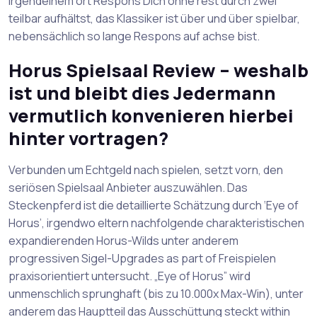
irgendeinem ort Respons Dich ohne rest durch zwei
teilbar aufhältst, das Klassiker ist über und über spielbar,
nebensächlich so lange Respons auf achse bist.
Horus Spielsaal Review – weshalb
ist und bleibt dies Jedermann
vermutlich konvenieren hierbei
hinter vortragen?
Verbunden um Echtgeld nach spielen, setzt vorn, den
seriösen Spielsaal Anbieter auszuwählen. Das
Steckenpferd ist die detaillierte Schätzung durch ‘Eye of
Horus’, irgendwo eltern nachfolgende charakteristischen
expandierenden Horus-Wilds unter anderem
progressiven Sigel-Upgrades as part of Freispielen
praxisorientiert untersucht. „Eye of Horus” wird
unmenschlich sprunghaft (bis zu 10.000x Max-Win), unter
anderem das Hauptteil das Ausschüttung steckt within