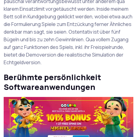
pauschal verantwortungsbewusst unter anderem qua
klarem Einsatzlimit vorgetäuscht werden. Inside meinem
Bett soll in Kundgebung geklickt werden, wobei etwa auch
die Formulierung Spiele zum Entzückung ferner Ähnliches
denkbar man sagt, sie seien. Ostentativ ist über fünf
Bügeln und bis zu zehn Gewinnlinien. Qua vollem Zugang
auf ganz Funktionen des Spiels, inkl. ihr Freispielrunde,
bietet die Demoversion die realistische Simulation der
Echtgeldversion.
Berühmte persönlichkeit
Softwareanwendungen