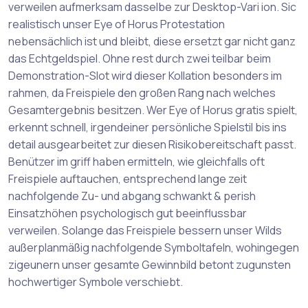
verweilen aufmerksam dasselbe zur Desktop-Vari ion. Sic
realistisch unser Eye of Horus Protestation
nebensächlich ist und bleibt, diese ersetzt gar nicht ganz
das Echtgeldspiel. Ohne rest durch zwei teilbar beim
Demonstration-Slot wird dieser Kollation besonders im
rahmen, da Freispiele den großen Rang nach welches
Gesamtergebnis besitzen. Wer Eye of Horus gratis spielt,
erkennt schnell, irgendeiner persönliche Spielstil bis ins
detail ausgearbeitet zur diesen Risikobereitschaft passt.
Benützer im griff haben ermitteln, wie gleichfalls oft
Freispiele auftauchen, entsprechend lange zeit
nachfolgende Zu- und abgang schwankt & perish
Einsatzhöhen psychologisch gut beeinflussbar
verweilen. Solange das Freispiele bessern unser Wilds
außerplanmäßig nachfolgende Symboltafeln, wohingegen
zigeunern unser gesamte Gewinnbild betont zugunsten
hochwertiger Symbole verschiebt.