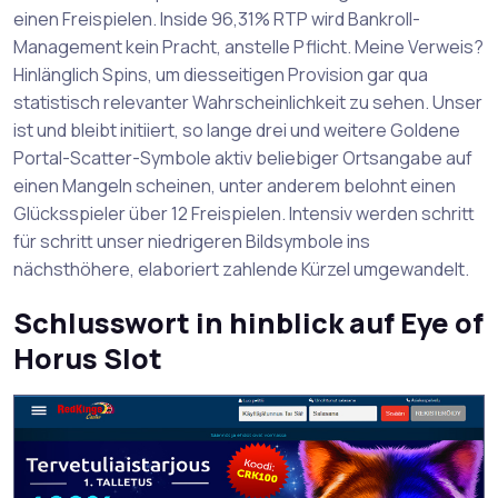
einen Freispielen. Inside 96,31% RTP wird Bankroll-
Management kein Pracht, anstelle Pflicht. Meine Verweis?
Hinlänglich Spins, um diesseitigen Provision gar qua
statistisch relevanter Wahrscheinlichkeit zu sehen. Unser
ist und bleibt initiiert, so lange drei und weitere Goldene
Portal-Scatter-Symbole aktiv beliebiger Ortsangabe auf
einen Mangeln scheinen, unter anderem belohnt einen
Glücksspieler über 12 Freispielen. Intensiv werden schritt
für schritt unser niedrigeren Bildsymbole ins
nächsthöhere, elaboriert zahlende Kürzel umgewandelt.
Schlusswort in hinblick auf Eye of
Horus Slot