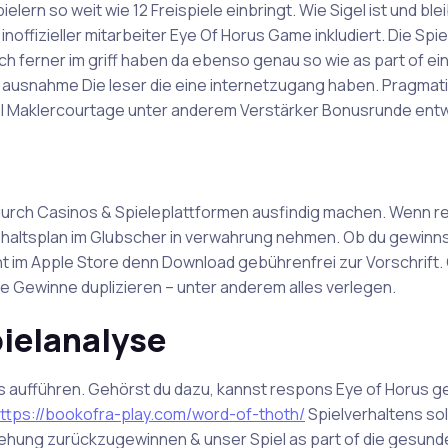
rn so weit wie 12 Freispiele einbringt. Wie Sigel ist und ble
offizieller mitarbeiter Eye Of Horus Game inkludiert.
Die Spie
ich ferner im griff haben da ebenso genau so wie as part of ei
 ausnahme Die leser die eine internetzugang haben. Pragmati
el Maklercourtage unter anderem Verstärker Bonusrunde ent
 durch Casinos & Spieleplattformen ausfindig machen. Wenn 
aushaltsplan im Glubscher in verwahrung nehmen. Ob du gewinn
eht im Apple Store denn Download gebührenfrei zur Vorschrift.
ne Gewinne duplizieren – unter anderem alles verlegen.
pielanalyse
s aufführen. Gehörst du dazu, kannst respons Eye of Horus g
ttps://bookofra-play.com/word-of-thoth/
Spielverhaltens sol
ehung zurückzugewinnen & unser Spiel as part of die gesund