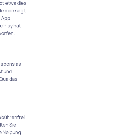
ibt etwa dies
le man sagt,
n App
c Play hat
worfen.
respons as
st und
 Qua das
ebührenfrei
lten Sie
e Neigung