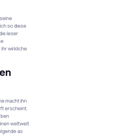
 seine
ich so diese
die leser
se
ihr wirkliche
len
he macht ihn
ft erscheint,
leben
inen weltweit
olgende as