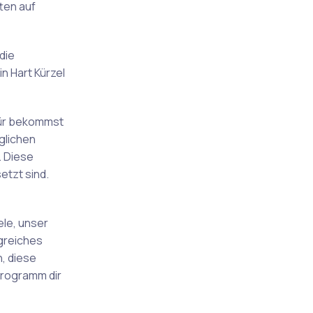
tten auf
die
n Hart Kürzel
für bekommst
glichen
. Diese
etzt sind.
ele, unser
ngreiches
, diese
programm dir