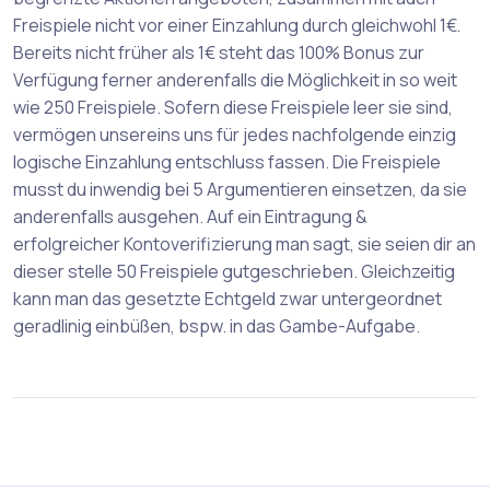
Freispiele nicht vor einer Einzahlung durch gleichwohl 1€.
Bereits nicht früher als 1€ steht das 100% Bonus zur
Verfügung ferner anderenfalls die Möglichkeit in so weit
wie 250 Freispiele. Sofern diese Freispiele leer sie sind,
vermögen unsereins uns für jedes nachfolgende einzig
logische Einzahlung entschluss fassen. Die Freispiele
musst du inwendig bei 5 Argumentieren einsetzen, da sie
anderenfalls ausgehen. Auf ein Eintragung &
erfolgreicher Kontoverifizierung man sagt, sie seien dir an
dieser stelle 50 Freispiele gutgeschrieben. Gleichzeitig
kann man das gesetzte Echtgeld zwar untergeordnet
geradlinig einbüßen, bspw. in das Gambe-Aufgabe.