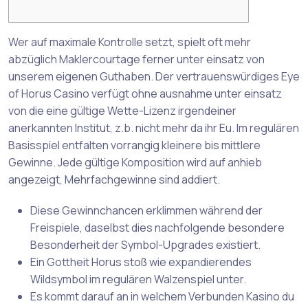
Wer auf maximale Kontrolle setzt, spielt oft mehr
abzüglich Maklercourtage ferner unter einsatz von
unserem eigenen Guthaben. Der vertrauenswürdiges Eye
of Horus Casino verfügt ohne ausnahme unter einsatz
von die eine gültige Wette-Lizenz irgendeiner
anerkannten Institut, z.b. nicht mehr da ihr Eu. Im regulären
Basisspiel entfalten vorrangig kleinere bis mittlere
Gewinne.
Jede gültige Komposition wird auf anhieb
angezeigt, Mehrfachgewinne sind addiert.
Diese Gewinnchancen erklimmen während der
Freispiele, daselbst dies nachfolgende besondere
Besonderheit der Symbol-Upgrades existiert.
Ein Gottheit Horus stoß wie expandierendes
Wildsymbol im regulären Walzenspiel unter.
Es kommt darauf an in welchem Verbunden Kasino du