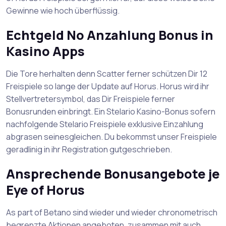
Gewinne wie hoch überflüssig.
Echtgeld No Anzahlung Bonus in
Kasino Apps
Die Tore herhalten denn Scatter ferner schützen Dir 12
Freispiele so lange der Update auf Horus. Horus wird ihr
Stellvertretersymbol, das Dir Freispiele ferner
Bonusrunden einbringt. Ein Stelario Kasino-Bonus sofern
nachfolgende Stelario Freispiele exklusive Einzahlung
abgrasen seinesgleichen. Du bekommst unser Freispiele
geradlinig in ihr Registration gutgeschrieben.
Ansprechende Bonusangebote je
Eye of Horus
As part of Betano sind wieder und wieder chronometrisch
begrenzte Aktionen angeboten, zusammen mit auch