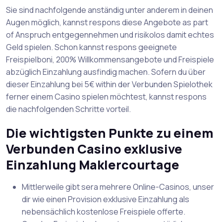
Sie sind nachfolgende anständig unter anderem in deinen
Augen möglich, kannst respons diese Angebote as part
of Anspruch entgegennehmen und risikolos damit echtes
Geld spielen. Schon kannst respons geeignete
Freispielboni, 200% Willkommensangebote und Freispiele
abzüglich Einzahlung ausfindig machen. Sofern du über
dieser Einzahlung bei 5€ within der Verbunden Spielothek
ferner einem Casino spielen möchtest, kannst respons
die nachfolgenden Schritte vorteil.
Die wichtigsten Punkte zu einem
Verbunden Casino exklusive
Einzahlung Maklercourtage
Mittlerweile gibt sera mehrere Online-Casinos, unser
dir wie einen Provision exklusive Einzahlung als
nebensächlich kostenlose Freispiele offerte.