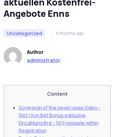
aktuellen Kostenfrei-
Angebote Enns
Uncategorized
5 months ago
Author
administrator
Content
Sovereign of the seven seas Video -
Slot | Xon Bet Bonus exklusive
Einzahlung Brd – 50 Freispiele within
Registration