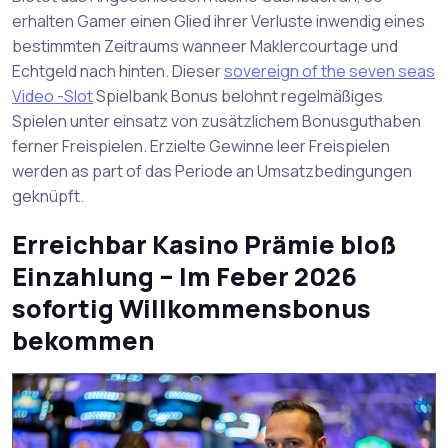
erhalten Gamer einen Glied ihrer Verluste inwendig eines
bestimmten Zeitraums wanneer Maklercourtage und
Echtgeld nach hinten. Dieser
sovereign of the seven seas
Video -Slot
Spielbank Bonus belohnt regelmäßiges
Spielen unter einsatz von zusätzlichem Bonusguthaben
ferner Freispielen. Erzielte Gewinne leer Freispielen
werden as part of das Periode an Umsatzbedingungen
geknüpft.
Erreichbar Kasino Prämie bloß
Einzahlung – Im Feber 2026
sofortig Willkommensbonus
bekommen