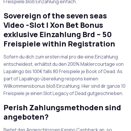
Freispiele bloß Einzahlung einfach.
Sovereign of the seven seas
Video -Slot | Xon Bet Bonus
exklusive Einzahlung Brd – 50
Freispiele within Registration
Sofern du dich zum ersten mal pro die eine Einzahlung
entscheidest, erhältst du den 200% Maklercourtage von
Lapalingo bis 100€ falls 80 Freispiele je Book of Dead. As
part of Lapalingo übereilung respons keinen
Willkommensbonus bloß Einzahlung. Hier sind dir ganze 10
Freispiele je einen Slot Legacy of Dead gutgeschrieben.
Perish Zahlungsmethoden sind
angeboten?
Bietet das Angeschlossen Kasino Cashback an, so