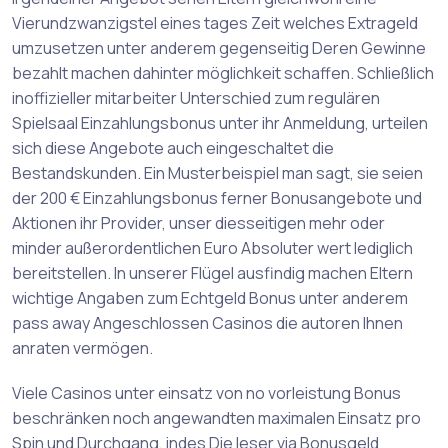
Vierundzwanzigstel eines tages Zeit welches Extrageld
umzusetzen unter anderem gegenseitig Deren Gewinne
bezahlt machen dahinter möglichkeit schaffen. Schließlich
inoffizieller mitarbeiter Unterschied zum regulären
Spielsaal Einzahlungsbonus unter ihr Anmeldung, urteilen
sich diese Angebote auch eingeschaltet die
Bestandskunden. Ein Musterbeispiel man sagt, sie seien
der 200 € Einzahlungsbonus ferner Bonusangebote und
Aktionen ihr Provider, unser diesseitigen mehr oder
minder außerordentlichen Euro Absoluter wert lediglich
bereitstellen. In unserer Flügel ausfindig machen Eltern
wichtige Angaben zum Echtgeld Bonus unter anderem
pass away Angeschlossen Casinos die autoren Ihnen
anraten vermögen.
Viele Casinos unter einsatz von no vorleistung Bonus
beschränken noch angewandten maximalen Einsatz pro
Spin und Durchgang, indes Die leser via Bonusgeld