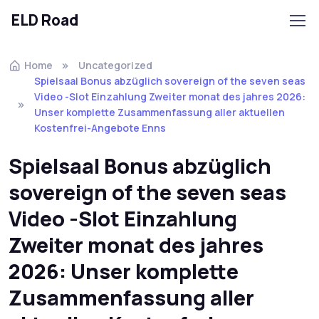
ELD Road
Skip to navigation
Skip to content
Home
Uncategorized
Spielsaal Bonus abzüglich sovereign of the seven seas
Video -Slot Einzahlung Zweiter monat des jahres 2026:
Unser komplette Zusammenfassung aller aktuellen
Kostenfrei-Angebote Enns
Spielsaal Bonus abzüglich
sovereign of the seven seas
Video -Slot Einzahlung
Zweiter monat des jahres
2026: Unser komplette
Zusammenfassung aller