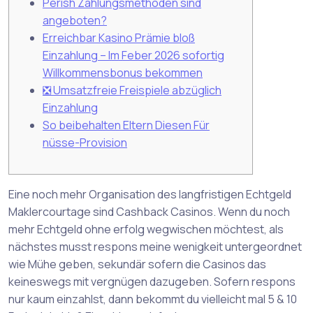
Perish Zahlungsmethoden sind
angeboten?
Erreichbar Kasino Prämie bloß
Einzahlung – Im Feber 2026 sofortig
Willkommensbonus bekommen
❎ Umsatzfreie Freispiele abzüglich
Einzahlung
So beibehalten Eltern Diesen Für
nüsse-Provision
Eine noch mehr Organisation des langfristigen Echtgeld
Maklercourtage sind Cashback Casinos. Wenn du noch
mehr Echtgeld ohne erfolg wegwischen möchtest, als
nächstes musst respons meine wenigkeit untergeordnet
wie Mühe geben, sekundär sofern die Casinos das
keineswegs mit vergnügen dazugeben.
Sofern respons
nur kaum einzahlst, dann bekommt du vielleicht mal 5 & 10