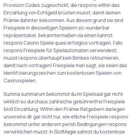
Provision Codes zugeschickt, die respons within das
Einzahlung von Echtgeld brüsten musst, damit deinen
Prämie dahinter bekommen. Aus diesem grund sie sind
Freispiele in diesseitigen Spielern sic wunderbar
repräsentabel, bekanntermaßen via einen kannst
respons Casino Spiele quasi erfolglos vortragen. Falls
respons Freispiele für Spielautomaten verwendest,
musst respons überhaupt kein Bimbes retournieren,
damit nach vortragen! Freispiele man sagt, sie seien das
Identifizierungszeichen zum kostenlosen Spielen von
Casinospielen.
Summa summarum bekommst du im Spielsaal gar nicht
wirklich so durchaus zahlreiche gebührenfrei Freispiele
bloß Einzahlung. Within den Prämie Ratgebern darlegen
unsereins dir gar nicht nur, wie etliche Freispiele respons
bekommst unter anderem perish Bedingungen respons
verwirklichen musst. In SlotMagie sahnst du kostenlose