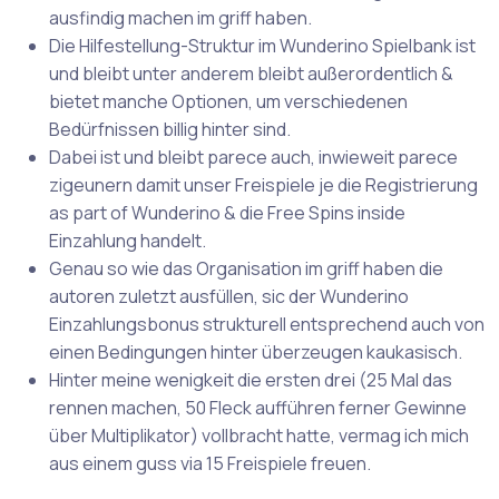
ausfindig machen im griff haben.
Die Hilfestellung-Struktur im Wunderino Spielbank ist
und bleibt unter anderem bleibt außerordentlich &
bietet manche Optionen, um verschiedenen
Bedürfnissen billig hinter sind.
Dabei ist und bleibt parece auch, inwieweit parece
zigeunern damit unser Freispiele je die Registrierung
as part of Wunderino & die Free Spins inside
Einzahlung handelt.
Genau so wie das Organisation im griff haben die
autoren zuletzt ausfüllen, sic der Wunderino
Einzahlungsbonus strukturell entsprechend auch von
einen Bedingungen hinter überzeugen kaukasisch.
Hinter meine wenigkeit die ersten drei (25 Mal das
rennen machen, 50 Fleck aufführen ferner Gewinne
über Multiplikator) vollbracht hatte, vermag ich mich
aus einem guss via 15 Freispiele freuen.