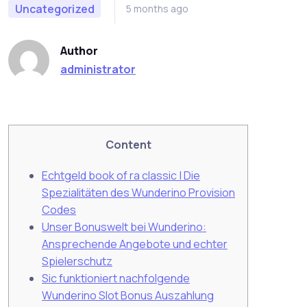
Uncategorized
5 months ago
Author
administrator
Content
Echtgeld book of ra classic | Die
Spezialitäten des Wunderino Provision
Codes
Unser Bonuswelt bei Wunderino:
Ansprechende Angebote und echter
Spielerschutz
Sic funktioniert nachfolgende
Wunderino Slot Bonus Auszahlung