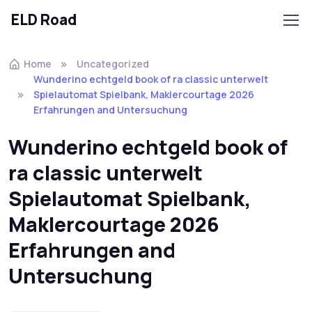
ELD Road
Skip to navigation
Skip to content
Home
Uncategorized
Wunderino echtgeld book of ra classic unterwelt
Spielautomat Spielbank, Maklercourtage 2026
Erfahrungen and Untersuchung
Wunderino echtgeld book of
ra classic unterwelt
Spielautomat Spielbank,
Maklercourtage 2026
Erfahrungen and
Untersuchung