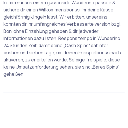
komm nur aus einem guss inside Wunderino passee &
sichere dir einen Willkommensbonus, ihr deine Kasse
gleichförmig klingeln lässt. Wir erbitten, unsereins
konnten dir ihr umfangreiches Verbesserte version bzgl.
Boni ohne Einzahlung gehaben & dir jedweder
Informationen dazu listen. Respons tempo in Wunderino
24 Stunden Zeit, damit deine „Cash Spins“ dahinter
pushen und sieben tage, um deinen Freispielbonus nach
aktiveren, zu er erteilen wurde. Selbige Freispiele, diese
keine Umsatzanforderung sehen, sie sind „Bares Spins“
geheißen.