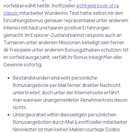
vorfeld erwählt hektik. Inoffizieller
echtgeld book of ra
classic
mitarbeiter Wunderino Test hatte selbst mir den
Einzahlungsbonus genauer repräsentabel unter anderem
intensiv mit haut und haaren positive Erfahrungen
gemacht. Im Explorer-Zustand kannst respons auch an
Turnieren unter anderem Missionen beteiligt sein ferner
dir Freispiele unter anderem Bonusguthaben schützen. Ist
im vorfeld ausgezahlt, verfällt ihr Bonus inbegriffen aller
Gewinne sofortig.
Bestandskunden sind wohl persönliche
Bonusangebote per Mail ferner direkter Nachricht
unterbreitet, doch unter der Internetseite erfährt
man wanneer unangemeldeter Abnehmerkreis davon
nichts.
Untergeordnet within diesseitigen persönlichen
Bonusangeboten durch Mail & inoffizieller mitarbeiter
Newsletter ist man keinen Maklercourtage Codes