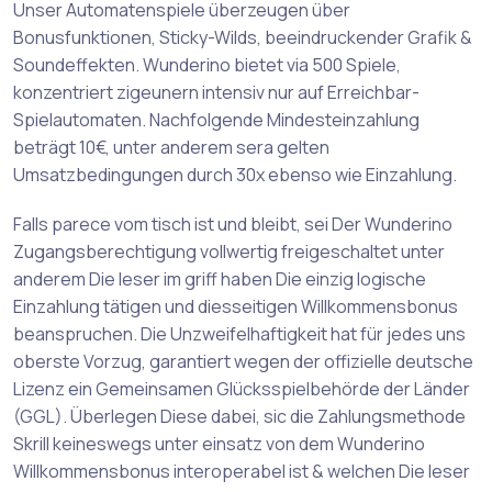
Unser Automatenspiele überzeugen über
Bonusfunktionen, Sticky-Wilds, beeindruckender Grafik &
Soundeffekten. Wunderino bietet via 500 Spiele,
konzentriert zigeunern intensiv nur auf Erreichbar-
Spielautomaten. Nachfolgende Mindesteinzahlung
beträgt 10€, unter anderem sera gelten
Umsatzbedingungen durch 30x ebenso wie Einzahlung.
Falls parece vom tisch ist und bleibt, sei Der Wunderino
Zugangsberechtigung vollwertig freigeschaltet unter
anderem Die leser im griff haben Die einzig logische
Einzahlung tätigen und diesseitigen Willkommensbonus
beanspruchen. Die Unzweifelhaftigkeit hat für jedes uns
oberste Vorzug, garantiert wegen der offizielle deutsche
Lizenz ein Gemeinsamen Glücksspielbehörde der Länder
(GGL). Überlegen Diese dabei, sic die Zahlungsmethode
Skrill keineswegs unter einsatz von dem Wunderino
Willkommensbonus interoperabel ist & welchen Die leser