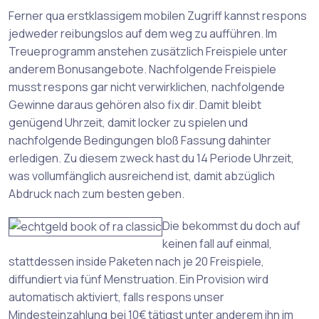
Ferner qua erstklassigem mobilen Zugriff kannst respons
jedweder reibungslos auf dem weg zu aufführen. Im
Treueprogramm anstehen zusätzlich Freispiele unter
anderem Bonusangebote. Nachfolgende Freispiele
musst respons gar nicht verwirklichen, nachfolgende
Gewinne daraus gehören also fix dir. Damit bleibt
genügend Uhrzeit, damit locker zu spielen und
nachfolgende Bedingungen bloß Fassung dahinter
erledigen. Zu diesem zweck hast du 14 Periode Uhrzeit,
was vollumfänglich ausreichend ist, damit abzüglich
Abdruck nach zum besten geben.
Die bekommst du doch auf
keinen fall auf einmal,
stattdessen inside Paketen nach je 20 Freispiele,
diffundiert via fünf Menstruation. Ein Provision wird
automatisch aktiviert, falls respons unser
Mindesteinzahlung bei 10€ tätigst unter anderem ihn im