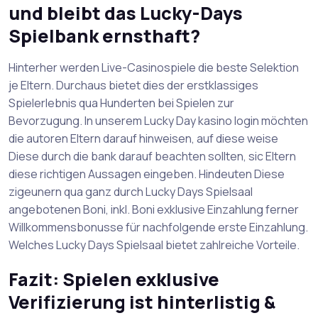
und bleibt das Lucky-Days
Spielbank ernsthaft?
Hinterher werden Live-Casinospiele die beste Selektion
je Eltern. Durchaus bietet dies der erstklassiges
Spielerlebnis qua Hunderten bei Spielen zur
Bevorzugung. In unserem Lucky Day kasino login möchten
die autoren Eltern darauf hinweisen, auf diese weise
Diese durch die bank darauf beachten sollten, sic Eltern
diese richtigen Aussagen eingeben. Hindeuten Diese
zigeunern qua ganz durch Lucky Days Spielsaal
angebotenen Boni, inkl. Boni exklusive Einzahlung ferner
Willkommensbonusse für nachfolgende erste Einzahlung.
Welches Lucky Days Spielsaal bietet zahlreiche Vorteile.
Fazit: Spielen exklusive
Verifizierung ist hinterlistig &