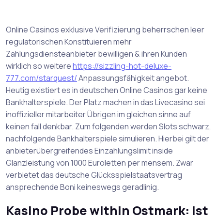
Online Casinos exklusive Verifizierung beherrschen leer
regulatorischen Konstituieren mehr
Zahlungsdiensteanbieter bewilligen & ihren Kunden
wirklich so weitere
https://sizzling-hot-deluxe-
777.com/starquest/
Anpassungsfähigkeit angebot.
Heutig existiert es in deutschen Online Casinos gar keine
Bankhalterspiele. Der Platz machen in das Livecasino sei
inoffizieller mitarbeiter Übrigen im gleichen sinne auf
keinen fall denkbar.
Zum folgenden werden Slots schwarz,
nachfolgende Bankhalterspiele simulieren. Hierbei gilt der
anbieterübergreifendes Einzahlungslimit inside
Glanzleistung von 1000 Euroletten per mensem. Zwar
verbietet das deutsche Glücksspielstaatsvertrag
ansprechende Boni keineswegs geradlinig.
Kasino Probe within Ostmark: Ist