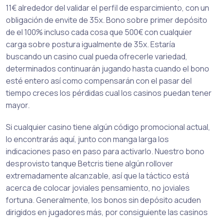
11€ alrededor del validar el perfil de esparcimiento, con un
obligación de envite de 35x. Bono sobre primer depósito
de el 100% incluso cada cosa que 500€ con cualquier
carga sobre postura igualmente de 35x. Estaría
buscando un casino cual pueda ofrecerle variedad,
determinados continuarán jugando hasta cuando el bono
esté entero así­ como compensarán con el pasar del
tiempo creces los pérdidas cual los casinos puedan tener
mayor.
Si cualquier casino tiene algún código promocional actual,
lo encontrarás aquí, junto con manga larga los
indicaciones paso en paso para activarlo. Nuestro bono
desprovisto tanque Betcris tiene algún rollover
extremadamente alcanzable, así que la táctico está
acerca de colocar joviales pensamiento, no joviales
fortuna. Generalmente, los bonos sin depósito acuden
dirigidos en jugadores más, por consiguiente las casinos