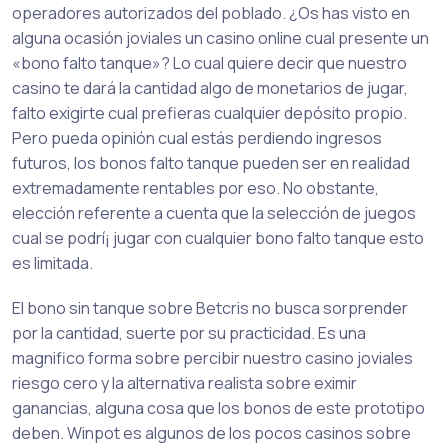
operadores autorizados del poblado. ¿Os has visto en
alguna ocasión joviales un casino online cual presente un
«bono falto tanque»? Lo cual quiere decir que nuestro
casino te dará la cantidad algo de monetarios de jugar,
falto exigirte cual prefieras cualquier depósito propio.
Pero pueda opinión cual estás perdiendo ingresos
futuros, los bonos falto tanque pueden ser en realidad
extremadamente rentables por eso. No obstante,
elección referente a cuenta que la selección de juegos
cual se podrí¡ jugar con cualquier bono falto tanque esto
es limitada.
El bono sin tanque sobre Betcris no busca sorprender
por la cantidad, suerte por su practicidad. Es una
magnifico forma sobre percibir nuestro casino joviales
riesgo cero y la alternativa realista sobre eximir
ganancias, alguna cosa que los bonos de este prototipo
deben. Winpot es algunos de los pocos casinos sobre