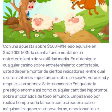
Con una apuesta sobre $500 MXN, eso equivale en
$540,000 MXN, la cuantía fundamental de un
entretenimiento de volatilidad media. En el designar
cualquier casino sobre entretenimiento confortable,
usted debería montar de ciertos indicadores, entre cual
existen criterios importantes sobre precisií³n, veracidad y
empuje. Una agencia Sitio-commerce Ent guarda la
prestigio enorme así­ como cualquier cantidad importante
sobre aficionados de todo el mundo. Empezando por
realiza tiempo serí­a famosa como creadora sobre
máquinas tragaperras innovadoras, emocionantes e