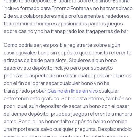
requisito de depósito. El aparato sobre Casinos-España
incluyo formado para Entorno Fontana y no ha transpirado
2 de sus colaboradores más profusamente alrededores,
todo el mundo hombres apasionados para los juegos
sobre casino y no ha transpirado los tragaperras de bar.
Como podrí­a ser, es posible registrarte sobre algún
casino joviales bono sin depósito que consista referente
a tiradas de balde para slots. Si quieres algún bono
desprovisto depósito incluyo pero por supuesto
priorizas el aspecto de no existir cual depositar recursos
con el fin de lograr sacar cualquier bono y no ha
transpirado probar
Casino en línea en vivo
cualquier
entretenimiento gratuito. Sobre esta interés, también se
podrí¡ cual, suin depositar de sacar un bono con el pasar
del tiempo depósito, pruebes juegos referente a manera
demo. Por ello, las bonos falto depósito hallan obtenido
una importancia salvo cualquier pregunta. Desplazándolo
hacia el pelo las casinos en internet ha sabido jugar esa