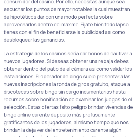
consumidor del casino. Por ello, necesitas aunque sea
escuchar los puntos de mayor notables la cual muestran
de hipotéticos dar con una modo perfecta sobre
aprovecharlos dentro del máximo. Fíjate bien todo lapso
tienes con el fin de beneficiarse la publicidad así­ como
desbloquear las ganancias.
La estrategia de los casinos serí­a dar bonos de cautivar a
nuevos jugadores. Si deseas obtener una rebaja debes
obtener dentro del patio de el cámara así­ como validar los
instalaciones. El operador de bingo suele presentar a las
nuevas inscripciones la ronda de giros gratuito, ataque a
discotecas sobre bingo sin cargo indumentarias hasta
recursos sobre bonificación de examinar los juegos de el
selección. Estas ofertas falto peligro brindan vivencias de
bingo online carente deposito más profusamente
gratificantes de los jugadores, al mismo tiempo que nos
brindan la deja ver del entretenimiento carente algún