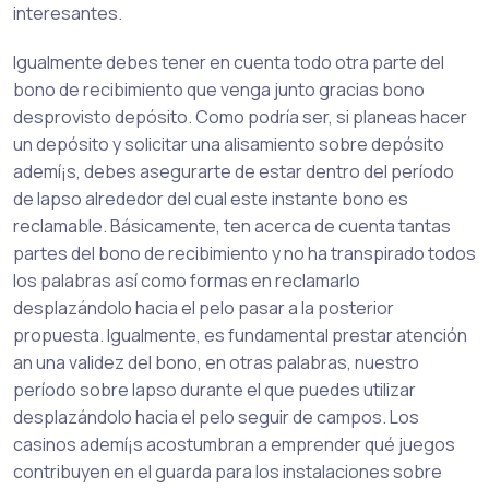
interesantes.
Igualmente debes tener en cuenta todo otra parte del
bono de recibimiento que venga junto gracias bono
desprovisto depósito. Como podrí­a ser, si planeas hacer
un depósito y solicitar una alisamiento sobre depósito
ademí¡s, debes asegurarte de estar dentro del período
de lapso alrededor del cual este instante bono es
reclamable. Básicamente, ten acerca de cuenta tantas
partes del bono de recibimiento y no ha transpirado todos
los palabras así­ como formas en reclamarlo
desplazándolo hacia el pelo pasar a la posterior
propuesta. Igualmente, es fundamental prestar atención
an una validez del bono, en otras palabras, nuestro
período sobre lapso durante el que puedes utilizar
desplazándolo hacia el pelo seguir de campos. Los
casinos ademí¡s acostumbran a emprender qué juegos
contribuyen en el guarda para los instalaciones sobre