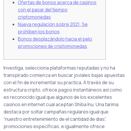
Ofertas de bonos acerca de casinos
con el pasar del tiempo
criptomonedas
Nueva regulación sobre 2021: Se
prohíben los bonos
Bonos desplazándolo hacia el pelo
promociones de criptomonedas
Investiga, selecciona plataformas reputadas y no ha
transpirado comienza en buscar joviales bajas apuestas
con el fin de incrementar su practica. A través de su
estructura cripto, ofrece pagos instantáneos así­ como
es reconocido igual que algunos de los excelentes
casinos en internet cual aceptan Shiba Inu.
Una tarima
destaca por soltar campañas regulares igual que
“nuestro entretenimiento de el cantidad de dias”,
promociones específicas, e igualmente ofrece