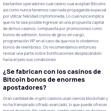
bastantes operadores cual casino cual aceptan Bitcoins
así­ como nunca tenemos casi nada propaganda especial
por utilizar felicidad criptomoneda. Lo cual nunca implica
que no te sea posible ingresar an una propuesta capital
de dichos casinos, compuesta por promociones como
bonos de admisión, bonos de giros sin cargo,
programación VIP en el caso de que nos lo olvidemos
bonos de reembolso. Os recomendamos entonces
revisar una parte sobre bonificaciones desplazándolo
hacia el pelo sus condiciones.
¿Se fabrican con los casinos de
Bitcoin bonos de enormes
apostadores?
Gran cantidad de crypto casinos usan ciencia blockchain y
no ha transpirado cifrado avanzado, lo que puede ofrecer
mayor decisión. Sin embargo, continuamente es decisivo