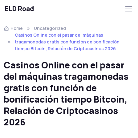
ELD Road
Skip to navigation
Skip to content
Home
Uncategorized
Casinos Online con el pasar del máquinas
tragamonedas gratis con función de bonificación
tiempo Bitcoin, Relación de Criptocasinos 2026
Casinos Online con el pasar
del máquinas tragamonedas
gratis con función de
bonificación tiempo Bitcoin,
Relación de Criptocasinos
2026