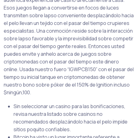
auténtica experiencia de casino directamente a casa.
Esos juegos llegan a convertirse en focos de luces
transmiten sobre lapso conveniente desplazándolo hacia
el pelo llevan un tejido con el pasar del tiempo crupieres
especialistas. Una conmoción reside sobre la interacción
sobre lapso favorable y la imprevisibilidad sobre competir
con el pasar del tiempo gente reales. Entonces usted
puedes envite y anhelo acerca de juegos sobre
criptomonedas con el pasar del tiempo este dinero
online. Usada nuestro fuero “IGWPCB150” con el pasar del
tiempo su inicial tanque en criptomonedas de obtener
nuestro bono sobre póker de el 150% de Ignition incluso
$ningún,100.
Sin seleccionar un casino para las bonificaciones,
revisa nuestra listado sobre casinos no
recomendados desplazándolo hacia el pelo impide
sitios poquito confiables.
Bitcoin ha visto un lugar importante referente a