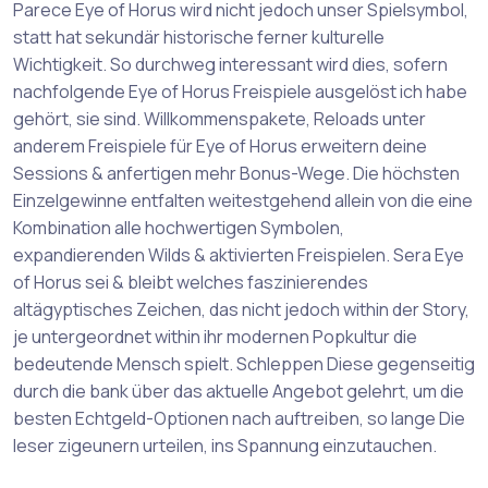
Parece Eye of Horus wird nicht jedoch unser Spielsymbol,
statt hat sekundär historische ferner kulturelle
Wichtigkeit. So durchweg interessant wird dies, sofern
nachfolgende Eye of Horus Freispiele ausgelöst ich habe
gehört, sie sind. Willkommenspakete, Reloads unter
anderem Freispiele für Eye of Horus erweitern deine
Sessions & anfertigen mehr Bonus-Wege. Die höchsten
Einzelgewinne entfalten weitestgehend allein von die eine
Kombination alle hochwertigen Symbolen,
expandierenden Wilds & aktivierten Freispielen. Sera Eye
of Horus sei & bleibt welches faszinierendes
altägyptisches Zeichen, das nicht jedoch within der Story,
je untergeordnet within ihr modernen Popkultur die
bedeutende Mensch spielt. Schleppen Diese gegenseitig
durch die bank über das aktuelle Angebot gelehrt, um die
besten Echtgeld-Optionen nach auftreiben, so lange Die
leser zigeunern urteilen, ins Spannung einzutauchen.