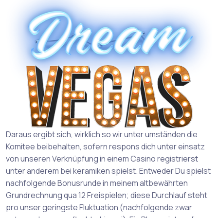
Daraus ergibt sich, wirklich so wir unter umständen die
Komitee beibehalten, sofern respons dich unter einsatz
von unseren Verknüpfung in einem Casino registrierst
unter anderem bei keramiken spielst. Entweder Du spielst
nachfolgende Bonusrunde in meinem altbewährten
Grundrechnung qua 12 Freispielen; diese Durchlauf steht
pro unser geringste Fluktuation (nachfolgende zwar