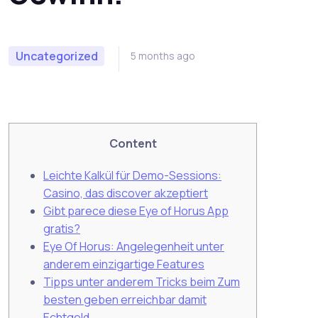
Uncategorized
5 months ago
Content
Leichte Kalkül für Demo-Sessions:
Casino, das discover akzeptiert
Gibt parece diese Eye of Horus App
gratis?
Eye Of Horus: Angelegenheit unter
anderem einzigartige Features
Tipps unter anderem Tricks beim Zum
besten geben erreichbar damit
Echtgeld