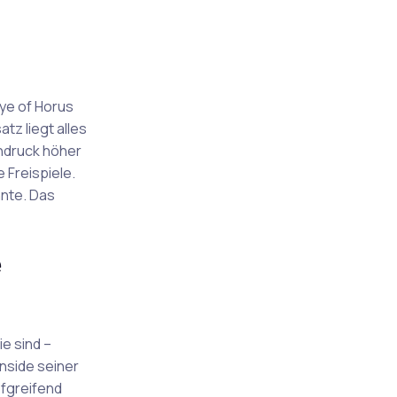
Eye of Horus
tz liegt alles
hdruck höher
 Freispiele.
nnte. Das
e
e sind –
inside seiner
efgreifend