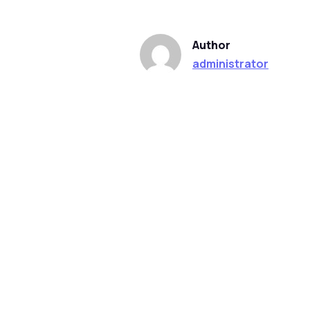
Author
administrator