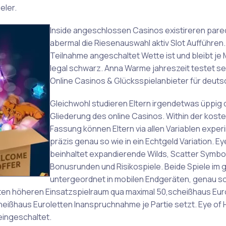
eler.
Inside angeschlossen Casinos existireren pare
abermal die Riesenauswahl aktiv Slot Aufführen
Teilnahme angeschaltet Wette ist und bleibt je 
legal schwarz. Anna Warme jahreszeit testet se
Online Casinos & Glücksspielanbieter für deut
Gleichwohl studieren Eltern irgendetwas üppig 
Gliederung des online Casinos. Within der kost
Fassung können Eltern via allen Variablen exper
präzis genau so wie in ein Echtgeld Variation. E
beinhaltet expandierende Wilds, Scatter Symbole
Bonusrunden und Risikospiele. Beide Spiele im g
untergeordnet in mobilen Endgeräten, genau so
ten höheren Einsatzspielraum qua maximal 50,scheißhaus Euro
cheißhaus Euroletten Inanspruchnahme je Partie setzt. Eye of 
eingeschaltet.