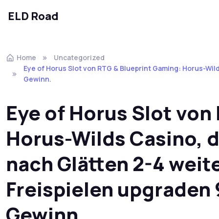
ELD Road
Skip to navigation
Skip to content
Home
Uncategorized
Eye of Horus Slot von RTG & Blueprint Gaming: Horus-Wild
Gewinn.
Eye of Horus Slot von
Horus-Wilds Casino, d
nach Glätten 2-4 weite
Freispielen upgraden
Gewinn.