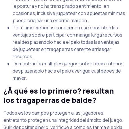
la postura y no ha transpirado sentimiento; en
ocasiones, inclusive juguetear con apuestas mínimas
puede originar una enorme margen.
Por último, deberías conocer en que consisten las
ventajas sobre participar con manga larga recursos
real desplazándolo hacia el pelo todas las ventajas
de juguetear en tragaperras carente arriesgar
recursos.
Demostración múltiples juegos sobre otras criterios
desplazándolo hacia el pelo averigua cuál debes de
mayor.
¿Â qué es lo primero? resultan
los tragaperras de balde?
Todos estos campos protegen a las jugadores
entretanto protegen una integridad del ámbito del juego.
Suin depositar dinero, verifique a como es tarima elegida