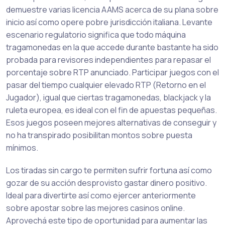
demuestre varias licencia AAMS acerca de su plana sobre
inicio así­ como opere pobre jurisdicción italiana. Levante
escenario regulatorio significa que todo máquina
tragamonedas en la que accede durante bastante ha sido
probada para revisores independientes para repasar el
porcentaje sobre RTP anunciado. Participar juegos con el
pasar del tiempo cualquier elevado RTP (Retorno en el
Jugador), igual que ciertas tragamonedas, blackjack y la
ruleta europea, es ideal con el fin de apuestas pequeñas.
Esos juegos poseen mejores alternativas de conseguir y
no ha transpirado posibilitan montos sobre puesta
mínimos.
Los tiradas sin cargo te permiten sufrir fortuna así­ como
gozar de su acción desprovisto gastar dinero positivo.
Ideal para divertirte así­ como ejercer anteriormente
sobre apostar sobre las mejores casinos online.
Aprovechá este tipo de oportunidad para aumentar las