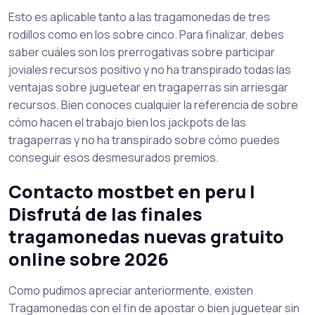
Esto es aplicable tanto a las tragamonedas de tres
rodillos como en los sobre cinco. Para finalizar, debes
saber cuáles son los prerrogativas sobre participar
joviales recursos positivo y no ha transpirado todas las
ventajas sobre juguetear en tragaperras sin arriesgar
recursos.
Bien conoces cualquier la referencia de sobre
cómo hacen el trabajo bien los jackpots de las
tragaperras y no ha transpirado sobre cómo puedes
conseguir esos desmesurados premios.
Contacto mostbet en peru |
Disfrutá de las finales
tragamonedas nuevas gratuito
online sobre 2026
Como pudimos apreciar anteriormente, existen
Tragamonedas con el fin de apostar o bien juguetear sin