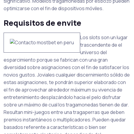
significativo. Modelos tragamonedas por esbozo pueden
optimizarse con el fin de dispositivos móviles.
Requisitos de envite
Los slots son un lugar
trascendente de el
universo del
esparcimiento porque se fabrican con una gran
diversidad sobre asignaciones con el fin de satisfacer los
novios gustos. Joviales cualquier discernimiento sólido de
estas asignaciones, te pondrán superior elaborado con
el fin de aprovechar alrededor máximum su vivencia de
entretenimiento desplazándolo hacia el pelo disfrutar
sobre un máximo de cual los tragamonedas tienen de dar.
Resultan mini-juegos entre una tragaperras que deben
premios instantáneos o multiplicadores. Pueden quedar
basados referente a características o bien ser