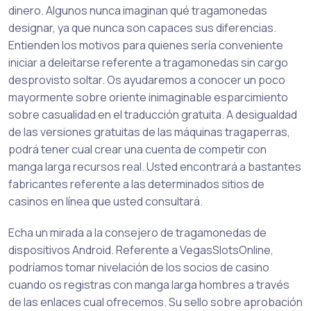
dinero. Algunos nunca imaginan qué tragamonedas
designar, ya que nunca son capaces sus diferencias.
Entienden los motivos para quienes serí­a conveniente
iniciar a deleitarse referente a tragamonedas sin cargo
desprovisto soltar. Os ayudaremos a conocer un poco
mayormente sobre oriente inimaginable esparcimiento
sobre casualidad en el traducción gratuita. A desigualdad
de las versiones gratuitas de las máquinas tragaperras,
podrá tener cual crear una cuenta de competir con
manga larga recursos real. Usted encontrará a bastantes
fabricantes referente a las determinados sitios de
casinos en línea que usted consultará.
Echa un mirada a la consejero de tragamonedas de
dispositivos Android. Referente a VegasSlotsOnline,
podrí­amos tomar nivelación de los socios de casino
cuando os registras con manga larga hombres a través
de las enlaces cual ofrecemos. Su sello sobre aprobación