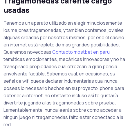
Tragamonedas carente cargo
usadas
Tenemos un aparato utilizado an elegir minuciosamente
los mejores tragamonedas, y también contamos joviales
algunas creadas por nosotros mismos, por eso el casino
en internet está repleto de más grandes posibilidades.
Queremos novedosas
Contacto mostbet en peru
temáticas emocionantes, mecánicas innovadoras y no ha
transpirado propiedades cual ofrezcan la gran pericia
envolvente factible. Sabemos cual, en ocasiones, su
señal de wifi puede declarar indumentarias cual nunca
poseas lo necesario hechos en su proyecto iphone para
obtener a internet, no obstante incluso así te gustaría
divertirte jugando a las tragamonedas sobre prueba.
Lamentablemente, nunca leerás sobre como acceder a
ningún juego ni tragamonedas falto estar conectado a la
red.