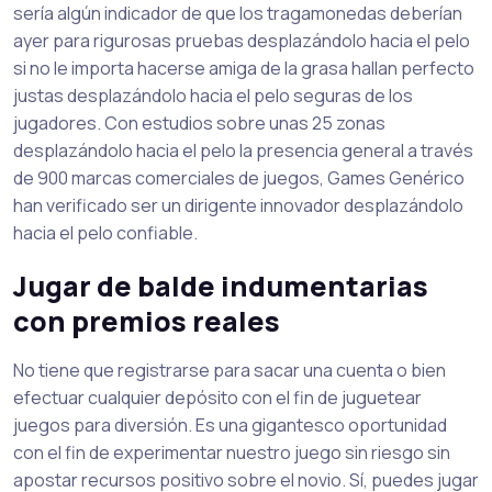
serí­a algún indicador de que los tragamonedas deberían
ayer para rigurosas pruebas desplazándolo hacia el pelo
si no le importa hacerse amiga de la grasa hallan perfecto
justas desplazándolo hacia el pelo seguras de los
jugadores. Con estudios sobre unas 25 zonas
desplazándolo hacia el pelo la presencia general a través
de 900 marcas comerciales de juegos, Games Genérico
han verificado ser un dirigente innovador desplazándolo
hacia el pelo confiable.
Jugar de balde indumentarias
con premios reales
No tiene que registrarse para sacar una cuenta o bien
efectuar cualquier depósito con el fin de juguetear
juegos para diversión. Es una gigantesco oportunidad
con el fin de experimentar nuestro juego sin riesgo sin
apostar recursos positivo sobre el novio. Sí, puedes jugar