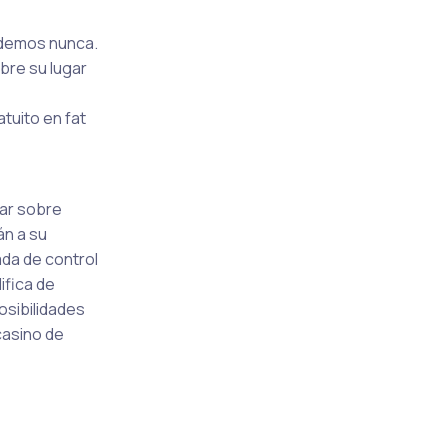
videmos nunca.
bre su lugar
tuito en fat
par sobre
án a su
ada de control
ifica de
osibilidades
casino de