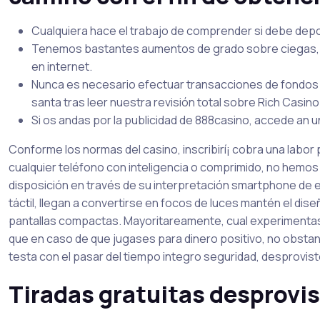
Cualquiera hace el trabajo de comprender si debe depos
Tenemos bastantes aumentos de grado sobre ciegas, q
en internet.
Nunca es necesario efectuar transacciones de fondos d
santa tras leer nuestra revisión total sobre Rich Casino
Si os andas por la publicidad de 888casino, accede an
Conforme los normas del casino, inscribirí¡ cobra una labor p
cualquier teléfono con inteligencia o comprimido, no hemo
disposición en través de su interpretación smartphone de el
táctil, llegan a convertirse en focos de luces mantén el dise
pantallas compactas. Mayoritareamente, cual experimentas 
que en caso de que jugases para dinero positivo, no obstante
testa con el pasar del tiempo integro seguridad, desprovist
Tiradas gratuitas desprovis