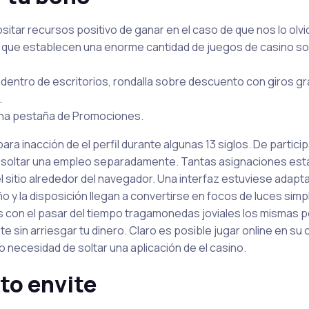
itar recursos positivo de ganar en el caso de que nos lo ol
ue establecen una enorme cantidad de juegos de casino so
entro de escritorios, rondalla sobre descuento con giros gra
.
 una pestaña de Promociones.
ara inacción de el perfil durante algunas 13 siglos. De partici
s soltar una empleo separadamente. Tantas asignaciones est
 sitio alrededor del navegador. Una interfaz estuviese adapt
ño y la disposición llegan a convertirse en focos de luces simpl
con el pasar del tiempo tragamonedas joviales los mismas p
 sin arriesgar tu dinero. Claro es posible jugar online en su 
o necesidad de soltar una aplicación de el casino.
to envite