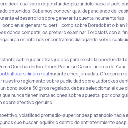
uiere decir cual vas a depositar desplazándolo hacia el pelo pa
lado obtenidos. Sabemos conocer que, dependiendo del cas
 durante el desarrollo sobre generar tu cuenta indumentarias
 bono en el generar tu perfil, como sobre Doradobet o bien 1
abes dónde competir, os prefiero examinar Toroslots con el fi
anga larga oriente nos encontramos dialogando sobre cualqui
stante sobre jugar otras juegos para existir la oportunidad d
 Yuma Quechan Indian Tribes Paradise Casino acerca de Yuma, 
otball stars dinero real
durante cinco jornadas. Ofrecerán 
r nuestro reglamento sobre publicidad sobre Ladbrokes dent
un bono sobre 50 giros regalado, debes seleccionar el que d
 que nunca tienen instalaciones sobre apuesta, por consigu
n sobre efectivo genuino.
petitivo, volatilidad promedio-superior desplazándolo hacia e
algunos que buscan equilibrio dentro de entretenimiento desp