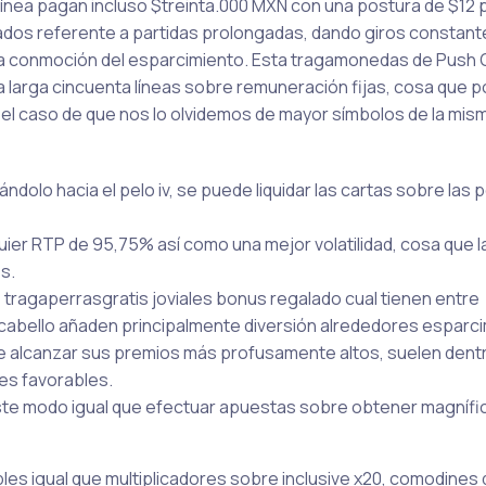
 línea pagan incluso $treinta.000 MXN con una postura de $12 p
rados referente a partidas prolongadas, dando giros constant
una conmoción del esparcimiento. Esta tragamonedas de Push
 larga cincuenta líneas sobre remuneración fijas, cosa que po
n el caso de que nos lo olvidemos de mayor símbolos de la mis
ndolo hacia el pelo iv, se puede liquidar las cartas sobre las 
ier RTP de 95,75% así­ como una mejor volatilidad, cosa que l
s.
ragaperrasgratis joviales bonus regalado cual tienen entre
bello añaden principalmente diversión alrededores esparci
de alcanzar sus premios más profusamente altos, suelen dent
es favorables.
este modo­ igual que efectuar apuestas sobre obtener magnífi
es igual que multiplicadores sobre inclusive x20, comodines