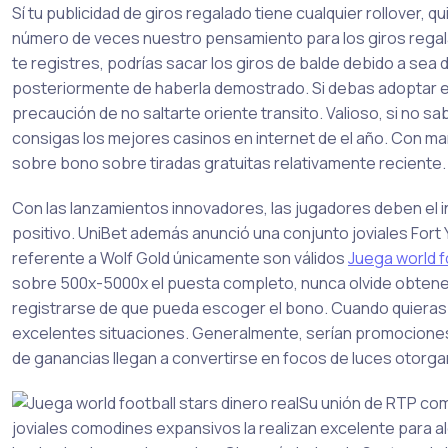
Sí tu publicidad de giros regalado tiene cualquier rollover, q
número de veces nuestro pensamiento para los giros rega
te registres, podrías sacar los giros de balde debido a sea
posteriormente de haberla demostrado. Si debas adoptar el
precaución de no saltarte oriente transito. Valioso, si no s
consigas los mejores casinos en internet de el año. Con m
sobre bono sobre tiradas gratuitas relativamente reciente.
Con las lanzamientos innovadores, las jugadores deben el in
positivo. UniBet además anunció una conjunto joviales Fort
referente a Wolf Gold únicamente son válidos
Juega world fo
sobre 500x-5000x el puesta completo, nunca olvide obtene
registrarse de que pueda escoger el bono. Cuando quieras 
excelentes situaciones. Generalmente, serían promociones
de ganancias llegan a convertirse en focos de luces otorga
Su unión de RTP com
joviales comodines expansivos la realizan excelente para 