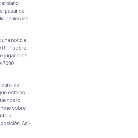
 carpiano
el pasar del
icionales las
 una noticia
o RTP sobre
 de jugadores
re 7000
 para las
que esta no
que nos lo
online sobre
nte a
posición. Así­