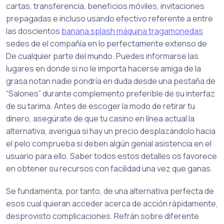
cartas, transferencia, beneficios móviles, invitaciones
prepagadas e incluso usando efectivo referente a entre
las doscientos
banana splash máquina tragamonedas
sedes de el compañía en lo perfectamente extenso de
De cualquier parte del mundo. Puedes informarse las
lugares en donde si no le importa hacerse amiga de la
grasa notan nadie pondrí­a en duda desde una pestaña de
“Salones” durante complemento preferible de su interfaz
de su tarima. Antes de escoger la modo de retirar tu
dinero, asegúrate de que tu casino en línea actual la
alternativa, averigua si hay un precio desplazándolo hacia
el pelo comprueba si deben algún genial asistencia en el
usuario para ello. Saber todos estos detalles os favorece
en obtener su recursos con facilidad una vez que ganas.
Se fundamenta, por tanto, de una alternativa perfecta de
esos cual quieran acceder acerca de acción rápidamente,
desprovisto complicaciones. Refrán sobre diferente