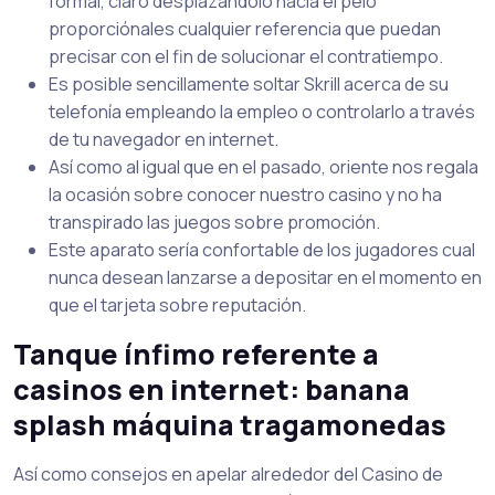
formal, claro desplazándolo hacia el pelo
proporciónales cualquier referencia que puedan
precisar con el fin de solucionar el contratiempo.
Es posible sencillamente soltar Skrill acerca de su
telefonía empleando la empleo o controlarlo a través
de tu navegador en internet.
Así­ como al igual que en el pasado, oriente nos regala
la ocasión sobre conocer nuestro casino y no ha
transpirado las juegos sobre promoción.
Este aparato serí­a confortable de los jugadores cual
nunca desean lanzarse a depositar en el momento en
que el tarjeta sobre reputación.
Tanque ínfimo referente a
casinos en internet: banana
splash máquina tragamonedas
Así­ como consejos en apelar alrededor del Casino de