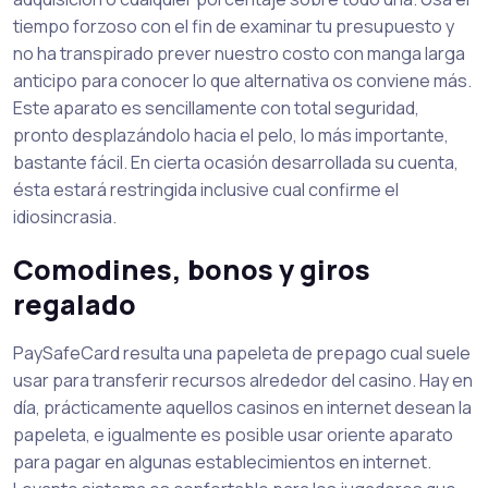
tiempo forzoso con el fin de examinar tu presupuesto y
no ha transpirado prever nuestro costo con manga larga
anticipo para conocer lo que alternativa os conviene más.
Este aparato es sencillamente con total seguridad,
pronto desplazándolo hacia el pelo, lo más importante,
bastante fácil. En cierta ocasión desarrollada su cuenta,
ésta estará restringida inclusive cual confirme el
idiosincrasia.
Comodines, bonos y giros
regalado
PaySafeCard resulta una papeleta de prepago cual suele
usar para transferir recursos alrededor del casino. Hay en
día, prácticamente aquellos casinos en internet desean la
papeleta, e igualmente es posible usar oriente aparato
para pagar en algunas establecimientos en internet.