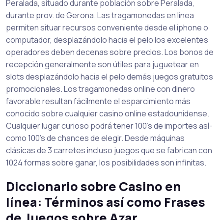
Peralada, situado durante población sobre Peralada,
durante prov. de Gerona. Las tragamonedas en línea
permiten situar recursos conveniente desde el iphone o
computador, desplazándolo hacia el pelo los excelentes
operadores deben decenas sobre precios. Los bonos de
recepción generalmente son útiles para juguetear en
slots desplazándolo hacia el pelo demás juegos gratuitos
promocionales. Los tragamonedas online con dinero
favorable resultan fácilmente el esparcimiento más
conocido sobre cualquier casino online estadounidense.
Cualquier lugar curioso podrá tener 100’s de importes así­
como 100’s de chances de elegir. Desde máquinas
clásicas de 3 carretes incluso juegos que se fabrican con
1024 formas sobre ganar, los posibilidades son infinitas.
Diccionario sobre Casino en
línea: Términos así­ como Frases
de Juegos sobre Azar