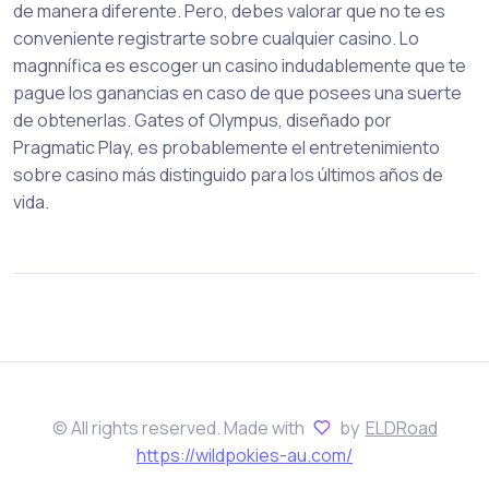
de manera diferente. Pero, debes valorar que no te es
conveniente registrarte sobre cualquier casino. Lo
magnnífica es escoger un casino indudablemente que te
pague los ganancias en caso de que posees una suerte
de obtenerlas. Gates of Olympus, diseñado por
Pragmatic Play, es probablemente el entretenimiento
sobre casino más distinguido para los últimos años de
vida.
© All rights reserved. Made with
by
ELDRoad
https://wildpokies-au.com/