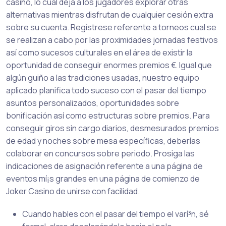
casino, lo cual deja a los jugadores explorar otras
alternativas mientras disfrutan de cualquier cesión extra
sobre su cuenta. Regístrese referente a torneos cual se
se realizan a cabo por las proximidades jornadas festivos
así­ como sucesos culturales en el área de existir la
oportunidad de conseguir enormes premios €. Igual que
algún guiño a las tradiciones usadas, nuestro equipo
aplicado planifica todo suceso con el pasar del tiempo
asuntos personalizados, oportunidades sobre
bonificación así­ como estructuras sobre premios. Para
conseguir giros sin cargo diarios, desmesurados premios
de edad y noches sobre mesa específicas, deberías
colaborar en concursos sobre periodo. Prosiga las
indicaciones de asignación referente a una página de
eventos mí¡s grandes en una página de comienzo de
Joker Casino de unirse con facilidad.
Cuando hables con el pasar del tiempo el varí³n, sé