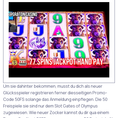
Um sie dahinter bekommen, musst du dich als neuer
Glücksspieler registrieren ferner diesseitigen Promo-
Code 50FS solange das Anmeldung einpflegen. Die 50
Freispiele sie sind nur dem Slot Gates of Olympus
zugewiesen. Wie neuer Zocker kannst du dir qua einem