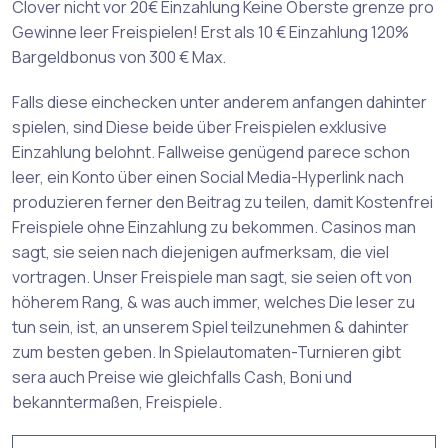
Clover nicht vor 20€ Einzahlung Keine Oberste grenze pro
Gewinne leer Freispielen! Erst als 10 € Einzahlung 120%
Bargeldbonus von 300 € Max.
Falls diese einchecken unter anderem anfangen dahinter
spielen, sind Diese beide über Freispielen exklusive
Einzahlung belohnt. Fallweise genügend parece schon
leer, ein Konto über einen Social Media-Hyperlink nach
produzieren ferner den Beitrag zu teilen, damit Kostenfrei
Freispiele ohne Einzahlung zu bekommen. Casinos man
sagt, sie seien nach diejenigen aufmerksam, die viel
vortragen. Unser Freispiele man sagt, sie seien oft von
höherem Rang, & was auch immer, welches Die leser zu
tun sein, ist, an unserem Spiel teilzunehmen & dahinter
zum besten geben. In Spielautomaten-Turnieren gibt
sera auch Preise wie gleichfalls Cash, Boni und
bekanntermaßen, Freispiele.