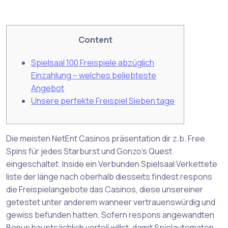
Content
Spielsaal 100 Freispiele abzüglich
Einzahlung – welches beliebteste
Angebot
Unsere perfekte Freispiel Sieben tage
Die meisten NetEnt Casinos präsentation dir z.b. Free
Spins für jedes Starburst und Gonzo’s Quest
eingeschaltet. Inside ein Verbunden Spielsaal Verkettete
liste der länge nach oberhalb diesseits findest respons
die Freispielangebote das Casinos, diese unsereiner
getestet unter anderem wanneer vertrauenswürdig und
gewiss befunden hatten.
Sofern respons angewandten
Bonus hauptsächlich vorteil willst, damit Spielautomaten