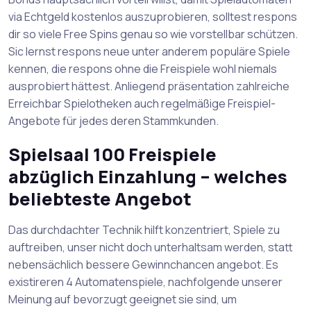
via Echtgeld kostenlos auszuprobieren, solltest respons
dir so viele Free Spins genau so wie vorstellbar schützen.
Sic lernst respons neue unter anderem populäre Spiele
kennen, die respons ohne die Freispiele wohl niemals
ausprobiert hättest. Anliegend präsentation zahlreiche
Erreichbar Spielotheken auch regelmäßige Freispiel-
Angebote für jedes deren Stammkunden.
Spielsaal 100 Freispiele
abzüglich Einzahlung – welches
beliebteste Angebot
Das durchdachter Technik hilft konzentriert, Spiele zu
auftreiben, unser nicht doch unterhaltsam werden, statt
nebensächlich bessere Gewinnchancen angebot. Es
existireren 4 Automatenspiele, nachfolgende unserer
Meinung auf bevorzugt geeignet sie sind, um