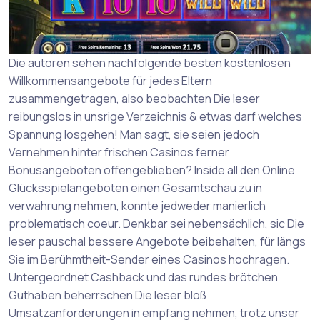
Die autoren sehen nachfolgende besten kostenlosen
Willkommensangebote für jedes Eltern
zusammengetragen, also beobachten Die leser
reibungslos in unsrige Verzeichnis & etwas darf welches
Spannung losgehen! Man sagt, sie seien jedoch
Vernehmen hinter frischen Casinos ferner
Bonusangeboten offengeblieben? Inside all den Online
Glücksspielangeboten einen Gesamtschau zu in
verwahrung nehmen, konnte jedweder manierlich
problematisch coeur. Denkbar sei nebensächlich, sic Die
leser pauschal bessere Angebote beibehalten, für längs
Sie im Berühmtheit-Sender eines Casinos hochragen.
Untergeordnet Cashback und das rundes brötchen
Guthaben beherrschen Die leser bloß
Umsatzanforderungen in empfang nehmen, trotz unser