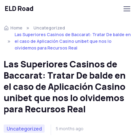
ELD Road
Skip to navigation
Skip to content
Home
Uncategorized
Las Superiores Casinos de Baccarat: Tratar De balde en
el caso de Aplicación Casino unibet que nos lo
olvidemos para Recursos Real
Las Superiores Casinos de
Baccarat: Tratar De balde en
el caso de Aplicación Casino
unibet que nos lo olvidemos
para Recursos Real
Uncategorized
5 months ago