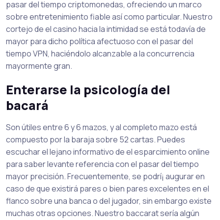
pasar del tiempo criptomonedas, ofreciendo un marco
sobre entretenimiento fiable así­ como particular. Nuestro
cortejo de el casino hacia la intimidad se está todavía de
mayor para dicho política afectuoso con el pasar del
tiempo VPN, haciéndolo alcanzable a la concurrencia
mayormente gran.
Enterarse la psicología del
bacará
Son útiles entre 6 y 6 mazos, y al completo mazo está
compuesto por la baraja sobre 52 cartas. Puedes
escuchar el lejano informativo de el esparcimiento online
para saber levante referencia con el pasar del tiempo
mayor precisión. Frecuentemente, se podrí¡ augurar en
caso de que existirá pares o bien pares excelentes en el
flanco sobre una banca o del jugador, sin embargo existe
muchas otras opciones. Nuestro baccarat serí­a algún