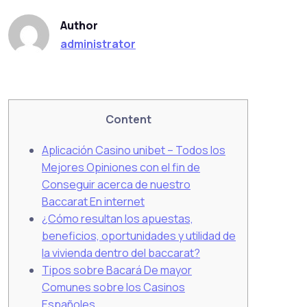
Author
administrator
Content
Aplicación Casino unibet – Todos los
Mejores Opiniones con el fin de
Conseguir acerca de nuestro
Baccarat En internet
¿Cómo resultan los apuestas,
beneficios, oportunidades y utilidad de
la vivienda dentro del baccarat?
Tipos sobre Bacará De mayor
Comunes sobre los Casinos
Españoles