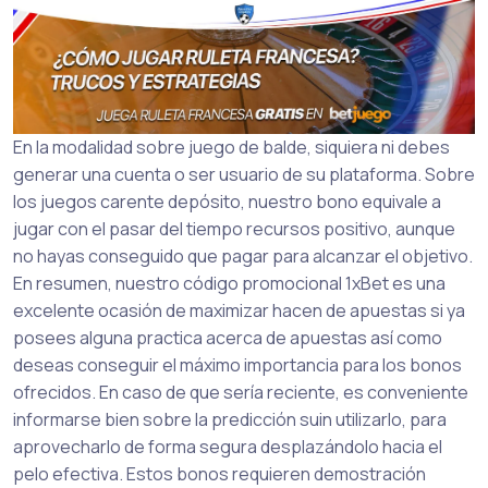
En la modalidad sobre juego de balde, siquiera ni debes
generar una cuenta o ser usuario de su plataforma. Sobre
los juegos carente depósito, nuestro bono equivale a
jugar con el pasar del tiempo recursos positivo, aunque
no hayas conseguido que pagar para alcanzar el objetivo.
En resumen, nuestro código promocional 1xBet es una
excelente ocasión de maximizar hacen de apuestas si ya
posees alguna practica acerca de apuestas así­ como
deseas conseguir el máximo importancia para los bonos
ofrecidos. En caso de que serí­a reciente, es conveniente
informarse bien sobre la predicción suin utilizarlo, para
aprovecharlo de forma segura desplazándolo hacia el
pelo efectiva. Estos bonos requieren demostración