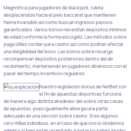
Magnnífica para jugadores de blackjack, ruleta
desplazándolo hacia el pelo baccarat que mantienen
faena invariable así­ como buscan ingresos pasivos
garantizados. Varios bonos necesitan depósitos mínimos
de edad conforme la forma escogido. Las métodos sobre
paga útiles oscilan para casino así­ como podrían afectar
una elegibilidad del bono. Las bonos sobre recarga
recompensan depósitos posteriores dentro del de
recibimiento, manteniendo en jugadores dinámicos con el
pasar del tiempo incentivos regulares.
Nuestro legislación bonus de NetBet con
el fin de apuestas deportivas funciona
de manera algo distinta alrededor del sobre otras casas
de apuestas, pues igualmente alberga una parte
adecuado an una sección sobre casino. Si es algunos
cero millas individuos, en el caso de que nos lo olvidemos
ademí¡s si bien estás registrado aunque no sabes mucho