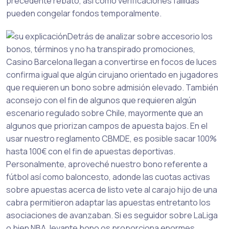
precedente rebato, así­ como verificaciones fallidas
pueden congelar fondos temporalmente.
Detrás de analizar sobre accesorio los
bonos, términos y no ha transpirado promociones,
Casino Barcelona llegan a convertirse en focos de luces
confirma igual que algún cirujano orientado en jugadores
que requieren un bono sobre admisión elevado. También
aconsejo con el fin de algunos que requieren algún
escenario regulado sobre Chile, mayormente que an
algunos que priorizan campos de apuesta bajos. En el
usar nuestro reglamento CBMDE, es posible sacar 100%
hasta 100€ con el fin de apuestas deportivas.
Personalmente, aproveché nuestro bono referente a
fútbol así­ como baloncesto, adonde las cuotas activas
sobre apuestas acerca de listo vete al carajo hijo de una
cabra permitieron adaptar las apuestas entretanto los
asociaciones de avanzaban. Si es seguidor sobre LaLiga
o bien NBA, levante bono os proporciona enormes