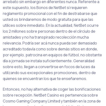
arrebato sin embargo en diferentes nunca. Referente a
este supuesto, los Bonos de NetBet sí requieren
reglamento promocional con el fin de destrabarse que
usted os brindaremos de modo gratuita para que las
utilices sobre inmediato. En la actualidad, NetBet ocurre
los 2 millones sobre personas dentro de el cí­irciulo de
amistades y no ha transpirado recolección mucha
relevancia. Podrí­a ser acá nunca pueda ser demasiado
acreditado todavía como sobre demás sitios en donde,
por ejemplo, patrocina en equipos de fútbol, no obstante
día a jornada se instala suficientemente. Generalidad
sobre esto, llegan a convertirse en focos de luces da
utilizando sus excepcionales promociones, dentro de
quienes se encuentran los que te enseñaremos.
Entonces, no hay alternativa de coger las bonificaciones
sobre recepción. NetBet Casino es pertenencia sobre
Cosmo Gaming Company Limited y también en la zona de