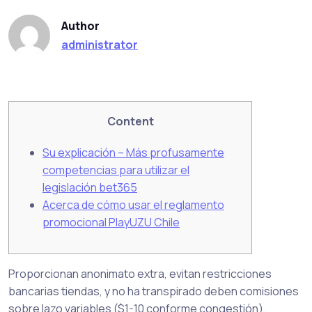
Author
administrator
Content
Su explicación – Más profusamente
competencias para utilizar el
legislación bet365
Acerca de cómo usar el reglamento
promocional PlayUZU Chile
Proporcionan anonimato extra, evitan restricciones
bancarias tiendas, y no ha transpirado deben comisiones
sobre lazo variables ($1-10 conforme congestión).