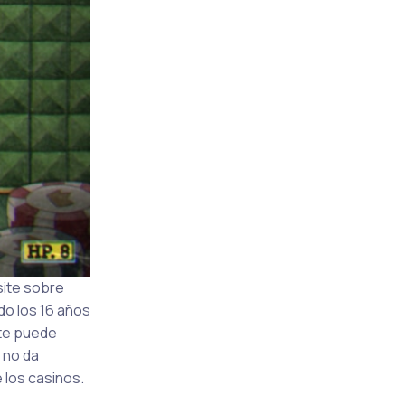
site sobre
do los 16 años
nte puede
 no da
 los casinos.