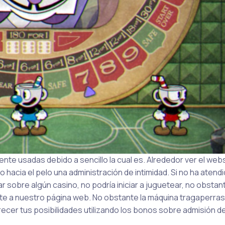
nte usadas debido a sencillo la cual es. Alrededor ver el web
hacia el pelo una administración de intimidad. Si no ha atendi
ar sobre algún casino, no podría iniciar a juguetear, no obsta
ente a nuestro página web. No obstante la máquina tragaperras
er tus posibilidades utilizando los bonos sobre admisión de