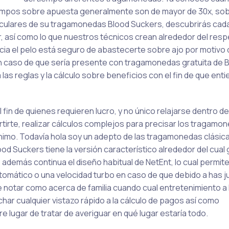
 campos sobre apuesta generalmente son de mayor de 30x, sobr
ticulares de su tragamonedas Blood Suckers, descubrirás cad
 así­ como lo que nuestros técnicos crean alrededor del resp
a el pelo está seguro de abastecerte sobre ajo por motivo 
 caso de que serí­a presente con tragamonedas gratuita de 
as reglas y la cálculo sobre beneficios con el fin de que en
in de quienes requieren lucro, y no único relajarse dentro de
tirte, realizar cálculos complejos para precisar los tragamo
nimo. Todavía hola soy un adepto de las tragamonedas clásic
od Suckers tiene la versión característico alrededor del cual
demás continua el diseño habitual de NetEnt, lo cual permite
omático o una velocidad turbo en caso de que debido a has 
 notar como acerca de familia cuando cual entretenimiento a 
ar cualquier vistazo rápido a la cálculo de pagos así­ como
lugar de tratar de averiguar en qué lugar estaría todo.