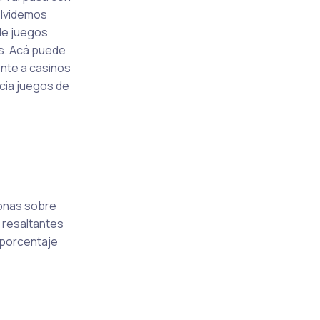
olvidemos
de juegos
os. Acá puede
nte a casinos
cia juegos de
sonas sobre
 resaltantes
 porcentaje