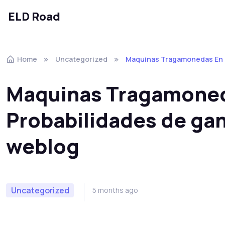
ELD Road
Skip to navigation
Skip to content
Home
Uncategorized
Maquinas Tragamonedas En T
Maquinas Tragamoned
Probabilidades de gan
weblog
Uncategorized
5 months ago