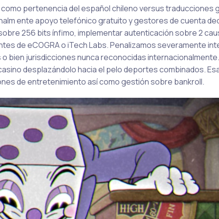
­ como pertenencia del español chileno versus traducciones g
onalm ente apoyo telefónico gratuito y gestores de cuenta d
 sobre 256 bits ínfimo, implementar autenticación sobre 2 ca
ientes de eCOGRA o iTech Labs. Penalizamos severamente int
s o bien jurisdicciones nunca reconocidas internacionalmente
casino desplazándolo hacia el pelo deportes combinados. Esa
nes de entretenimiento así­ como gestión sobre bankroll.