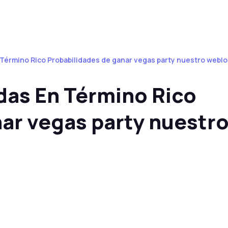
érmino Rico Probabilidades de ganar vegas party nuestro webl
as En Término Rico
ar vegas party nuestr