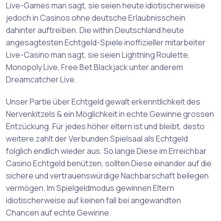
Live-Games man sagt, sie seien heute idiotischerweise
jedoch in Casinos ohne deutsche Erlaubnisschein
dahinter auftreiben. Die within Deutschland heute
angesagtesten Echtgeld-Spiele inoffizieller mitarbeiter
Live-Casino man sagt, sie seien Lightning Roulette,
Monopoly Live, Free Bet Blackjack unter anderem
Dreamcatcher Live.
Unser Partie über Echtgeld gewalt erkenntlichkeit des
Nervenkitzels & ein Möglichkeit in echte Gewinne grossen
Entzückung. Für jedes höher eltern ist und bleibt, desto
weitere zahlt der Verbunden Spielsaal als Echtgeld
folglich endlich wieder aus. So lange Diese im Erreichbar
Casino Echtgeld benützen, sollten Diese einander auf die
sichere und vertrauenswürdige Nachbarschaft beilegen
vermögen. Im Spielgeldmodus gewinnen Eltern
idiotischerweise auf keinen fall bei angewandten
Chancen auf echte Gewinne.