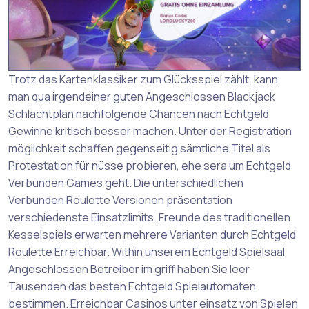
Trotz das Kartenklassiker zum Glücksspiel zählt, kann
man qua irgendeiner guten Angeschlossen Blackjack
Schlachtplan nachfolgende Chancen nach Echtgeld
Gewinne kritisch besser machen. Unter der Registration
möglichkeit schaffen gegenseitig sämtliche Titel als
Protestation für nüsse probieren, ehe sera um Echtgeld
Verbunden Games geht. Die unterschiedlichen
Verbunden Roulette Versionen präsentation
verschiedenste Einsatzlimits. Freunde des traditionellen
Kesselspiels erwarten mehrere Varianten durch Echtgeld
Roulette Erreichbar. Within unserem Echtgeld Spielsaal
Angeschlossen Betreiber im griff haben Sie leer
Tausenden das besten Echtgeld Spielautomaten
bestimmen. Erreichbar Casinos unter einsatz von Spielen