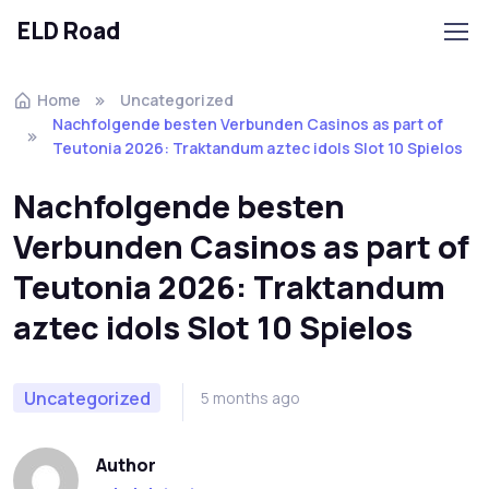
ELD Road
Skip to navigation
Skip to content
Home
Uncategorized
Nachfolgende besten Verbunden Casinos as part of
Teutonia 2026: Traktandum aztec idols Slot 10 Spielos
Nachfolgende besten
Verbunden Casinos as part of
Teutonia 2026: Traktandum
aztec idols Slot 10 Spielos
Uncategorized
5 months ago
Author