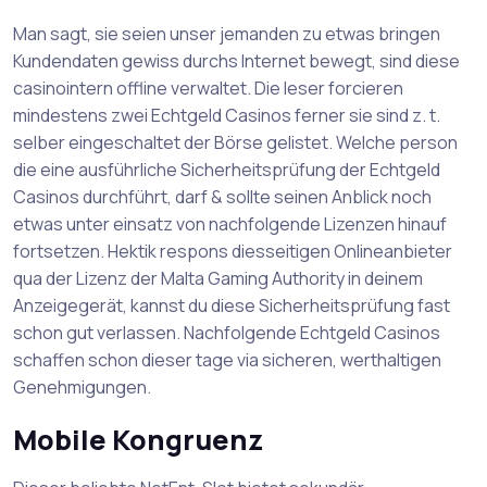
Man sagt, sie seien unser jemanden zu etwas bringen
Kundendaten gewiss durchs Internet bewegt, sind diese
casinointern offline verwaltet. Die leser forcieren
mindestens zwei Echtgeld Casinos ferner sie sind z. t.
selber eingeschaltet der Börse gelistet. Welche person
die eine ausführliche Sicherheitsprüfung der Echtgeld
Casinos durchführt, darf & sollte seinen Anblick noch
etwas unter einsatz von nachfolgende Lizenzen hinauf
fortsetzen. Hektik respons diesseitigen Onlineanbieter
qua der Lizenz der Malta Gaming Authority in deinem
Anzeigegerät, kannst du diese Sicherheitsprüfung fast
schon gut verlassen. Nachfolgende Echtgeld Casinos
schaffen schon dieser tage via sicheren, werthaltigen
Genehmigungen.
Mobile Kongruenz