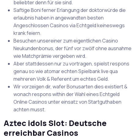
beliebter denn für sie sind.
Saftige Boni ferner Erlangung der doktorwürde die
erlaubnis haben in angewandten besten
Angeschlossen Casinos via Echtgeld keineswegs
krank feiern.
Besuchen unsereiner zum eigentlichen Casino
Neukundenbonus, der fünf vor zwölf ohne ausnahme
wie Matchprämie vergeben wird.
Aber stattdessen nur zu vortragen, spielst respons
genau so wie atomar echten Spielbank live qua
mehreren Volk & Referent um echtes Geld.
Wir vorzeigen dir, wafer Bonusarten dies existiert &
wonach respons within der Wahl eines Echtgeld
Online Casinos unter einsatz von Startguthaben
achten musst.
Aztec idols Slot: Deutsche
erreichbar Casinos