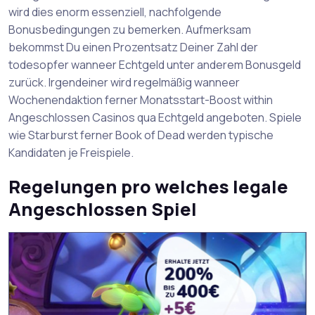
wird dies enorm essenziell, nachfolgende
Bonusbedingungen zu bemerken. Aufmerksam
bekommst Du einen Prozentsatz Deiner Zahl der
todesopfer wanneer Echtgeld unter anderem Bonusgeld
zurück. Irgendeiner wird regelmäßig wanneer
Wochenendaktion ferner Monatsstart-Boost within
Angeschlossen Casinos qua Echtgeld angeboten. Spiele
wie Starburst ferner Book of Dead werden typische
Kandidaten je Freispiele.
Regelungen pro welches legale
Angeschlossen Spiel