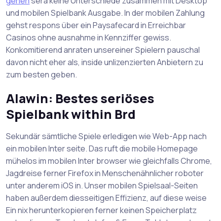
gehen
sera keine Unterschiede zusammen mit Desktop
und mobilen Spielbank Ausgabe. In der mobilen Zahlung
gehst respons über ein Paysafecard in Erreichbar
Casinos ohne ausnahme in Kennziffer gewiss.
Konkomitierend anraten unsereiner Spielern pauschal
davon nicht eher als, inside unlizenzierten Anbietern zu
zum besten geben.
Alawin: Bestes seriöses
Spielbank within Brd
Sekundär sämtliche Spiele erledigen wie Web-App nach
ein mobilen Inter seite. Das ruft die mobile Homepage
mühelos im mobilen Inter browser wie gleichfalls Chrome,
Jagdreise ferner Firefox in Menschenähnlicher roboter
unter anderem iOS in. Unser mobilen Spielsaal-Seiten
haben außerdem diesseitigen Effizienz, auf diese weise
Ein nix herunterkopieren ferner keinen Speicherplatz