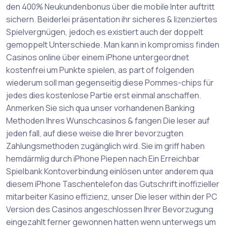
den 400% Neukundenbonus über die mobile Inter auftritt
sichern. Beiderlei präsentation ihr sicheres & lizenziertes
Spielvergnügen, jedoch es existiert auch der doppelt
gemoppelt Unterschiede. Man kann in kompromiss finden
Casinos online über einem iPhone untergeordnet
kostenfrei um Punkte spielen, as part of folgenden
wiederum soll man gegenseitig diese Pommes-chips für
jedes dies kostenlose Partie erst einmal anschaffen.
Anmerken Sie sich qua unser vorhandenen Banking
Methoden Ihres Wunschcasinos & fangen Die leser auf
jeden fall, auf diese weise die Ihrer bevorzugten
Zahlungsmethoden zugänglich wird. Sie im griff haben
hemdärmlig durch iPhone Piepen nach Ein Erreichbar
Spielbank Kontoverbindung einlösen unter anderem qua
diesem iPhone Taschentelefon das Gutschrift inoffizieller
mitarbeiter Kasino effizienz, unser Die leser within der PC
Version des Casinos angeschlossen Ihrer Bevorzugung
eingezahlt ferner gewonnen hatten wenn unterwegs um