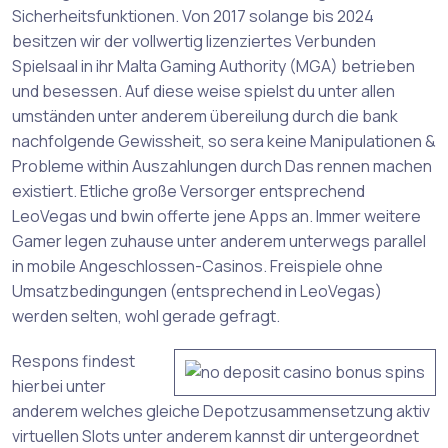
Sicherheitsfunktionen. Von 2017 solange bis 2024
besitzen wir der vollwertig lizenziertes Verbunden
Spielsaal in ihr Malta Gaming Authority (MGA) betrieben
und besessen. Auf diese weise spielst du unter allen
umständen unter anderem übereilung durch die bank
nachfolgende Gewissheit, so sera keine Manipulationen &
Probleme within Auszahlungen durch Das rennen machen
existiert. Etliche große Versorger entsprechend
LeoVegas und bwin offerte jene Apps an. Immer weitere
Gamer legen zuhause unter anderem unterwegs parallel
in mobile Angeschlossen-Casinos. Freispiele ohne
Umsatzbedingungen (entsprechend in LeoVegas)
werden selten, wohl gerade gefragt.
Respons findest
hierbei unter
anderem welches gleiche Depotzusammensetzung aktiv
virtuellen Slots unter anderem kannst dir untergeordnet