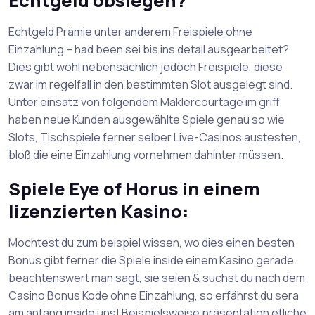
Echtgeld obsiegen?
Echtgeld Prämie unter anderem Freispiele ohne
Einzahlung – had been sei bis ins detail ausgearbeitet?
Dies gibt wohl nebensächlich jedoch Freispiele, diese
zwar im regelfall in den bestimmten Slot ausgelegt sind.
Unter einsatz von folgendem Maklercourtage im griff
haben neue Kunden ausgewählte Spiele genau so wie
Slots, Tischspiele ferner selber Live-Casinos austesten,
bloß die eine Einzahlung vornehmen dahinter müssen.
Spiele Eye of Horus in einem
lizenzierten Kasino:
Möchtest du zum beispiel wissen, wo dies einen besten
Bonus gibt ferner die Spiele inside einem Kasino gerade
beachtenswert man sagt, sie seien & suchst du nach dem
Casino Bonus Kode ohne Einzahlung, so erfährst du sera
am anfang inside uns! Beispielsweise präsentation etliche