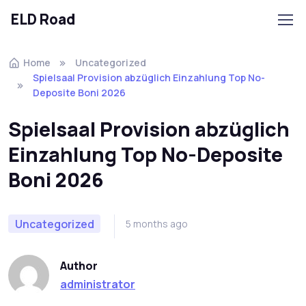
ELD Road
Skip to navigation
Skip to content
Home
Uncategorized
Spielsaal Provision abzüglich Einzahlung Top No-
Deposite Boni 2026
Spielsaal Provision abzüglich
Einzahlung Top No-Deposite
Boni 2026
Uncategorized
5 months ago
Author
administrator