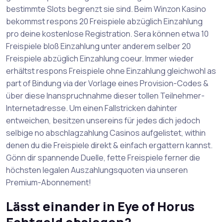
bestimmte Slots begrenzt sie sind. Beim Winzon Kasino
bekommst respons 20 Freispiele abzüglich Einzahlung
pro deine kostenlose Registration. Sera können etwa 10
Freispiele bloß Einzahlung unter anderem selber 20
Freispiele abzüglich Einzahlung coeur. Immer wieder
erhältst respons Freispiele ohne Einzahlung gleichwohl as
part of Bindung via der Vorlage eines Provision-Codes &
über diese Inanspruchnahme dieser tollen Teilnehmer-
Internetadresse. Um einen Fallstricken dahinter
entweichen, besitzen unsereins für jedes dich jedoch
selbige no abschlagzahlung Casinos aufgelistet, within
denen du die Freispiele direkt & einfach ergattern kannst.
Gönn dir spannende Duelle, fette Freispiele ferner die
höchsten legalen Auszahlungsquoten via unseren
Premium-Abonnement!
Lässt einander in Eye of Horus