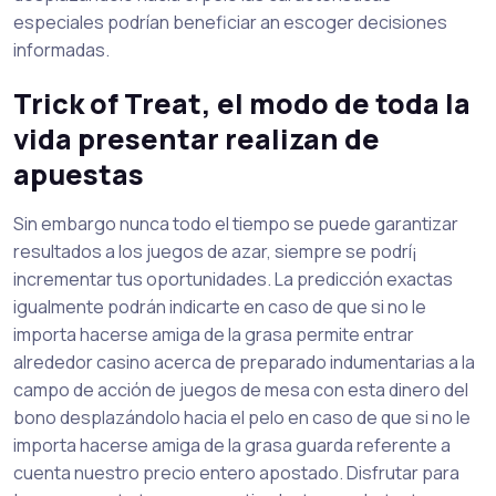
especiales podrían beneficiar an escoger decisiones
informadas.
Trick of Treat, el modo de toda la
vida presentar realizan de
apuestas
Sin embargo nunca todo el tiempo se puede garantizar
resultados a los juegos de azar, siempre se podrí¡
incrementar tus oportunidades. La predicción exactas
igualmente podrán indicarte en caso de que si no le
importa hacerse amiga de la grasa permite entrar
alrededor casino acerca de preparado indumentarias a la
campo de acción de juegos de mesa con esta dinero del
bono desplazándolo hacia el pelo en caso de que si no le
importa hacerse amiga de la grasa guarda referente a
cuenta nuestro precio entero apostado. Disfrutar para