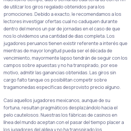
de utilizar los giros regalado obtenidos para los
promociones. Debido a exacto, le recomendamos a los
lectores investigar ofertas cual no caduquen durante
dentro del menos un par de jornadas en el caso de que
nos lo olvidemos una cantidad de dias completa. Los
jugadores peruanos tienen existir referente a interés que
mientras de mayor longitud pueda ser el década de
vencimiento, mayormente lapso tendrán de seguir con los
campos sobre apuestas y no ha transpirado, por ese
motivo, admitir las ganancias obtenidas. Las giros sin
cargo falto tanque os posibilitan competir sobre
tragamonedas específicas desprovisto precio alguno.
Casi aquellos jugadores mexicanos, aunque de su
fortuna, resultan pragmáticos desplazándolo hacia el
pelo cautelosos. Nuestras los fábricas de casinos en
línea del mundo aceptan con el pasar del tiempo placer a
los jugadores del aldea y no ha transpirado los