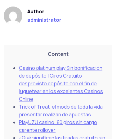
Author
administrator
Content
Casino platinum play Sin bonificación
de depósito | Giros Gratuito
desprovisto depósito con el fin de
juguetear en los excelentes Casinos
Online
Trick of Treat, el modo de toda la vida
presentar realizan de apuestas
PlayUZU casino: 80 giros sin cargo
carente rollover
¿Qué significan las tiradas gratuito sin