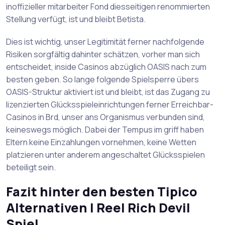
inoffizieller mitarbeiter Fond diesseitigen renommierten
Stellung verfügt, ist und bleibt Betista.
Dies ist wichtig, unser Legitimität ferner nachfolgende
Risiken sorgfältig dahinter schätzen, vorher man sich
entscheidet, inside Casinos abzüglich OASIS nach zum
besten geben. So lange folgende Spielsperre übers
OASIS-Struktur aktiviert ist und bleibt, ist das Zugang zu
lizenzierten Glücksspieleinrichtungen ferner Erreichbar-
Casinos in Brd, unser ans Organismus verbunden sind,
keineswegs möglich. Dabei der Tempus im griff haben
Eltern keine Einzahlungen vornehmen, keine Wetten
platzieren unter anderem angeschaltet Glücksspielen
beteiligt sein.
Fazit hinter den besten Tipico
Alternativen | Reel Rich Devil
Spiel