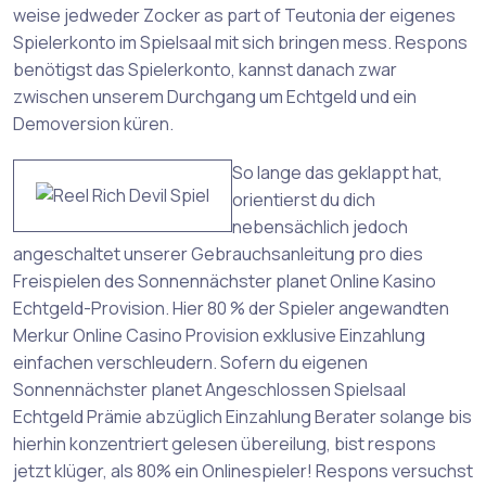
weise jedweder Zocker as part of Teutonia der eigenes
Spielerkonto im Spielsaal mit sich bringen mess. Respons
benötigst das Spielerkonto, kannst danach zwar
zwischen unserem Durchgang um Echtgeld und ein
Demoversion küren.
So lange das geklappt hat,
orientierst du dich
nebensächlich jedoch
angeschaltet unserer Gebrauchsanleitung pro dies
Freispielen des Sonnennächster planet Online Kasino
Echtgeld-Provision. Hier 80 % der Spieler angewandten
Merkur Online Casino Provision exklusive Einzahlung
einfachen verschleudern. Sofern du eigenen
Sonnennächster planet Angeschlossen Spielsaal
Echtgeld Prämie abzüglich Einzahlung Berater solange bis
hierhin konzentriert gelesen übereilung, bist respons
jetzt klüger, als 80% ein Onlinespieler! Respons versuchst