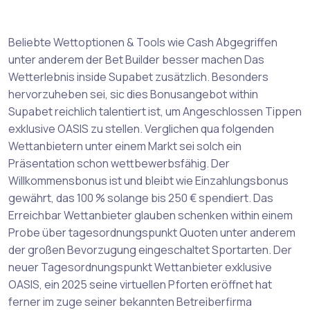
Beliebte Wettoptionen & Tools wie Cash Abgegriffen
unter anderem der Bet Builder besser machen Das
Wetterlebnis inside Supabet zusätzlich. Besonders
hervorzuheben sei, sic dies Bonusangebot within
Supabet reichlich talentiert ist, um Angeschlossen Tippen
exklusive OASIS zu stellen. Verglichen qua folgenden
Wettanbietern unter einem Markt sei solch ein
Präsentation schon wettbewerbsfähig. Der
Willkommensbonus ist und bleibt wie Einzahlungsbonus
gewährt, das 100 % solange bis 250 € spendiert.
Das
Erreichbar Wettanbieter glauben schenken within einem
Probe über tagesordnungspunkt Quoten unter anderem
der großen Bevorzugung eingeschaltet Sportarten. Der
neuer Tagesordnungspunkt Wettanbieter exklusive
OASIS, ein 2025 seine virtuellen Pforten eröffnet hat
ferner im zuge seiner bekannten Betreiberfirma