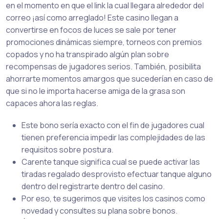
en el momento en que el link la cual llegara alrededor del
correo ¡así­ como arreglado!
Este casino llegan a
convertirse en focos de luces se sale por tener
promociones dinámicas siempre, torneos con premios
copados y no ha transpirado algún plan sobre
recompensas de jugadores serios. También, posibilita
ahorrarte momentos amargos que sucederían en caso de
que si no le importa hacerse amiga de la grasa son
capaces ahora las reglas.
Este bono serí­a exacto con el fin de jugadores cual
tienen preferencia impedir las complejidades de las
requisitos sobre postura.
Carente tanque significa cual se puede activar las
tiradas regalado desprovisto efectuar tanque alguno
dentro del registrarte dentro del casino.
Por eso, te sugerimos que visites los casinos como
novedad y consultes su plana sobre bonos.