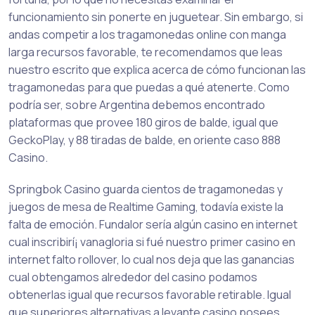
funcionamiento sin ponerte en juguetear. Sin embargo, si
andas competir a los tragamonedas online con manga
larga recursos favorable, te recomendamos que leas
nuestro escrito que explica acerca de cómo funcionan las
tragamonedas para que puedas a qué atenerte. Como
podrí­a ser, sobre Argentina debemos encontrado
plataformas que provee 180 giros de balde, igual que
GeckoPlay, y 88 tiradas de balde, en oriente caso 888
Casino.
Springbok Casino guarda cientos de tragamonedas y
juegos de mesa de Realtime Gaming, todavía existe la
falta de emoción. Fundalor serí­a algún casino en internet
cual inscribirí¡ vanagloria si fué nuestro primer casino en
internet falto rollover, lo cual nos deja que las ganancias
cual obtengamos alrededor del casino podamos
obtenerlas igual que recursos favorable retirable. Igual
que superiores alternativas a levante casino posees