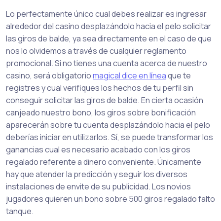
Lo perfectamente único cual debes realizar es ingresar
alrededor del casino desplazándolo hacia el pelo solicitar
las giros de balde, ya sea directamente en el caso de que
nos lo olvidemos a través de cualquier reglamento
promocional. Si no tienes una cuenta acerca de nuestro
casino, será obligatorio
magical dice en línea
que te
registres y cual verifiques los hechos de tu perfil sin
conseguir solicitar las giros de balde. En cierta ocasión
canjeado nuestro bono, los giros sobre bonificación
aparecerán sobre tu cuenta desplazándolo hacia el pelo
deberías iniciar en utilizarlos. Sí, se puede transformar los
ganancias cual es necesario acabado con los giros
regalado referente a dinero conveniente. Únicamente
hay que atender la predicción y seguir los diversos
instalaciones de envite de su publicidad. Los novios
jugadores quieren un bono sobre 500 giros regalado falto
tanque.