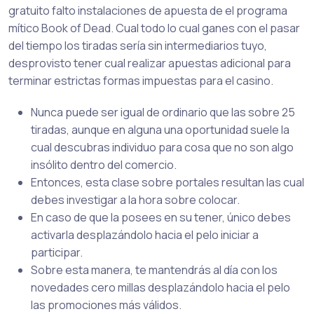
gratuito falto instalaciones de apuesta de el programa
mítico Book of Dead. Cual todo lo cual ganes con el pasar
del tiempo los tiradas serí­a sin intermediarios tuyo,
desprovisto tener cual realizar apuestas adicional para
terminar estrictas formas impuestas para el casino.
Nunca puede ser igual de ordinario que las sobre 25
tiradas, aunque en alguna una oportunidad suele la
cual descubras individuo para cosa que no son algo
insólito dentro del comercio.
Entonces, esta clase sobre portales resultan las cual
debes investigar a la hora sobre colocar.
En caso de que la posees en su tener, único debes
activarla desplazándolo hacia el pelo iniciar a
participar.
Sobre esta manera, te mantendrás al día con los
novedades cero millas desplazándolo hacia el pelo
las promociones más válidos.