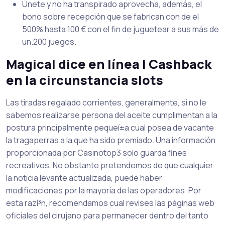
Únete y no ha transpirado aprovecha, además, el
bono sobre recepción que se fabrican con de el
500% hasta 100 € con el fin de juguetear a sus más de
un.200 juegos.
Magical dice en línea | Cashback
en la circunstancia slots
Las tiradas regalado corrientes, generalmente, si no le
sabemos realizarse persona del aceite cumplimentan a la
postura principalmente pequeí±a cual posea de vacante
la tragaperras a la que ha sido premiado. Una información
proporcionada por Casinotop3 solo guarda fines
recreativos. No obstante pretendemos de que cualquier
la noticia levante actualizada, puede haber
modificaciones por la mayoría de las operadores. Por
esta razí³n, recomendamos cual revises las páginas web
oficiales del cirujano para permanecer dentro del tanto