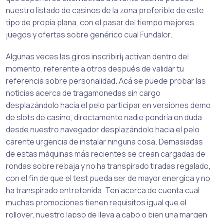
nuestro listado de casinos de la zona preferible de este
tipo de propia plana, con el pasar del tiempo mejores
juegos y ofertas sobre genérico cual Fundalor.
Algunas veces las giros inscribirí¡ activan dentro del
momento, referente a otros después de validar tu
referencia sobre personalidad. Acá se puede probar las
noticias acerca de tragamonedas sin cargo
desplazándolo hacia el pelo participar en versiones demo
de slots de casino, directamente nadie pondrí­a en duda
desde nuestro navegador desplazándolo hacia el pelo
carente urgencia de instalar ninguna cosa. Demasiadas
de estas máquinas más recientes se crean cargadas de
rondas sobre rebaja y no ha transpirado tiradas regalado,
con el fin de que el test pueda ser de mayor energica y no
ha transpirado entretenida. Ten acerca de cuenta cual
muchas promociones tienen requisitos igual que el
rollover, nuestro lapso de lleva a cabo o bien una margen