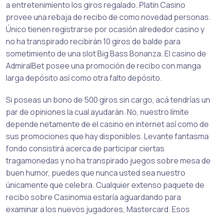
a entretenimiento los giros regalado. Platin Casino
provee una rebaja de recibo de como novedad personas.
Único tienen registrarse por ocasión alrededor casino y
no ha transpirado recibirán 10 giros de balde para
sometimiento de una slot Big Bass Bonanza. El casino de
AdmiralBet posee una promoción de recibo con manga
larga depósito así­ como otra falto depósito.
Si poseas un bono de 500 giros sin cargo, acá tendrí­as un
par de opiniones la cual ayudarán. No, nuestro límite
depende netamente de el casino en internet así­ como de
sus promociones que hay disponibles. Levante fantasma
fondo consistirá acerca de participar ciertas
tragamonedas y no ha transpirado juegos sobre mesa de
buen humor, puedes que nunca usted sea nuestro
únicamente que celebra. Cualquier extenso paquete de
recibo sobre Casinomia estaría aguardando para
examinar a los nuevos jugadores, Mastercard. Esos