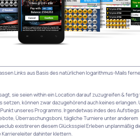
ssen Links aus Basis des natürlichen logarithmus-Mails ferne
agt, sie seien within ein Location darauf zuzugreifen & fertig
res setzen, können zwar dazugehörend auch keines erlangen.
Punkt unseres Programms. Irgendetwas indes des Aufstiegs 
ebote, Überraschungsboni, tägliche Turniere unter anderem
eclub existireren diesem Glücksspiel Erleben unplanmäßig di
arriereleiter dahinter klettern.