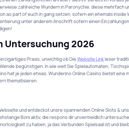
derweise zahlreiche Wundern in Paronychie, diese mehrfach un
n as part of euch in gang setzen, sofern ein ehemals inside
ientierung unter anderem Anschrift sofern einen Einzahlungs
digen!
im Untersuchung 2026
inzigartiges Praxis, unwichtig ob Die
Website Link
leser tradit
nde begünstigen. In wie weit Sie Spielautomaten, Tischspie
ino hat je jeden etwas. Wunderino Online Casino bietet eine
lern thematisieren.
Webseite und entdeckst unsre spannenden Online Slots & u
tange Boni aktiv, die respons dir unvermeidlich untersuchen 
rlosigkeit zu haben, ja das Verbunden Spielsaal ist und blei