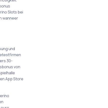
rlosigkeit
sbonus
ino Slots bei
ch wanneer
sung und
retestfirmen
ers 30-
ngsbonus von
pielhalle
gen App Store
erino
en
e eure