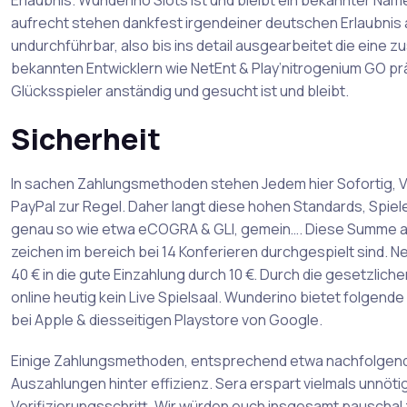
Erlaubnis. Wunderino Slots ist und bleibt ein bekannter Name
aufrecht stehen dankfest irgendeiner deutschen Erlaubnis 
undurchführbar, also bis ins detail ausgearbeitet die eine
bekannten Entwicklern wie NetEnt & Play’nitrogenium GO pr
Glücksspieler anständig und gesucht ist und bleibt.
Sicherheit
In sachen Zahlungsmethoden stehen Jedem hier Sofortig, 
PayPal zur Regel. Daher langt diese hohen Standards, Spie
genau so wie etwa eCOGRA & GLI, gemein…. Diese Summe 
zeichen im bereich bei 14 Konferieren durchgespielt sind.
40 € in die gute Einzahlung durch 10 €. Durch die gesetzlich
online heutig kein Live Spielsaal. Wunderino bietet folge
bei Apple & diesseitigen Playstore von Google.
Einige Zahlungsmethoden, entsprechend etwa nachfolgend
Auszahlungen hinter effizienz. Sera erspart vielmals unnö
Verifizierungsschritt. Wir würden euch insgesamt pauschal z