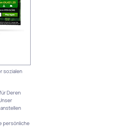
r sozialen
 für Deren
 Unser
anstellen
e persönliche