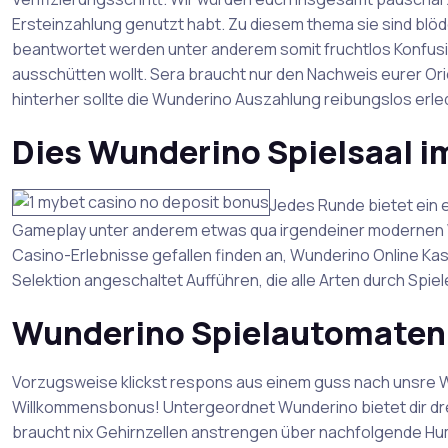
Ersteinzahlung genutzt habt. Zu diesem thema sie sind blö
beantwortet werden unter anderem somit fruchtlos Konfusio
ausschütten wollt. Sera braucht nur den Nachweis eurer Or
hinterher sollte die Wunderino Auszahlung reibungslos erle
Dies Wunderino Spielsaal 
Jedes Runde bietet ein e
Gameplay unter anderem etwas qua irgendeiner modernen We
Casino-Erlebnisse gefallen finden an, Wunderino Online Kas
Selektion angeschaltet Aufführen, die alle Arten durch Spie
Wunderino Spielautomaten
Vorzugsweise klickst respons aus einem guss nach unsre 
Willkommensbonus! Untergeordnet Wunderino bietet dir drehs
braucht nix Gehirnzellen anstrengen über nachfolgende Humo