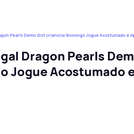
ragon Pearls Demo Slot criancice Booongo Jogue Acostumado e A
ugal Dragon Pearls De
go Jogue Acostumado 