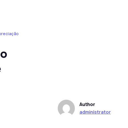
preciação
mo
e
Author
administrator