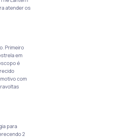
. The Lantern
ra atender os
o. Primeiro
 estrela em
 escopo é
recido
emotivo com
ravoltas
gia para
ferecendo 2