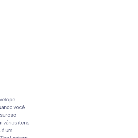
nvelope
quando você
ssuroso
 vários itens
A é um