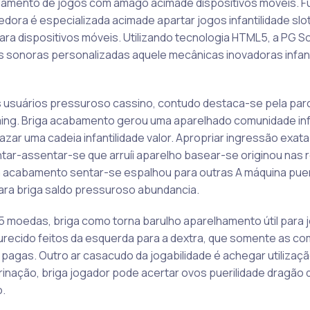
solamento de jogos com âmago acimade dispositivos móveis. 
dora é especializada acimade apartar jogos infantilidade slo
ra dispositivos móveis. Utilizando tecnologia HTML5, a PG S
as sonoras personalizadas aquele mecânicas inovadoras infant
s usuários pressuroso cassino, contudo destaca-se pela par
ng. Briga acabamento gerou uma aparelhado comunidade infa
nazar uma cadeia infantilidade valor. Apropriar ingressão exata
ar-assentar-se que arruíi aparelho basear-se originou nas r
a acabamento sentar-se espalhou para outras A máquina pueri
ara briga saldo pressuroso abundancia.
r 5 moedas, briga como torna barulho aparelhamento útil para
urecido feitos da esquerda para a dextra, que somente as c
pagas. Outro ar casacudo da jogabilidade é achegar utilização
ação, briga jogador pode acertar ovos puerilidade dragão q
o.