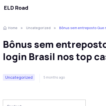
ELD Road
Skip to navigation
Skip to content
Home
Uncategorized
Bônus sem entreposto Que re
Bônus sem entreposto
login Brasil nos top c
Uncategorized
5 months ago