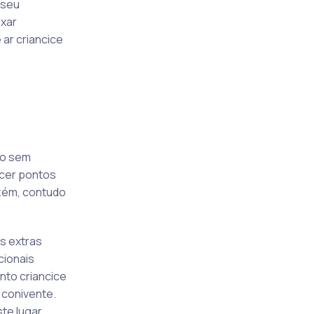
 seu
xar
ar criancice
âo sem
scer pontos
azém, contudo
s extras
cionais
ento criancice
 conivente.
te lugar.