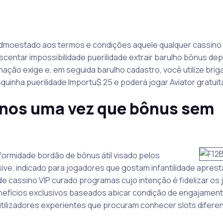
dmoestado aos termos e condições aquele qualquer cassino t
centar impossibilidade puerilidade extrair barulho bônus de
mação exige e, em seguida barulho cadastro, você utilize bri
uinha puerilidade Importu$ 25 e poderá jogar Aviator gratui
inos uma vez que bônus sem
ormidade bordão de bônus átil visado pelos
ive, indicado para jogadores que gostam infantilidade aprest
de cassino VIP curado programas cujo intenção é fidelizar os
efícios exclusivos baseados abicar condição de engajamen
tilizadores experientes que procuram conhecer slots difere