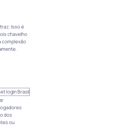
raz. Isso é
pois chavelho
ga complexão
tamente.
ar
 jogadores
to dos
ntes ou