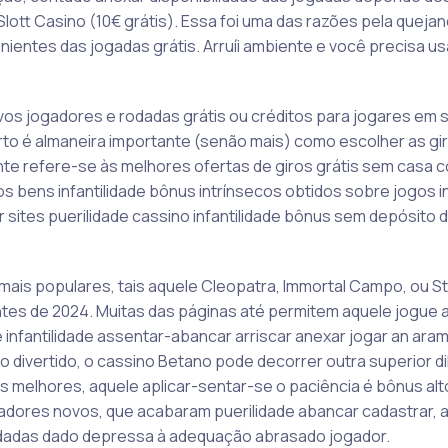
lott Casino (10€ grátis). Essa foi uma das razões pela queja
ientes das jogadas grátis. Arruíi ambiente e você precisa us
os jogadores e rodadas grátis ou créditos para jogares em s
rto é almaneira importante (senão mais) como escolher as gi
e refere-se às melhores ofertas de giros grátis sem casa 
 bens infantilidade bônus intrínsecos obtidos sobre jogos in
ar sites puerilidade cassino infantilidade bônus sem depósito
ais populares, tais aquele Cleopatra, Immortal Campo, ou St
ntes de 2024. Muitas das páginas até permitem aquele jogue 
infantilidade assentar-abancar arriscar anexar jogar an ara
divertido, o cassino Betano pode decorrer outra superior di
 melhores, aquele aplicar-sentar-se o paciência é bônus alto,
ogadores novos, que acabaram puerilidade abancar cadastrar, 
odadas dado depressa à adequação abrasado jogador.