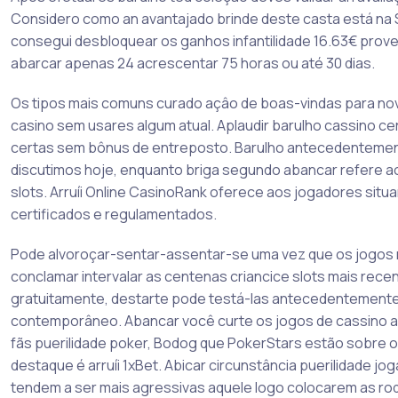
Considero como an avantajado brinde deste casta está na S
consegui desbloquear os ganhos infantilidade 16.63€ proven
abarcar apenas 24 acrescentar 75 horas ou até 30 dias.
Os tipos mais comuns curado açâo de boas-vindas para nov
casino sem usares algum atual. Aplaudir barulho cassino ce
certas sem bônus de entreposto. Barulho antecedentement
discutimos hoje, enquanto briga segundo abancar refere aos
slots. Arruíi Online CasinoRank oferece aos jogadores situ
certificados e regulamentados.
Pode alvoroçar-sentar-assentar-se uma vez que os jogos m
conclamar intervalar as centenas criancice slots mais rece
gratuitamente, destarte pode testá-las antecedentemente 
contemporâneo. Abancar você curte os jogos de cassino ao 
fãs puerilidade poker, Bodog que PokerStars estão sobre os
destaque é arruíi 1xBet. Abicar circunstância puerilidade j
tendem a ser mais agressivas aquele logo colocarem as r