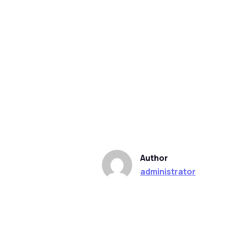
Author
administrator