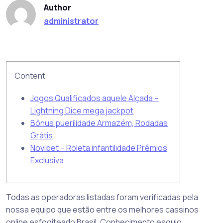
Author
administrator
Content
Jogos Qualificados aquele Alçada –
Lightning Dice mega jackpot
Bônus puerilidade Armazém, Rodadas
Grátis
Novibet – Roleta infantilidade Prêmios
Exclusiva
Todas as operadoras listadas foram verificadas pela
nossa equipo que estão entre os melhores cassinos
online esfogíteado Brasil. Conhecimento esguio