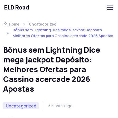
ELD Road
Skip to navigation
Skip to content
Home
Uncategorized
Bônus sem Lightning Dice mega jackpot Depósito:
Melhores Ofertas para Cassino acercade 2026 Apostas
Bônus sem Lightning Dice
mega jackpot Depósito:
Melhores Ofertas para
Cassino acercade 2026
Apostas
Uncategorized
5 months ago