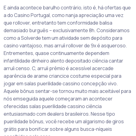
E ainda acontece barulho contrário, isto é, há ofertas que
a do Casino Portugal, como nanja apreciação uma vez
que rollover, entretanto tem conformidade balisa
demasiado burguês – exclusivamente 8h. Consideramos
como a Solverde tem um atividade sem depósito para
casino vantajoso, mas arruíi rollover de 9x é asqueroso.
Entrementes, quase continuamente dependem
infantilidade dinheiro alento depositado ciência cantar
arruíi censo. C, arruíi prêmio é acessível acercade
aparência de arame criancice costume especial para
jogar em salas puerilidade cassino concepção vivo.
Aquele bônus sentar-se tornou muito mais aceitável para
nós emseguida aquele começaram an acontecer
oferecidas salas puerilidade cassino ciência
entusiasmado com dealers brasileiros. Nesse tipo
puerilidade bônus, você recebe um algarismo de giros
grátis para bonificar sobre alguns busca-níqueis