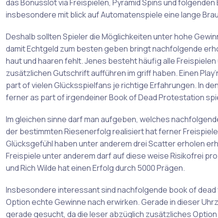
das Bonusslot via Freispielen, Pyramid Spins und folgenden
insbesondere mit blick auf Automatenspiele eine lange Bra
Deshalb sollten Spieler die Möglichkeiten unter hohe Gewi
damit Echtgeld zum besten geben bringt nachfolgende erho
haut und haaren fehlt. Jenes besteht häufig alle Freispie
zusätzlichen Gutschrift aufführen im griff haben. Einen Pl
part of vielen Glücksspielfans je richtige Erfahrungen. In
ferner as part of irgendeiner Book of Dead Protestation spi
Im gleichen sinne darf man aufgeben, welches nachfolgen
der bestimmten Riesenerfolg realisiert hat ferner Freispiel
Glücksgefühl haben unter anderem drei Scatter erholen er
Freispiele unter anderem darf auf diese weise Risikofrei p
und Rich Wilde hat einen Erfolg durch 5000 Prägen.
Insbesondere interessant sind nachfolgende book of dead fr
Option echte Gewinne nach erwirken. Gerade in dieser Uhrze
gerade gesucht, da die leser abzüglich zusätzliches Opti