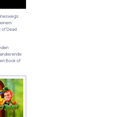
keineswegs
 einem
k of Dead
enden
pandierende
hen Book of