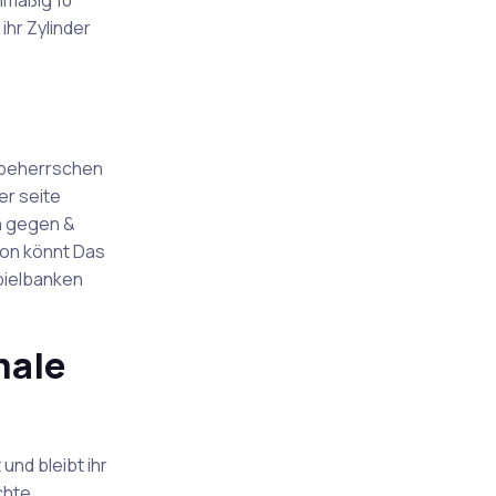
nmäßig 10
ihr Zylinder
e beherrschen
er seite
n gegen &
ion könnt Das
pielbanken
male
und bleibt ihr
chte