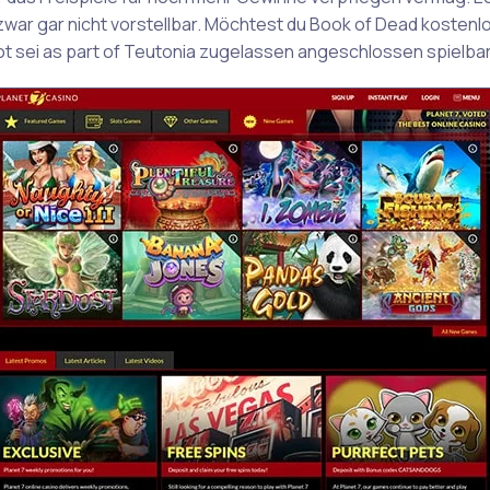
war gar nicht vorstellbar. Möchtest du Book of Dead kostenl
lot sei as part of Teutonia zugelassen angeschlossen spielbar