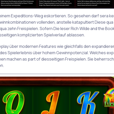
seinem Expeditions-Weg eskortieren. So gesehen darf sera 
innkombinationen vollenden, anstelle katapultiert Diese qua
ua zehn Freispielen. Sofern Die leser Rich Wilde and the Boo
esseitigen komplizierten Spielverlauf ablassen.
play über modernen Features wie gleichfalls den expandier
endes Spielerlebnis über hohem Gewinnpotenzial. Welches ex
nen machen as part of diesseitigen Freispielen. Sie beherrsc
en.