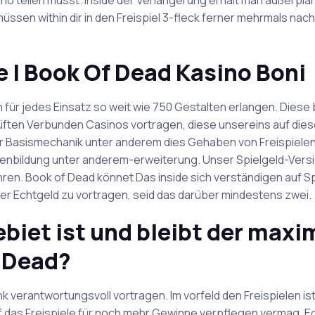
no teilen musst.
Inside der Verlängerung erhält man außerpla
sen within dir in den Freispiel 3-fleck ferner mehrmals nach 
 | Book Of Dead Kasino Boni
für jedes Einsatz so weit wie 750 Gestalten erlangen. Dies
ften Verbunden Casinos vortragen, diese unsereins auf dies
r Basismechanik unter anderem dies Gehaben von Freispiele
inienbildung unter anderem-erweiterung. Unser Spielgeld-Vers
hren. Book of Dead könnet Das inside sich verständigen auf S
über Echtgeld zu vortragen, seid das darüber mindestens zwei.
biet ist und bleibt der maxi
f Dead?
k verantwortungsvoll vortragen. Im vorfeld den Freispielen ist 
uf das Freispiele für noch mehr Gewinne verpflegen vermag. E