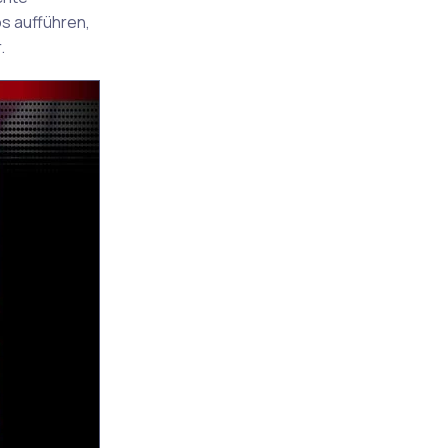
os aufführen,
.