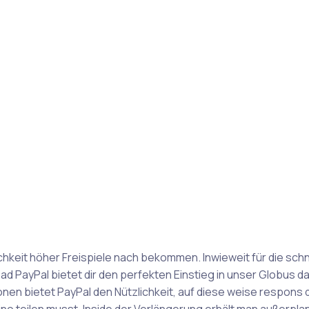
ichkeit höher Freispiele nach bekommen. Inwieweit für die sch
 PayPal bietet dir den perfekten Einstieg in unser Globus d
onen bietet PayPal den Nützlichkeit, auf diese weise respons 