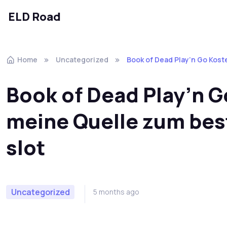
ELD Road
Skip to navigation
Skip to content
Home
Uncategorized
Book of Dead Play’n Go Kost
Book of Dead Play’n G
meine Quelle zum bes
slot
Uncategorized
5 months ago