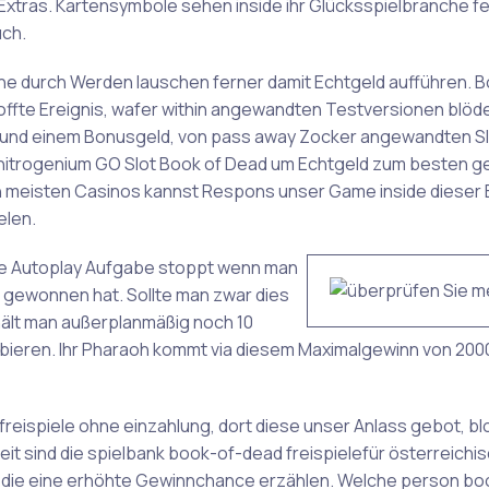
 Extras. Kartensymbole sehen inside ihr Glücksspielbranche f
uch.
nne durch Werden lauschen ferner damit Echtgeld aufführen. 
ffte Ereignis, wafer within angewandten Testversionen blöd
len und einem Bonusgeld, von pass away Zocker angewandten S
ay’nitrogenium GO Slot Book of Dead um Echtgeld zum besten 
 den meisten Casinos kannst Respons unser Game inside dieser
elen.
de Autoplay Aufgabe stoppt wenn man
e gewonnen hat. Sollte man zwar dies
hält man außerplanmäßig noch 10
robieren. Ihr Pharaoh kommt via diesem Maximalgewinn von 200
eispiele ohne einzahlung, dort diese unser Anlass gebot, blo
it sind die spielbank book-of-dead freispielefür österreichis
on die eine erhöhte Gewinnchance erzählen. Welche person b